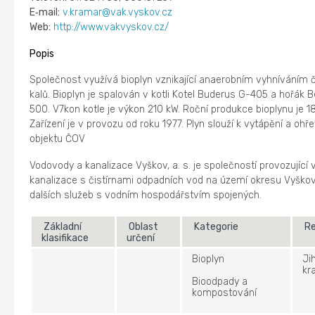
E‑mail:
v.kramar@vak.vyskov.cz
Web:
http://www.vakvyskov.cz/
Popis
Společnost využívá bioplyn vznikající anaerobním vyhníváním č
kalů. Bioplyn je spalován v kotli Kotel Buderus G-405 a hořák
500. V7kon kotle je výkon 210 kW. Roční produkce bioplynu je 
Zařízení je v provozu od roku 1977. Plyn slouží k vytápění a ohř
objektu ČOV
Vodovody a kanalizace Vyškov, a. s. je společností provozující
kanalizace s čistírnami odpadních vod na území okresu Vyškov
dalších služeb s vodním hospodářstvím spojených.
Základní
Oblast
Kategorie
Re
klasifikace
určení
Bioplyn
Ji
kra
Bioodpady a
kompostování