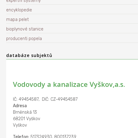
expertní systémy
encyklopedie
mapa pelet
bioplynové stanice
producenti popela
databáze subjektů
Vodovody a kanalizace Vyškov,a.s.
IČ: 49454587, DIČ: CZ-49454587
Adresa
Brněnská 13
68201 Vyškov
Vyškov
Telefon:
517324930, 800137239