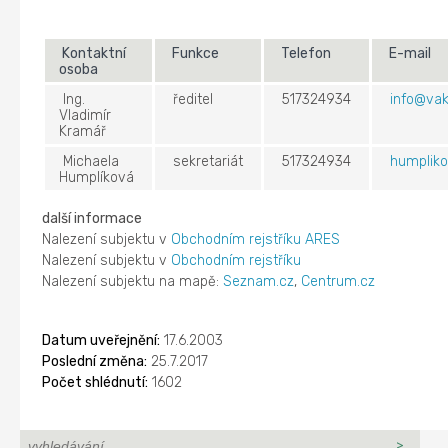
Kontaktní
Funkce
Telefon
E-mail
osoba
Ing.
ředitel
517324934
info@vak
Vladimír
Kramář
Michaela
sekretariát
517324934
humplik
Humplíková
další informace
Nalezení subjektu v
Obchodním rejstříku ARES
Nalezení subjektu v
Obchodním rejstříku
Nalezení subjektu na mapě:
Seznam.cz
,
Centrum.cz
Datum uveřejnění:
17.6.2003
Poslední změna:
25.7.2017
Počet shlédnutí:
1602