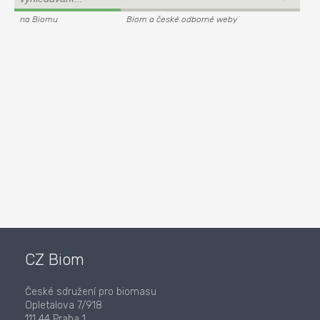
na Biomu
Biom a české odborné weby
CZ Biom
České sdružení pro biomasu
Opletalova 7/918
111 44 Praha 1