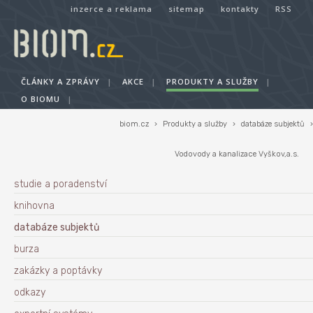
inzerce a reklama
sitemap
kontakty
RSS
ČLÁNKY A ZPRÁVY
|
AKCE
|
PRODUKTY A SLUŽBY
|
O BIOMU
|
biom.cz
›
Produkty a služby
›
databáze subjektů
›
Vodovody a kanalizace Vyškov,a.s.
studie a poradenství
knihovna
databáze subjektů
burza
zakázky a poptávky
odkazy