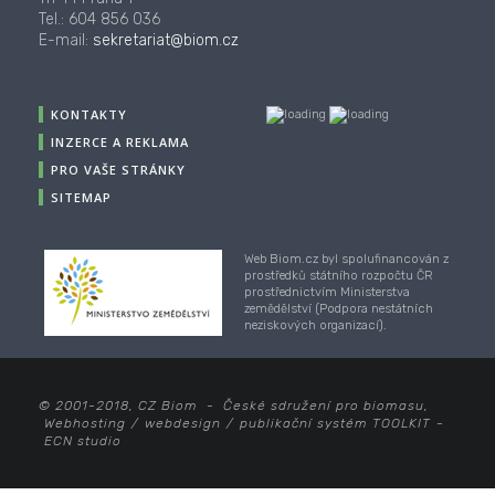
Tel.: 604 856 036
E-mail:
sekretariat@biom.cz
KONTAKTY
INZERCE A REKLAMA
PRO VAŠE STRÁNKY
SITEMAP
Web Biom.cz byl spolufinancován z
prostředků státního rozpočtu ČR
prostřednictvím Ministerstva
zemědělství (Podpora nestátních
neziskových organizací).
© 2001-2018, CZ Biom - České sdružení pro biomasu,
Webhosting
/
webdesign
/
publikační systém TOOLKIT
-
ECN studio