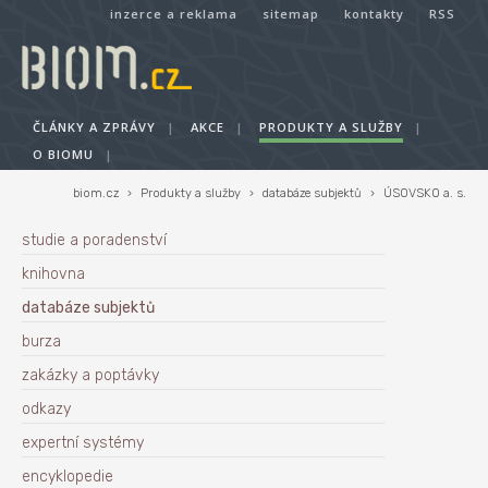
inzerce a reklama
sitemap
kontakty
RSS
ČLÁNKY A ZPRÁVY
|
AKCE
|
PRODUKTY A SLUŽBY
|
O BIOMU
|
biom.cz
›
Produkty a služby
›
databáze subjektů
›
ÚSOVSKO a. s.
studie a poradenství
knihovna
databáze subjektů
burza
zakázky a poptávky
odkazy
expertní systémy
encyklopedie