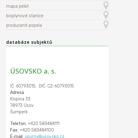
mapa pelet
bioplynové stanice
producenti popela
databáze subjektů
ÚSOVSKO a. s.
IČ: 60793015, DIČ: CZ-60793015
Adresa
Klopina 33
78973 Úsov
Šumperk
Telefon:
+420 583484111
Fax:
+420 583484100
E‑mail:
spurny@usovsko.cz