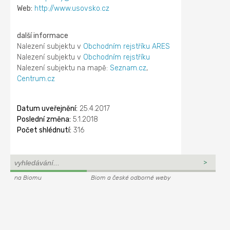
Web:
http://www.usovsko.cz
další informace
Nalezení subjektu v
Obchodním rejstříku ARES
Nalezení subjektu v
Obchodním rejstříku
Nalezení subjektu na mapě:
Seznam.cz
,
Centrum.cz
Datum uveřejnění:
25.4.2017
Poslední změna:
5.1.2018
Počet shlédnutí:
316
na Biomu
Biom a české odborné weby