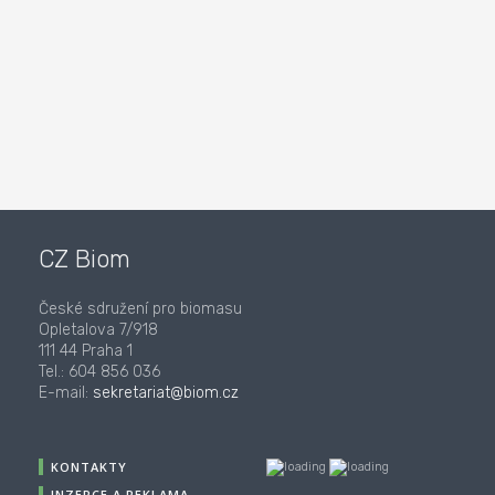
CZ Biom
České sdružení pro biomasu
Opletalova 7/918
111 44 Praha 1
Tel.: 604 856 036
E-mail:
sekretariat@biom.cz
KONTAKTY
INZERCE A REKLAMA