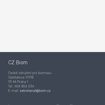
CZ Biom
České sdružení pro biomasu
Opletalova 7/918
111 44 Praha 1
Tel.: 604 856 036
E-mail:
sekretariat@biom.cz