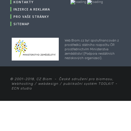
KONTAKTY
INZERCE A REKLAMA
PRO VAŠE STRÁNKY
SITEMAP
Web Biom.cz byl spolufinancován z
prostředků státního rozpočtu ČR
prostřednictvím Ministerstva
zemědělství (Podpora nestátních
neziskových organizací).
© 2001-2018, CZ Biom - České sdružení pro biomasu,
Webhosting
/
webdesign
/
publikační systém TOOLKIT
-
ECN studio