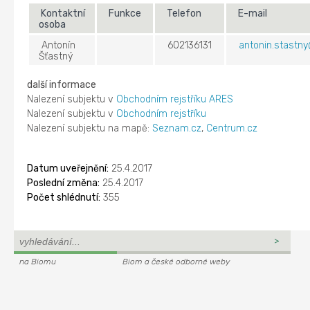
Kontaktní
Funkce
Telefon
E-mail
osoba
Antonín
602136131
antonin.stastny
Šťastný
další informace
Nalezení subjektu v
Obchodním rejstříku ARES
Nalezení subjektu v
Obchodním rejstříku
Nalezení subjektu na mapě:
Seznam.cz
,
Centrum.cz
Datum uveřejnění:
25.4.2017
Poslední změna:
25.4.2017
Počet shlédnutí:
355
na Biomu
Biom a české odborné weby