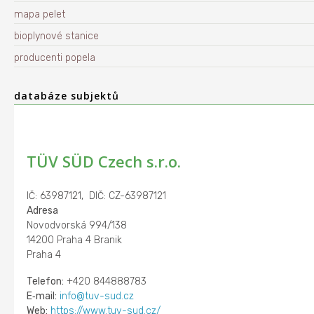
mapa pelet
bioplynové stanice
producenti popela
databáze subjektů
TÜV SÜD Czech s.r.o.
IČ: 63987121, DIČ: CZ-63987121
Adresa
Novodvorská 994/138
14200 Praha 4 Branik
Praha 4
Telefon:
+420 844888783
E‑mail:
info@tuv-sud.cz
Web:
https://www.tuv-sud.cz/