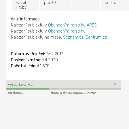
Pavel
pro ŽP
sud.cz
Hrubý
další informace
Nalezení subjektu v
Obchodním rejstříku ARES
Nalezení subjektu v
Obchodním rejstříku
Nalezení subjektu na mapě:
Seznam.cz
,
Centrum.cz
Datum uveřejnění:
25.4.2017
Poslední změna:
7.4.2020
Počet shlédnutí:
578
na Biomu
Biom a české odborné weby