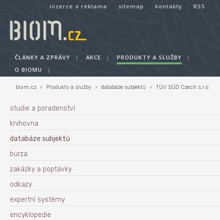
inzerce a reklama
sitemap
kontakty
RSS
ČLÁNKY A ZPRÁVY
|
AKCE
|
PRODUKTY A SLUŽBY
|
O BIOMU
|
biom.cz
›
Produkty a služby
›
databáze subjektů
›
TÜV SÜD Czech s.r.o.
studie a poradenství
knihovna
databáze subjektů
burza
zakázky a poptávky
odkazy
expertní systémy
encyklopedie