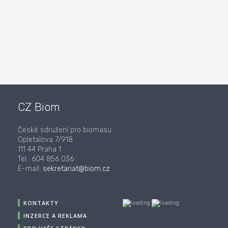
CZ Biom
České sdružení pro biomasu
Opletalova 7/918
111 44 Praha 1
Tel.: 604 856 036
E-mail:
sekretariat@biom.cz
KONTAKTY
INZERCE A REKLAMA