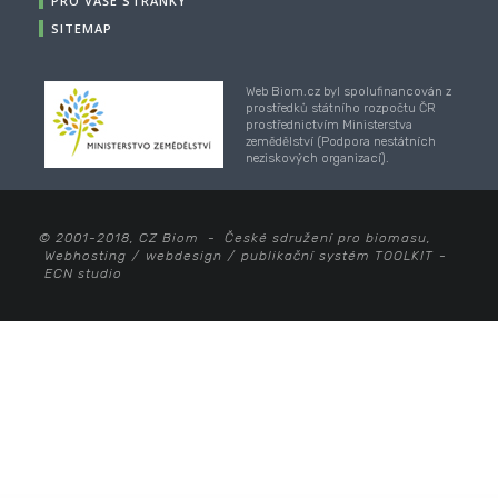
PRO VAŠE STRÁNKY
SITEMAP
Web Biom.cz byl spolufinancován z
prostředků státního rozpočtu ČR
prostřednictvím Ministerstva
zemědělství (Podpora nestátních
neziskových organizací).
© 2001-2018, CZ Biom - České sdružení pro biomasu,
Webhosting
/
webdesign
/
publikační systém TOOLKIT
-
ECN studio