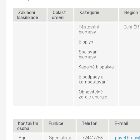
Základní
Oblast
Kategorie
Region
klasifikace
určení
Pěstování
Celá ČR
biomasy
Bioplyn
Spalování
biomasy
Kapalná biopaliva
Bioodpady a
kompostování
Obnovitelné
zdroje energie
Kontaktní
Funkce
Telefon
E-mail
osoba
Mgr.
Specialista
724417753
pavel.hruby