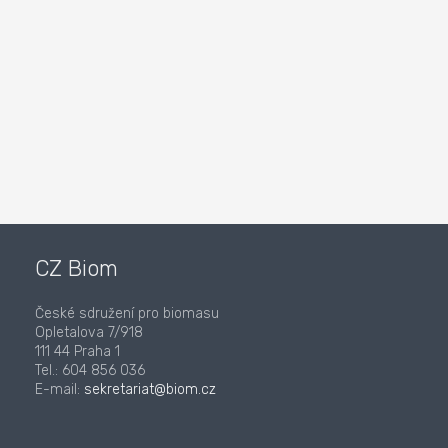
CZ Biom
České sdružení pro biomasu
Opletalova 7/918
111 44 Praha 1
Tel.: 604 856 036
E-mail:
sekretariat@biom.cz