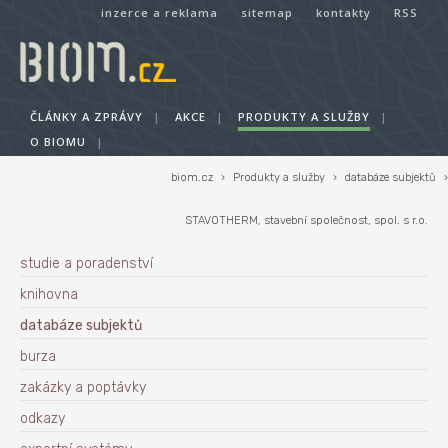
inzerce a reklama
sitemap
kontakty
RSS
ČLÁNKY A ZPRÁVY
|
AKCE
|
PRODUKTY A SLUŽBY
|
O BIOMU
|
biom.cz
›
Produkty a služby
›
databáze subjektů
›
STAVOTHERM, stavební společnost, spol. s r.o.
studie a poradenství
knihovna
databáze subjektů
burza
zakázky a poptávky
odkazy