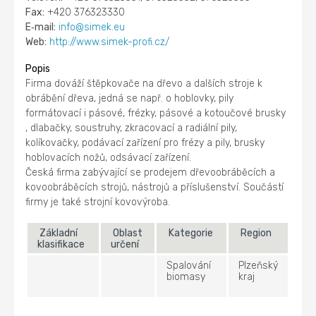
Fax:
+420 376323330
E‑mail:
info@simek.eu
Web:
http://www.simek-profi.cz/
Popis
Firma dováží štěpkovače na dřevo a dalších stroje k
obrábění dřeva, jedná se např. o hoblovky, pily
formátovací i pásové, frézky, pásové a kotoučové brusky
, dlabačky, soustruhy, zkracovací a radiální pily,
kolíkovačky, podávací zařízení pro frézy a pily, brusky
hoblovacích nožů, odsávací zařízení.
Česká firma zabývající se prodejem dřevoobráběcích a
kovoobráběcích strojů, nástrojů a příslušenství. Součástí
firmy je také strojní kovovýroba.
Základní
Oblast
Kategorie
Region
klasifikace
určení
Spalování
Plzeňský
biomasy
kraj