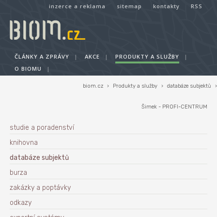
inzerce a reklama
sitemap
kontakty
RSS
ČLÁNKY A ZPRÁVY
|
AKCE
|
PRODUKTY A SLUŽBY
|
O BIOMU
|
biom.cz
›
Produkty a služby
›
databáze subjektů
›
Šimek - PROFI-CENTRUM
studie a poradenství
knihovna
databáze subjektů
burza
zakázky a poptávky
odkazy