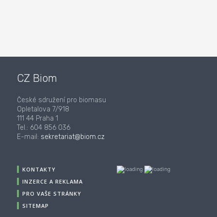
CZ Biom
České sdružení pro biomasu
Opletalova 7/918
111 44 Praha 1
Tel.: 604 856 036
E-mail:
sekretariat@biom.cz
KONTAKTY
INZERCE A REKLAMA
PRO VAŠE STRÁNKY
SITEMAP