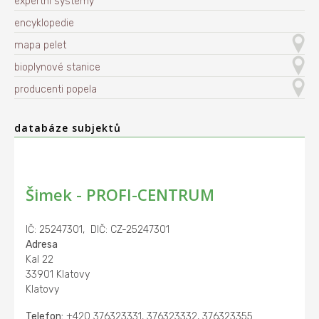
expertní systémy
encyklopedie
mapa pelet
bioplynové stanice
producenti popela
databáze subjektů
Šimek - PROFI-CENTRUM
IČ: 25247301, DIČ: CZ-25247301
Adresa
Kal 22
33901 Klatovy
Klatovy
Telefon:
+420 376323331, 376323332, 376323355