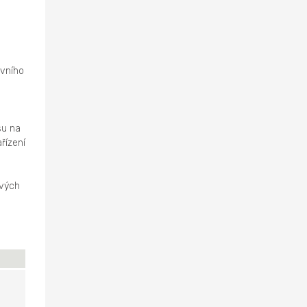
evního
su na
řízení
ových