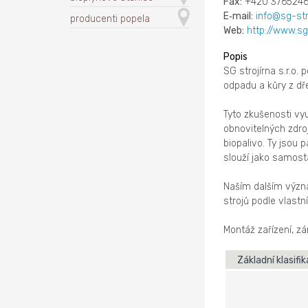
Fax:
+420 376524
E‑mail:
info@sg-str
producenti popela
Web:
http://www.sg
Popis
SG strojírna s.r.o.
odpadu a kůry z dř
Tyto zkušenosti vy
obnovitelných zdro
biopalivo. Ty jsou 
slouží jako samosta
Naším dalším význ
strojů podle vlast
Montáž zařízení, zá
Základní klasifi