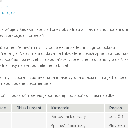
654
oj.cz
-stroj.cz
 pokračuje v šedesátileté tradici výroby strojů a linek na zhodnocení dř
evozpracujících provozů.
užíváme především nyní, v době expanze technologií do oblasti
jů energie. Nabízíme a dodáváme linky, které dokáží zpracovat bioma
pak součástí palivového hospodářství kotelen, nebo doplněny o další za
tné linky na výrobu pelet nebo briket.
amným oborem zůstává nadále také výroba speciálních a jednoúčel
ní nebo dodané dokumentace.
ruční i pozáruční servis je samozřejmou součástí naší nabídky.
kace
Oblast určení
Kategorie
Region
Pěstování biomasy
Celá ČR
Spalování biomasy
Slovensko