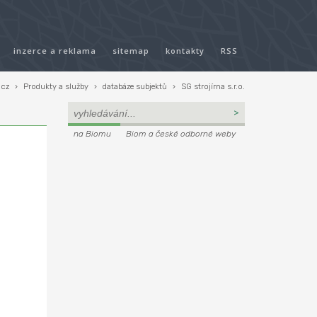
inzerce a reklama
sitemap
kontakty
RSS
.cz
›
Produkty a služby
›
databáze subjektů
›
SG strojírna s.r.o.
na Biomu
Biom a české odborné weby