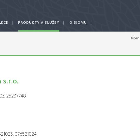
AKCE
|
PRODUKTY A SLUŽBY
|
O BIOMU
|
biom
ů
 s.r.o.
: CZ-25237748
21023, 376521024