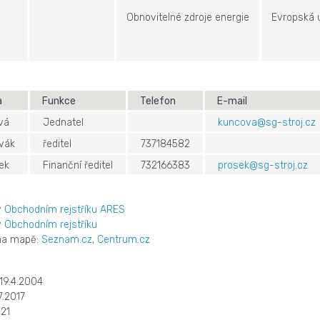
Obnovitelné zdroje energie
Evropská 
a
Funkce
Telefon
E-mail
ová
Jednatel
kuncova@sg-stroj.cz
ovák
ředitel
737184582
šek
Finanční ředitel
732166383
prosek@sg-stroj.cz
v
Obchodním rejstříku ARES
v
Obchodním rejstříku
 na mapě:
Seznam.cz
,
Centrum.cz
19.4.2004
7.2017
21