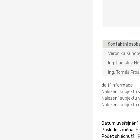
Kontaktní osob
Veronika Kunc
Ing. Ladislav N
Ing. Tomáš Pro
další informace
Nalezení subjektu 
Nalezení subjektu 
Nalezení subjektu
Datum uveřejnění:
Poslední změna:
6.
Počet shlédnutí:
19