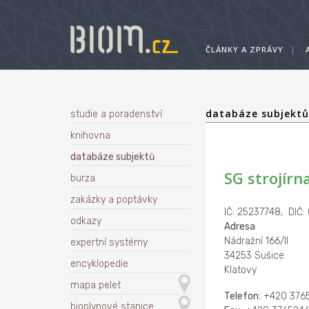
ČLÁNKY A ZPRÁVY
|
databáze subjekt
studie a poradenství
knihovna
databáze subjektů
SG strojírna
burza
zakázky a poptávky
IČ: 25237748, DIČ
odkazy
Adresa
Nádražní 166/II
expertní systémy
34253 Sušice
encyklopedie
Klatovy
mapa pelet
Telefon:
+420 3765
bioplynové stanice