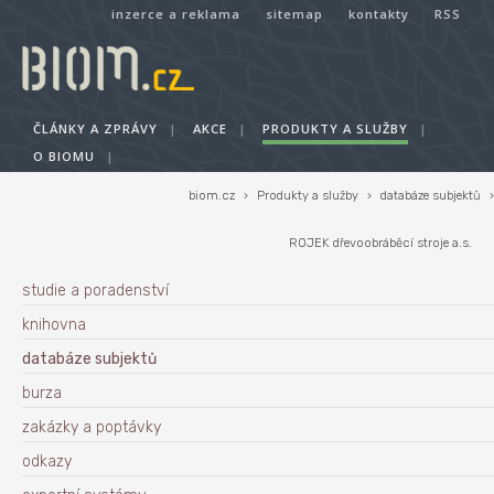
inzerce a reklama
sitemap
kontakty
RSS
ČLÁNKY A ZPRÁVY
|
AKCE
|
PRODUKTY A SLUŽBY
|
O BIOMU
|
biom.cz
›
Produkty a služby
›
databáze subjektů
›
ROJEK dřevoobráběcí stroje a.s.
studie a poradenství
knihovna
databáze subjektů
burza
zakázky a poptávky
odkazy