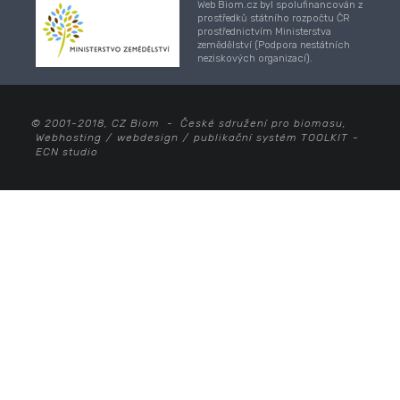
Web Biom.cz byl spolufinancován z
prostředků státního rozpočtu ČR
prostřednictvím Ministerstva
zemědělství (Podpora nestátních
neziskových organizací).
© 2001-2018, CZ Biom - České sdružení pro biomasu,
Webhosting
/
webdesign
/
publikační systém TOOLKIT
-
ECN studio