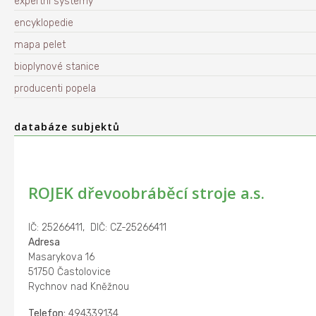
expertní systémy
encyklopedie
mapa pelet
bioplynové stanice
producenti popela
databáze subjektů
ROJEK dřevoobráběcí stroje a.s.
IČ: 25266411, DIČ: CZ-25266411
Adresa
Masarykova 16
51750 Častolovice
Rychnov nad Kněžnou
Telefon:
494339134