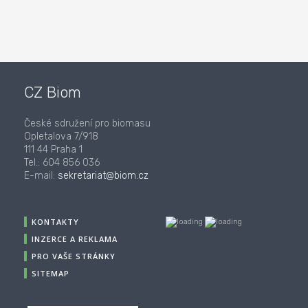
CZ Biom
České sdružení pro biomasu
Opletalova 7/918
111 44 Praha 1
Tel.: 604 856 036
E-mail:
sekretariat@biom.cz
KONTAKTY
INZERCE A REKLAMA
PRO VAŠE STRÁNKY
SITEMAP