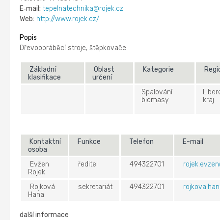
E‑mail:
tepelnatechnika@rojek.cz
Web:
http://www.rojek.cz/
Popis
Dřevoobráběcí stroje, štěpkovače
Základní
Oblast
Kategorie
Regi
klasifikace
určení
Spalování
Liber
biomasy
kraj
Kontaktní
Funkce
Telefon
E-mail
osoba
Evžen
ředitel
494322701
rojek.evzen
Rojek
Rojková
sekretariát
494322701
rojkova.han
Hana
další informace