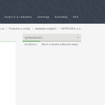
inzerce a reklama
sitemap
kontakty
RSS
.cz
›
Produkty a služby
›
databáze subjektů
›
REPROGEN, a.s.
na Biomu
Biom a české odborné weby