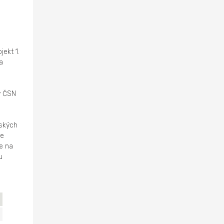
ekt 1.
a
y ČSN
řských
je
e na
u