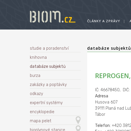
ČLÁNKY A ZPRÁVY
|
databáze subjekt
studie a poradenství
knihovna
databáze subjektů
REPROGEN, 
burza
zakázky a poptávky
IČ: 46678450, DIČ
odkazy
Adresa
Husova 607
expertní systémy
39111 Planá nad Luž
encyklopedie
Tábor
mapa pelet
Telefon:
+420 38129
bioplynové stanice