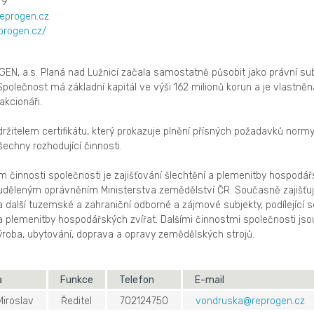
79
eprogen.cz
progen.cz/
N, a.s. Planá nad Lužnicí začala samostatně působit jako právní subj
polečnost má základní kapitál ve výši 162 milionů korun a je vlastněn
kcionáři.
držitelem certifikátu, který prokazuje plnění přísných požadavků norm
echny rozhodující činnosti.
innosti společnosti je zajišťování šlechtění a plemenitby hospodá
 uděleným oprávněním Ministerstva zemědělství ČR. Současně zajišťu
a další tuzemské a zahraniční odborné a zájmové subjekty, podílející s
a plemenitby hospodářských zvířat. Dalšími činnostmi společnosti jso
oba, ubytování, doprava a opravy zemědělských strojů.
a
Funkce
Telefon
E-mail
Miroslav
Ředitel
702124750
vondruska@reprogen.cz