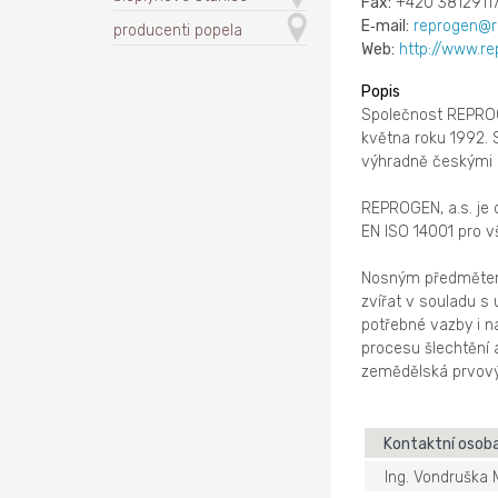
Fax:
+420 3812911
E‑mail:
reprogen@r
producenti popela
Web:
http://www.re
Popis
Společnost REPROGE
května roku 1992. S
výhradně českými a
REPROGEN, a.s. je 
EN ISO 14001 pro vš
Nosným předmětem č
zvířat v souladu s
potřebné vazby i n
procesu šlechtění 
zemědělská prvovýr
Kontaktní osob
Ing. Vondruška 