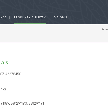
AKCE
|
PRODUKTY A SLUŽBY
|
O BIOMU
|
biom
ů
a.s.
: CZ-46678450
nicí
1189, 381291190, 381291191