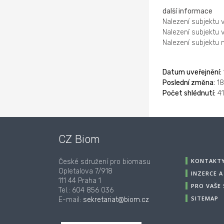
další informace
Nalezení subjektu 
Nalezení subjektu 
Nalezení subjektu
Datum uveřejnění:
Poslední změna:
18
Počet shlédnutí:
4
CZ Biom
KONTAKT
České sdružení pro biomasu
Opletalova 7/918
INZERCE 
111 44 Praha 1
PRO VAŠE
Tel.: 604 856 036
SITEMAP
E-mail:
sekretariat@biom.cz