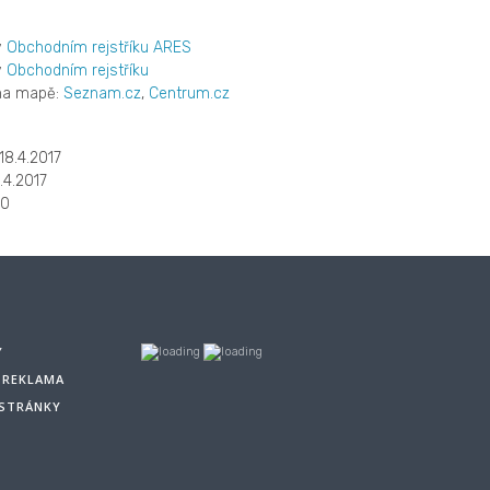
v
Obchodním rejstříku ARES
v
Obchodním rejstříku
 na mapě:
Seznam.cz
,
Centrum.cz
18.4.2017
.4.2017
10
Y
A REKLAMA
 STRÁNKY