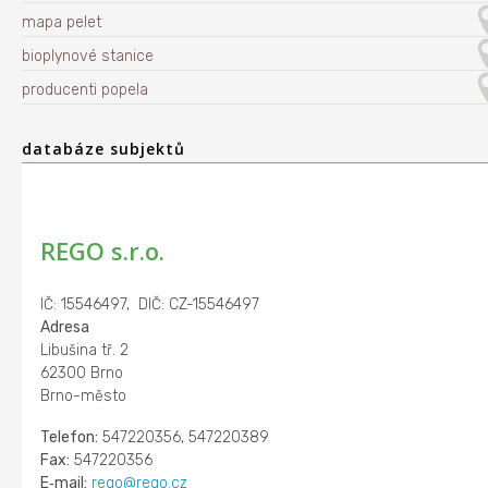
mapa pelet
bioplynové stanice
producenti popela
databáze subjektů
REGO s.r.o.
IČ: 15546497, DIČ: CZ-15546497
Adresa
Libušina tř. 2
62300 Brno
Brno-město
Telefon:
547220356, 547220389
Fax:
547220356
E‑mail:
rego@rego.cz