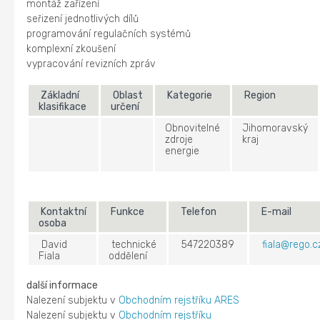
montáž zařízení
seřizení jednotlivých dílů
programování regulačních systémů
komplexní zkoušení
vypracování revizních zpráv
Základní
Oblast
Kategorie
Region
klasifikace
určení
Obnovitelné
Jihomoravský
zdroje
kraj
energie
Kontaktní
Funkce
Telefon
E-mail
osoba
David
technické
547220389
fiala@rego.c
Fiala
oddělení
další informace
Nalezení subjektu v
Obchodním rejstříku ARES
Nalezení subjektu v
Obchodním rejstříku