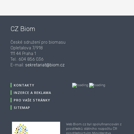
CZ Biom
České sdružení pro biomasu
Opletalova 7/918
111 44 Praha 1
Tel.: 604 856 036
E-mail:
sekretariat@biom.cz
KONTAKTY
INZERCE A REKLAMA
PRO VAŠE STRÁNKY
SITEMAP
Web Biom.cz byl spolufinancován z
prostředků státního rozpočtu ČR
prostřednictvím Ministerstva