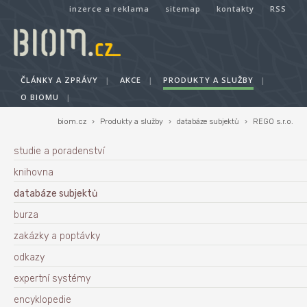
inzerce a reklama
sitemap
kontakty
RSS
ČLÁNKY A ZPRÁVY
|
AKCE
|
PRODUKTY A SLUŽBY
|
O BIOMU
|
biom.cz
›
Produkty a služby
›
databáze subjektů
›
REGO s.r.o.
studie a poradenství
knihovna
databáze subjektů
burza
zakázky a poptávky
odkazy
expertní systémy
encyklopedie