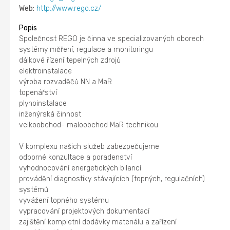
Web:
http://www.rego.cz/
Popis
Společnost REGO je činna ve specializovaných oborech
systémy měření, regulace a monitoringu
dálkové řízení tepelných zdrojů
elektroinstalace
výroba rozvaděčů NN a MaR
topenářství
plynoinstalace
inženýrská činnost
velkoobchod- maloobchod MaR technikou
V komplexu našich služeb zabezpečujeme
odborné konzultace a poradenství
vyhodnocování energetických bilancí
provádění diagnostiky stávajících (topných, regulačních)
systémů
vyvážení topného systému
vypracování projektových dokumentací
zajištění kompletní dodávky materiálu a zařízení