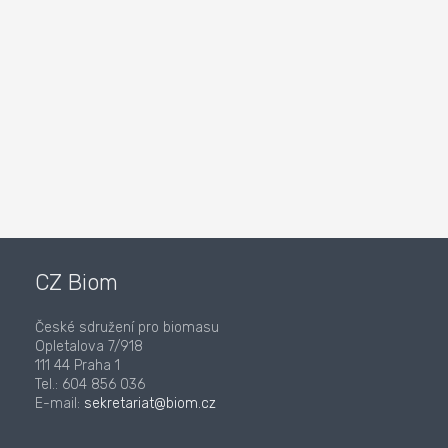
CZ Biom
České sdružení pro biomasu
Opletalova 7/918
111 44 Praha 1
Tel.: 604 856 036
E-mail:
sekretariat@biom.cz