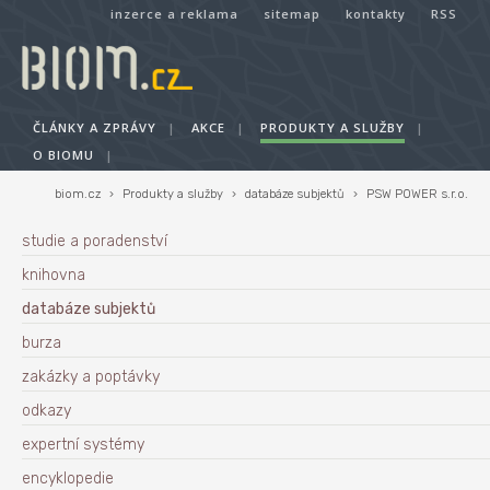
inzerce a reklama
sitemap
kontakty
RSS
ČLÁNKY A ZPRÁVY
|
AKCE
|
PRODUKTY A SLUŽBY
|
O BIOMU
|
biom.cz
›
Produkty a služby
›
databáze subjektů
›
PSW POWER s.r.o.
studie a poradenství
knihovna
databáze subjektů
burza
zakázky a poptávky
odkazy
expertní systémy
encyklopedie