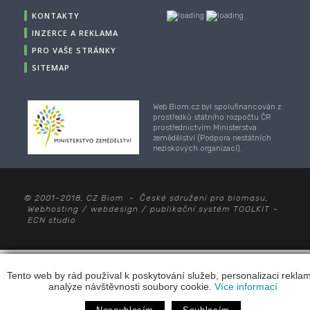
KONTAKTY
INZERCE A REKLAMA
PRO VAŠE STRÁNKY
SITEMAP
Web Biom.cz byl spolufinancován z
prostředků státního rozpočtu ČR
prostřednictvím Ministerstva
zemědělství (Podpora nestátních
neziskových organizací).
© 2001-2018, CZ Biom - České sdružení pro biomasu,
Webhosting
/
webdesign
/
publikační systém TOOLKIT
-
ECN studio
Tento web by rád používal k poskytování služeb, personalizaci rekla
analýze návštěvnosti soubory cookie.
Více informací