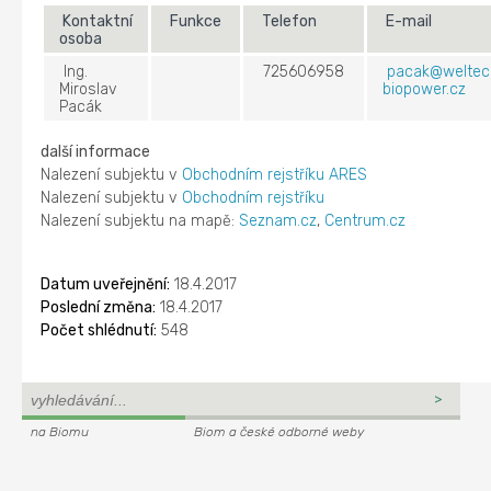
Kontaktní
Funkce
Telefon
E-mail
osoba
Ing.
725606958
pacak@weltec
Miroslav
biopower.cz
Pacák
další informace
Nalezení subjektu v
Obchodním rejstříku ARES
Nalezení subjektu v
Obchodním rejstříku
Nalezení subjektu na mapě:
Seznam.cz
,
Centrum.cz
Datum uveřejnění:
18.4.2017
Poslední změna:
18.4.2017
Počet shlédnutí:
548
na Biomu
Biom a české odborné weby