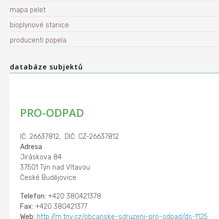
mapa pelet
bioplynové stanice
producenti popela
databáze subjektů
PRO-ODPAD
IČ: 26637812, DIČ: CZ-26637812
Adresa
Jiráskova 84
37501 Týn nad Vltavou
České Budějovice
Telefon:
+420 380421378
Fax:
+420 380421377
Web:
http://m.tnv.cz/obcanske-sdruzeni-pro-odpad/ds-1125