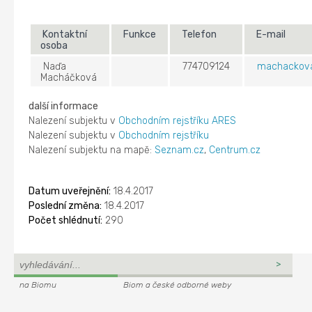
Kontaktní
Funkce
Telefon
E-mail
osoba
Naďa
774709124
machackov
Macháčková
další informace
Nalezení subjektu v
Obchodním rejstříku ARES
Nalezení subjektu v
Obchodním rejstříku
Nalezení subjektu na mapě:
Seznam.cz
,
Centrum.cz
Datum uveřejnění:
18.4.2017
Poslední změna:
18.4.2017
Počet shlédnutí:
290
na Biomu
Biom a české odborné weby