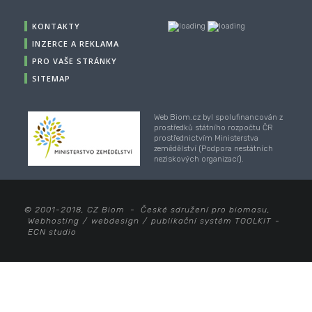
KONTAKTY
INZERCE A REKLAMA
PRO VAŠE STRÁNKY
SITEMAP
Web Biom.cz byl spolufinancován z
prostředků státního rozpočtu ČR
prostřednictvím Ministerstva
zemědělství (Podpora nestátních
neziskových organizací).
© 2001-2018, CZ Biom - České sdružení pro biomasu,
Webhosting
/
webdesign
/
publikační systém TOOLKIT
-
ECN studio