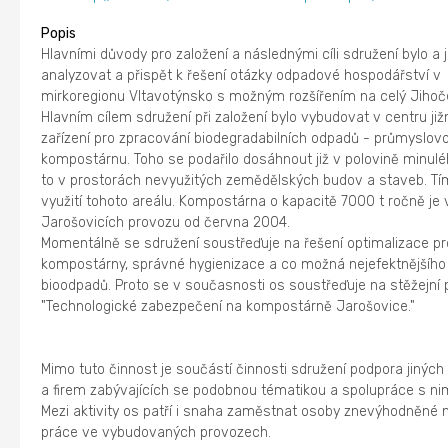
Popis
Hlavními důvody pro založení a následnými cíli sdružení bylo a 
analyzovat a přispět k řešení otázky odpadové hospodářství v
mirkoregionu Vltavotýnsko s možným rozšířením na celý Jihoče
Hlavním cílem sdružení při založení bylo vybudovat v centru ji
zařízení pro zpracování biodegradabilních odpadů - průmyslov
kompostárnu. Toho se podařilo dosáhnout již v polovině minulé
to v prostorách nevyužitých zemědělských budov a staveb. Tí
využití tohoto areálu. Kompostárna o kapacitě 7000 t ročně je 
Jarošovicích provozu od června 2004.
Momentálně se sdružení soustřeďuje na řešení optimalizace p
kompostárny, správné hygienizace a co možná nejefektnějšího 
bioodpadů. Proto se v současnosti os soustřeďuje na stěžejní 
"Technologické zabezpečení na kompostárně Jarošovice."
Mimo tuto činnost je součástí činnosti sdružení podpora jiných
a firem zabývajících se podobnou tématikou a spolupráce s nim
Mezi aktivity os patří i snaha zaměstnat osoby znevýhodněné n
práce ve vybudovaných provozech.