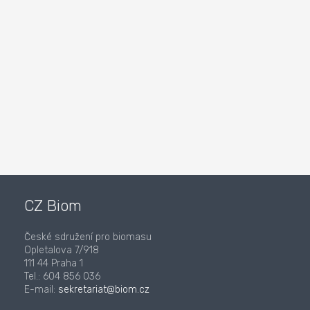
CZ Biom
České sdružení pro biomasu
Opletalova 7/918
111 44 Praha 1
Tel.: 604 856 036
E-mail:
sekretariat@biom.cz