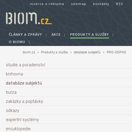
inzerce a reklama
sitemap
kontakty
RSS
ČLÁNKY A ZPRÁVY
|
AKCE
|
PRODUKTY A SLUŽBY
|
O BIOMU
|
biom.cz
›
Produkty a služby
›
databáze subjektů
›
PRO-ODPAD
studie a poradenství
knihovna
databáze subjektů
burza
zakázky a poptávky
odkazy
expertní systémy
encyklopedie