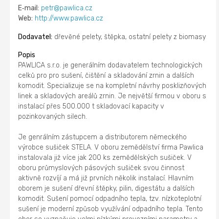
E‑mail:
petr@pawlica.cz
Web:
http://www.pawlica.cz
Dodavatel:
dřevěné pelety, štěpka, ostatní pelety z biomasy
Popis
PAWLICA s.r.o. je generálním dodavatelem technologických
celků pro pro sušení, čištění a skladování zrnin a dalších
komodit. Specializuje se na kompletní návrhy posklizňových
linek a skladových areálů zrnin. Je největší firmou v oboru s
instalací přes 500.000 t skladovací kapacity v
pozinkovaných silech.
Je genrálním zástupcem a distributorem německého
výrobce sušiček STELA. V oboru zemědělství firma Pawlica
instalovala již více jak 200 ks zemědělských sušiček. V
oboru průmyslových pásových sušiček svou činnost
aktivně rozvíjí a má již prvních několik instalací. Hlavním
oborem je sušení dřevní štěpky, pilin, digestátu a dalších
komodit. Sušení pomocí odpadního tepla, tzv. nízkoteplotní
sušení je moderní způsob využívání odpadního tepla. Tento