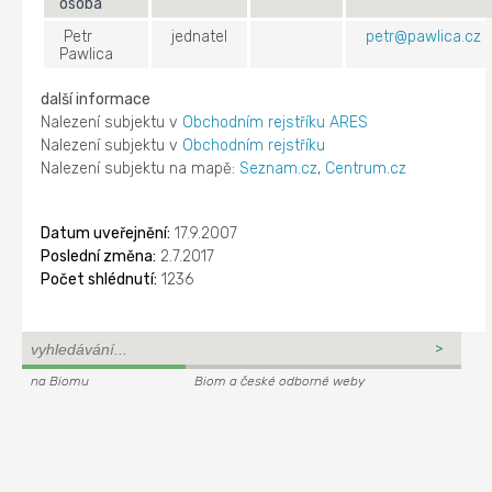
osoba
Petr
jednatel
petr@pawlica.cz
Pawlica
další informace
Nalezení subjektu v
Obchodním rejstříku ARES
Nalezení subjektu v
Obchodním rejstříku
Nalezení subjektu na mapě:
Seznam.cz
,
Centrum.cz
Datum uveřejnění:
17.9.2007
Poslední změna:
2.7.2017
Počet shlédnutí:
1236
na Biomu
Biom a české odborné weby