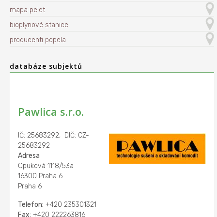
mapa pelet
bioplynové stanice
producenti popela
databáze subjektů
Pawlica s.r.o.
IČ: 25683292, DIČ: CZ-
25683292
Adresa
Opuková 1118/53a
16300 Praha 6
Praha 6
Telefon:
+420 235301321
Fax:
+420 222263816