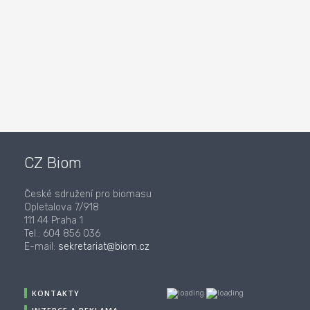
CZ Biom
České sdružení pro biomasu
Opletalova 7/918
111 44 Praha 1
Tel.: 604 856 036
E-mail:
sekretariat@biom.cz
KONTAKTY