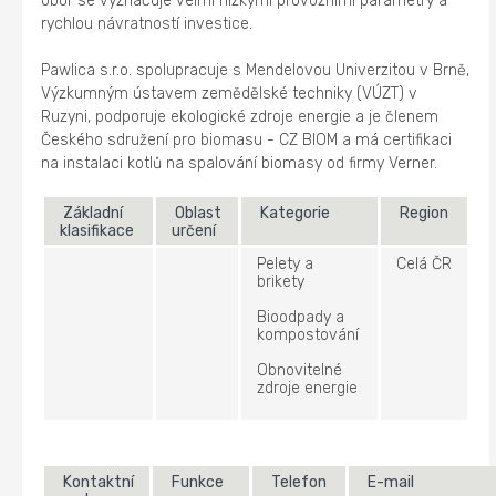
obor se vyznačuje velmi nízkými provozními parametry a
rychlou návratností investice.
Pawlica s.r.o. spolupracuje s Mendelovou Univerzitou v Brně,
Výzkumným ústavem zemědělské techniky (VÚZT) v
Ruzyni, podporuje ekologické zdroje energie a je členem
Českého sdružení pro biomasu - CZ BIOM a má certifikaci
na instalaci kotlů na spalování biomasy od firmy Verner.
Základní
Oblast
Kategorie
Region
klasifikace
určení
Pelety a
Celá ČR
brikety
Bioodpady a
kompostování
Obnovitelné
zdroje energie
Kontaktní
Funkce
Telefon
E-mail