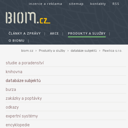
inzerce a reklama
sitemap
kontakty
RSS
ČLÁNKY A ZPRÁVY
|
AKCE
|
PRODUKTY A SLUŽBY
|
O BIOMU
|
biom.cz
›
Produkty a služby
›
databáze subjektů
›
Pawlica s.r.o.
studie a poradenství
knihovna
databáze subjektů
burza
zakázky a poptávky
odkazy
expertní systémy
encyklopedie