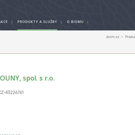
AKCE
|
PRODUKTY A SLUŽBY
|
O BIOMU
|
biom.cz
›
Produk
ů
OUNY, spol. s r.o.
 CZ-43226761