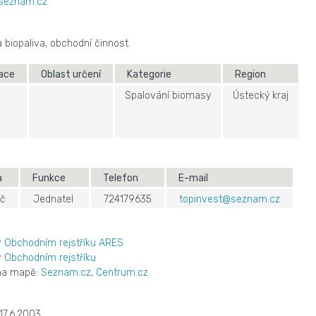
@seznam.cz
 biopaliva, obchodní činnost.
kace
Oblast určení
Kategorie
Region
Spalování biomasy
Ústecký kraj
a
Funkce
Telefon
E-mail
ič
Jednatel
724179635
topinvest@seznam.cz
v
Obchodním rejstříku ARES
v
Obchodním rejstříku
 na mapě:
Seznam.cz
,
Centrum.cz
17.6.2003