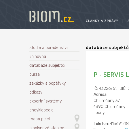
ČLÁNKY A ZPRÁVY
|
databáze subjekt
studie a poradenství
knihovna
databáze subjektů
P - SERVIS L
burza
zakázky a poptávky
IČ: 43226761, DIČ:
odkazy
Adresa
Chlumčany 37
expertní systémy
4390 Chlumčany
encyklopedie
Louny
mapa pelet
Telefon:
415691218
bioplynové stanice