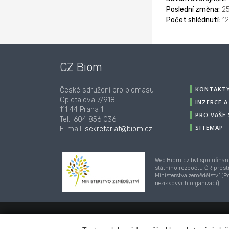
Poslední změna:
25
Počet shlédnutí:
12
CZ Biom
KONTAKT
České sdružení pro biomasu
Opletalova 7/918
INZERCE 
111 44 Praha 1
PRO VAŠE
Tel.: 604 856 036
SITEMAP
E-mail:
sekretariat@biom.cz
Web Biom.cz byl spolufinan
státního rozpočtu ČR prost
Ministerstva zemědělství (
neziskových organizací).
© 2001-2018, CZ Biom - České sdružení pro biom