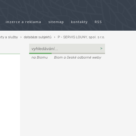
inzerce a reklama
sitemap
kontakty
RSS
ty a služby
›
databáze subjektů
›
P - SERVIS LOUNY, spol. s r.o.
na Biomu
Biom a české odborné weby