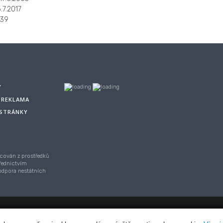
.7.2017
39
Y
A REKLAMA
 STRÁNKY
cován z prostředků
řednictvím
Podpora nestátních
asu,
Webhosting
/
webdesign
/
publikační systém TOOLKIT
-
ECN stu