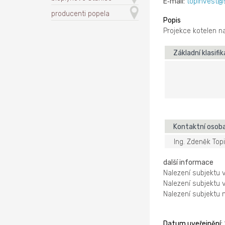
E‑mail:
topinvest
producenti popela
Popis
Projekce kotelen na
Základní klasifi
Kontaktní osob
Ing. Zdeněk Top
další informace
Nalezení subjektu 
Nalezení subjektu 
Nalezení subjektu
Datum uveřejnění: