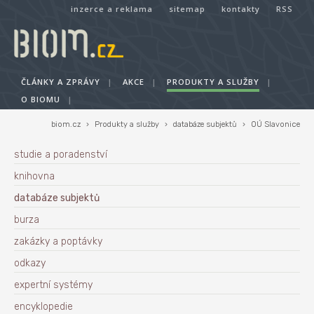
inzerce a reklama
sitemap
kontakty
RSS
ČLÁNKY A ZPRÁVY
|
AKCE
|
PRODUKTY A SLUŽBY
|
O BIOMU
|
biom.cz
›
Produkty a služby
›
databáze subjektů
›
OÚ Slavonice
studie a poradenství
knihovna
databáze subjektů
burza
zakázky a poptávky
odkazy
expertní systémy
encyklopedie