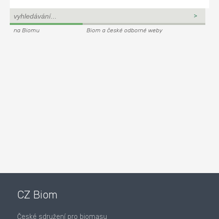
na Biomu
Biom a české odborné weby
CZ Biom
České sdružení pro biomasu