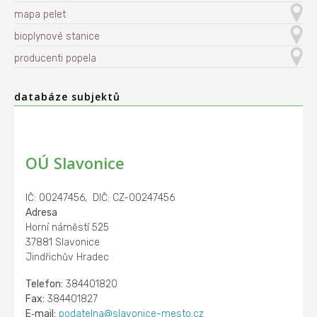
mapa pelet
bioplynové stanice
producenti popela
databáze subjektů
OÚ Slavonice
IČ: 00247456, DIČ: CZ-00247456
Adresa
Horní náměstí 525
37881 Slavonice
Jindřichův Hradec
Telefon:
384401820
Fax:
384401827
E‑mail:
podatelna@slavonice-mesto.cz