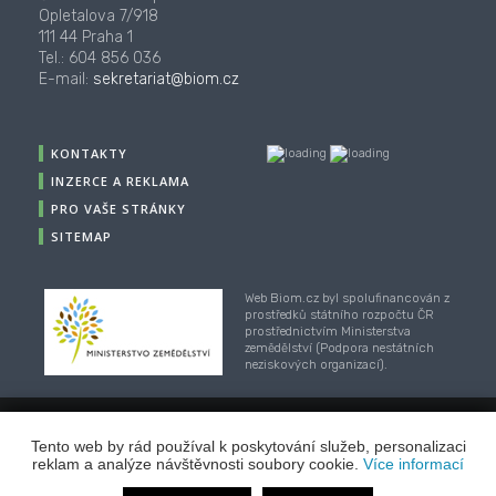
Opletalova 7/918
111 44 Praha 1
Tel.: 604 856 036
E-mail:
sekretariat@biom.cz
KONTAKTY
INZERCE A REKLAMA
PRO VAŠE STRÁNKY
SITEMAP
Web Biom.cz byl spolufinancován z
prostředků státního rozpočtu ČR
prostřednictvím Ministerstva
zemědělství (Podpora nestátních
neziskových organizací).
© 2001-2018, CZ Biom - České sdružení pro biomasu,
Tento web by rád používal k poskytování služeb, personalizaci
Webhosting
/
webdesign
/
publikační systém TOOLKIT
-
reklam a analýze návštěvnosti soubory cookie.
Více informací
ECN studio