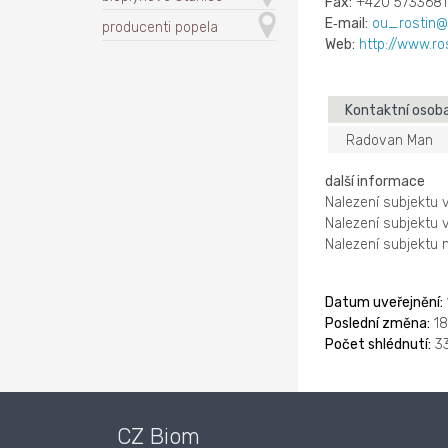
Fax:
+420 573368
E‑mail:
ou_rostin@
producenti popela
Web:
http://www.ro
Kontaktní osob
Radovan Man
další informace
Nalezení subjektu 
Nalezení subjektu 
Nalezení subjektu
Datum uveřejnění:
Poslední změna:
18
Počet shlédnutí:
3
CZ Biom