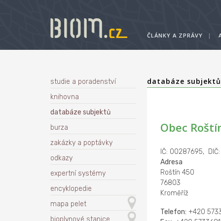
ČLÁNKY A ZPRÁVY
|
databáze subjekt
studie a poradenství
knihovna
databáze subjektů
Obec Roští
burza
zakázky a poptávky
IČ: 00287695, DIČ
odkazy
Adresa
Roštín 450
expertní systémy
76803
encyklopedie
Kroměříž
mapa pelet
Telefon:
+420 573
bioplynové stanice