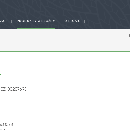
AKCE
|
PRODUKTY A SLUŽBY
|
O BIOMU
|
ů
n
: CZ-00287695
368078