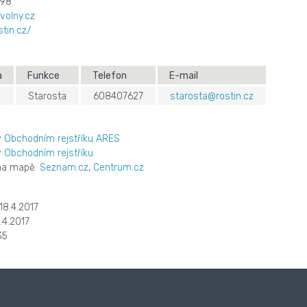
198
volny.cz
stin.cz/
a
Funkce
Telefon
E-mail
Starosta
608407627
starosta@rostin.cz
v
Obchodním rejstříku ARES
v
Obchodním rejstříku
 na mapě:
Seznam.cz
,
Centrum.cz
18.4.2017
.4.2017
35