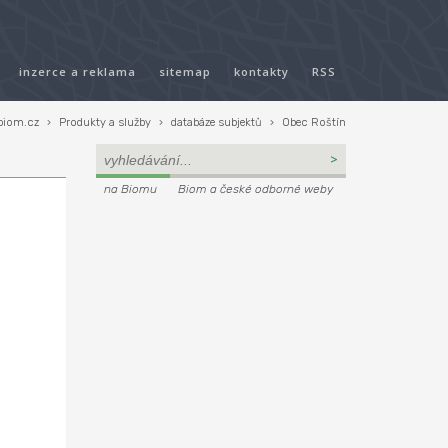
inzerce a reklama
sitemap
kontakty
RSS
biom.cz
›
Produkty a služby
›
databáze subjektů
›
Obec Roštín
na Biomu
Biom a české odborné weby