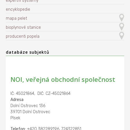
expertní systémy
encyklopedie
mapa pelet
bioplynové stanice
producenti popela
databáze subjektů
NOI, veřejná obchodní společnost
IČ: 45021864, DIČ: CZ-45021864
Adresa
Dolní Ostrovec 136
39701 Dolní Ostrovec
Písek
Telefon:
+420 382289196, 724322851