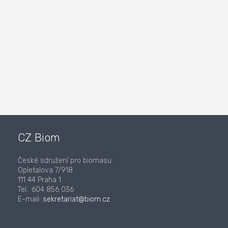
CZ Biom
České sdružení pro biomasu
Opletalova 7/918
111 44 Praha 1
Tel.: 604 856 036
E-mail:
sekretariat@biom.cz