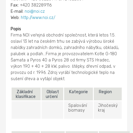
Fax:
+420 382289116
E‑mail:
noi@noi.cz
Web:
http://www.noi.cz/
Popis
Firma NOI veřejná obchodní společnost, která letos 1.5.
oslaví 13 let na českém trhu se zabývá výrobou široké
nabídky zahradních domků, zahradního nábytku, obkladů,
palubek a podlah...Firma je provozovatelem Kotle G-180
Šamata a Pyros 40 a Pyros 28 od firmy STS Hradec,
výkon 190 + 40 + 28 kW, palivo: štěpky, dřevní odpad, v
provozu od r. 1996. Zdroj vyrábí technologické teplo na
sušení dřeva a vytápí objekt.
Základní
Oblast
Kategorie
Region
klasifikace
určení
Spalování
Jihočeský
biomasy
kraj