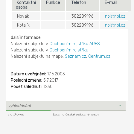
Kontaktní
Funkce
Telefon
E-mail
osoba
Novák
382289196
noi@noi.cz
Kotalík
382289196
noi@noi.cz
další informace
Nalezení subjektu v
Obchodním rejstříku ARES
Nalezení subjektu v
Obchodním rejstříku
Nalezení subjektu na mapě:
Seznam.cz
,
Centrum.cz
Datum uveřejnění:
17.6.2003
Poslední změna:
5.7.2017
Počet shlédnutí:
1230
na Biomu
Biom a české odborné weby