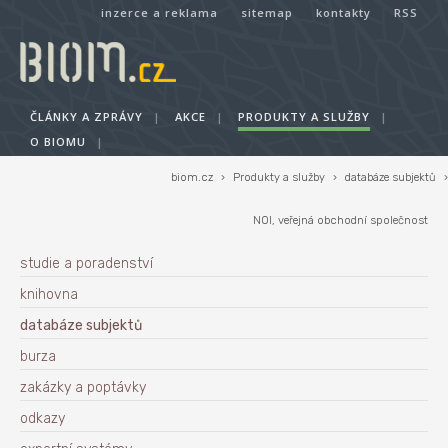
inzerce a reklama
sitemap
kontakty
RSS
ČLÁNKY A ZPRÁVY
|
AKCE
|
PRODUKTY A SLUŽBY
|
O BIOMU
|
biom.cz
›
Produkty a služby
›
databáze subjektů
›
NOI, veřejná obchodní společnost
studie a poradenství
knihovna
databáze subjektů
burza
zakázky a poptávky
odkazy