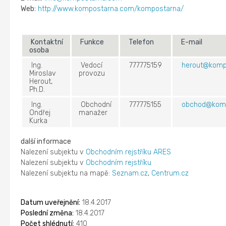
Web:
http://www.kompostarna.com/kompostarna/
Kontaktní
Funkce
Telefon
E-mail
osoba
Ing.
Vedocí
777775159
herout@komp
Miroslav
provozu
Herout,
Ph.D.
Ing.
Obchodní
777775155
obchod@kom
Ondřej
manažer
Kurka
další informace
Nalezení subjektu v
Obchodním rejstříku ARES
Nalezení subjektu v
Obchodním rejstříku
Nalezení subjektu na mapě:
Seznam.cz
,
Centrum.cz
Datum uveřejnění:
18.4.2017
Poslední změna:
18.4.2017
Počet shlédnutí:
410