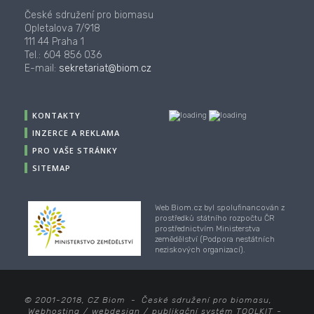
České sdružení pro biomasu
Opletalova 7/918
111 44 Praha 1
Tel.: 604 856 036
E-mail:
sekretariat@biom.cz
KONTAKTY
INZERCE A REKLAMA
PRO VAŠE STRÁNKY
SITEMAP
Web Biom.cz byl spolufinancován z
prostředků státního rozpočtu ČR
prostřednictvím Ministerstva
zemědělství (Podpora nestátních
neziskových organizací).
© 2001-2018, CZ Biom - České sdružení pro biomasu,
Webhosting
/
webdesign
/
publikační systém TOOLKIT
-