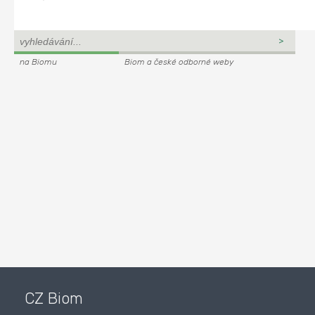
na Biomu
Biom a české odborné weby
CZ Biom