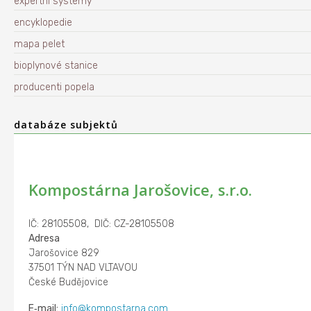
expertní systémy
encyklopedie
mapa pelet
bioplynové stanice
producenti popela
databáze subjektů
Kompostárna Jarošovice, s.r.o.
IČ: 28105508, DIČ: CZ-28105508
Adresa
Jarošovice 829
37501 TÝN NAD VLTAVOU
České Budějovice
E‑mail:
info@kompostarna.com