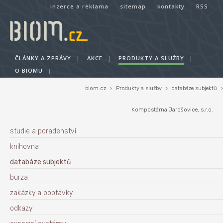
inzerce a reklama
sitemap
kontakty
RSS
ČLÁNKY A ZPRÁVY
|
AKCE
|
PRODUKTY A SLUŽBY
|
O BIOMU
|
biom.cz
›
Produkty a služby
›
databáze subjektů
›
Kompostárna Jarošovice, s.r.o.
studie a poradenství
knihovna
databáze subjektů
burza
zakázky a poptávky
odkazy