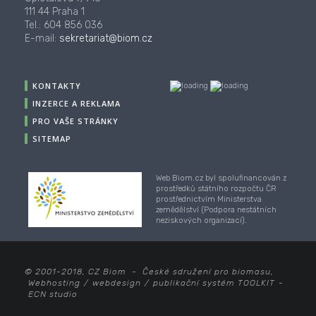
111 44 Praha 1
Tel.: 604 856 036
E-mail:
sekretariat@biom.cz
KONTAKTY
INZERCE A REKLAMA
PRO VAŠE STRÁNKY
SITEMAP
Web Biom.cz byl spolufinancován z
prostředků státního rozpočtu ČR
prostřednictvím Ministerstva
zemědělství (Podpora nestátních
neziskových organizací).
© 2001-2018, CZ Biom - České sdružení pro biomasu,
Webhosting
/
webdesign
/
publikační systém TOOLKIT
-
ECN studio