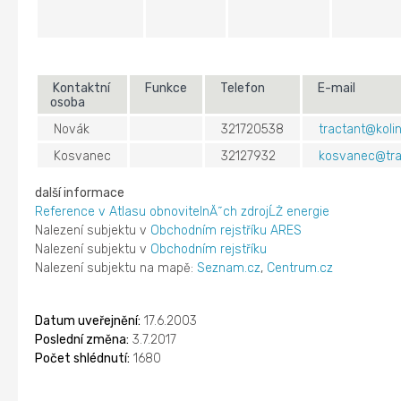
Kontaktní
Funkce
Telefon
E-mail
osoba
Novák
321720538
tractant@kolin
Kosvanec
32127932
kosvanec@tra
další informace
Reference v Atlasu obnovitelnĂ˝ch zdrojĹŻ energie
Nalezení subjektu v
Obchodním rejstříku ARES
Nalezení subjektu v
Obchodním rejstříku
Nalezení subjektu na mapě:
Seznam.cz
,
Centrum.cz
Datum uveřejnění:
17.6.2003
Poslední změna:
3.7.2017
Počet shlédnutí:
1680