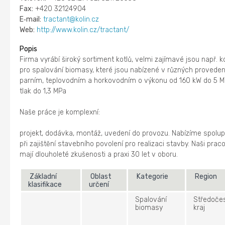
Fax:
+420 32124904
E‑mail:
tractant@kolin.cz
Web:
http://www.kolin.cz/tractant/
Popis
Firma vyrábí široký sortiment kotlů, velmi zajímavé jsou např. k
pro spalování biomasy, které jsou nabízené v různých proveden
parním, teplovodním a horkovodním o výkonu od 160 kW do 5 M
tlak do 1,3 MPa
Naše práce je komplexní:
projekt, dodávka, montáž, uvedení do provozu. Nabízíme spolup
při zajištění stavebního povolení pro realizaci stavby. Naši prac
mají dlouholeté zkušenosti a praxi 30 let v oboru.
Základní
Oblast
Kategorie
Region
klasifikace
určení
Spalování
Středoče
biomasy
kraj