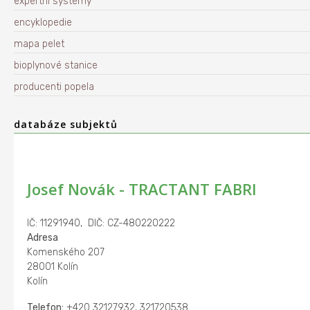
expertní systémy
encyklopedie
mapa pelet
bioplynové stanice
producenti popela
databáze subjektů
Josef Novák - TRACTANT FABRI
IČ: 11291940, DIČ: CZ-480220222
Adresa
Komenského 207
28001 Kolín
Kolín
Telefon:
+420 32127932, 321720538