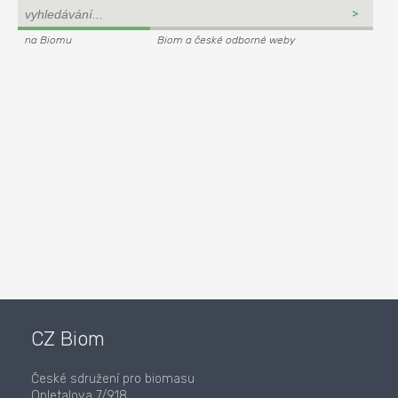
na Biomu
Biom a české odborné weby
CZ Biom
České sdružení pro biomasu
Opletalova 7/918