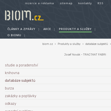
inzerce a reklama
sitemap
kontakty
RSS
ČLÁNKY A ZPRÁVY
|
AKCE
|
PRODUKTY A SLUŽBY
|
O BIOMU
|
biom.cz
›
Produkty a služby
›
databáze subjektů
›
Josef Novák - TRACTANT FABRI
studie a poradenství
knihovna
databáze subjektů
burza
zakázky a poptávky
odkazy