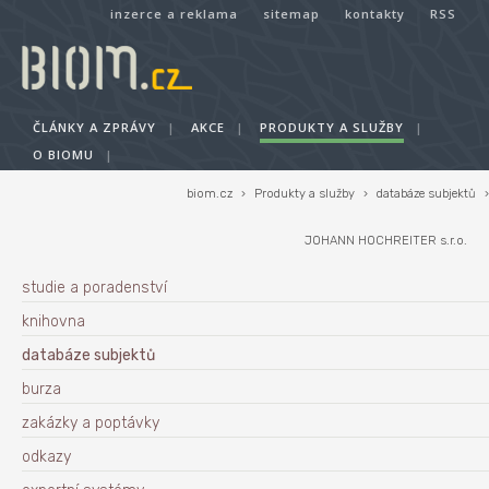
inzerce a reklama
sitemap
kontakty
RSS
ČLÁNKY A ZPRÁVY
|
AKCE
|
PRODUKTY A SLUŽBY
|
O BIOMU
|
biom.cz
›
Produkty a služby
›
databáze subjektů
›
JOHANN HOCHREITER s.r.o.
studie a poradenství
knihovna
databáze subjektů
burza
zakázky a poptávky
odkazy