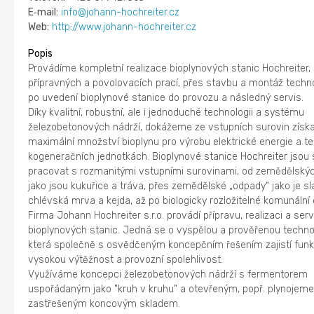
E‑mail:
info@johann-hochreiter.cz
Web:
http://www.johann-hochreiter.cz
Popis
Provádíme kompletní realizace bioplynových stanic Hochreiter,
přípravných a povolovacích prací, přes stavbu a montáž techno
po uvedení bioplynové stanice do provozu a následný servis.
Díky kvalitní, robustní, ale i jednoduché technologii a systému
železobetonových nádrží, dokážeme ze vstupních surovin získ
maximální množství bioplynu pro výrobu elektrické energie a te
kogeneračních jednotkách. Bioplynové stanice Hochreiter jsou
pracovat s rozmanitými vstupními surovinami, od zemědělskýc
jako jsou kukuřice a tráva, přes zemědělské „odpady“ jako je 
chlévská mrva a kejda, až po biologicky rozložitelné komunální
Firma Johann Hochreiter s.r.o. provádí přípravu, realizaci a serv
bioplynových stanic. Jedná se o vyspělou a prověřenou technol
která společně s osvědčeným koncepčním řešením zajistí funk
vysokou výtěžnost a provozní spolehlivost.
Využíváme koncepci železobetonových nádrží s fermentorem
uspořádaným jako "kruh v kruhu" a otevřeným, popř. plynojem
zastřešeným koncovým skladem.