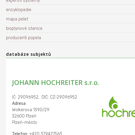
expertní systémy
encyklopedie
mapa pelet
bioplynové stanice
producenti popela
databáze subjektů
JOHANN HOCHREITER s.r.o.
IČ: 29096952, DIČ: CZ-29096952
Adresa
Wolkerova 1390/29
32600 Plzeň
Plzeň-město
Telefon:
+420 379427563