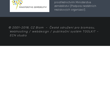
prostřednictvím Ministerstva
zemědělství (Podpora nestátních
neziskových organizací).
© 2001-2018, CZ Biom - České sdružení pro biomasu,
Webhosting
/
webdesign
/
publikační systém TOOLKIT
-
ECN studio