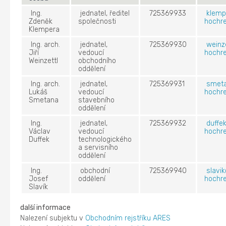
Ing.
jednatel, ředitel
725369933
klemp
Zdeněk
společnosti
hochre
Klempera
Ing. arch.
jednatel,
725369930
weinz
Jiří
vedoucí
hochre
Weinzettl
obchodního
oddělení
Ing. arch.
jednatel,
725369931
smet
Lukáš
vedoucí
hochre
Smetana
stavebního
oddělení
Ing.
jednatel,
725369932
duffe
Václav
vedoucí
hochre
Duffek
technologického
a servisního
oddělení
Ing.
obchodní
725369940
slavi
Josef
oddělení
hochre
Slavík
další informace
Nalezení subjektu v
Obchodním rejstříku ARES