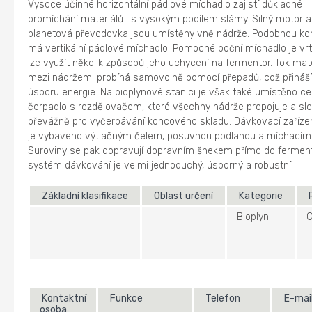
Vysoce účinné horizontální pádlové míchadlo zajistí důkladné
promíchání materiálů i s vysokým podílem slámy. Silný motor a
planetová převodovka jsou umístěny vně nádrže. Podobnou ko
má vertikální pádlové míchadlo. Pomocné boční míchadlo je vr
lze využít několik způsobů jeho uchycení na fermentor. Tok mat
mezi nádržemi probíhá samovolně pomocí přepadů, což přináš
úsporu energie. Na bioplynové stanici je však také umístěno ce
čerpadlo s rozdělovačem, které všechny nádrže propojuje a slo
převážně pro vyčerpávání koncového skladu. Dávkovací zařízení
je vybaveno výtlačným čelem, posuvnou podlahou a míchací
Suroviny se pak dopravují dopravním šnekem přímo do fermen
systém dávkování je velmi jednoduchý, úsporný a robustní.
Základní klasifikace
Oblast určení
Kategorie
Bioplyn
C
Kontaktní
Funkce
Telefon
E-mai
osoba