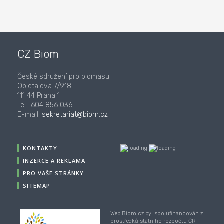
CZ Biom
České sdružení pro biomasu
Opletalova 7/918
111 44 Praha 1
Tel.: 604 856 036
E-mail:
sekretariat@biom.cz
KONTAKTY
INZERCE A REKLAMA
PRO VAŠE STRÁNKY
SITEMAP
Web Biom.cz byl spolufinancován z
prostředků státního rozpočtu ČR