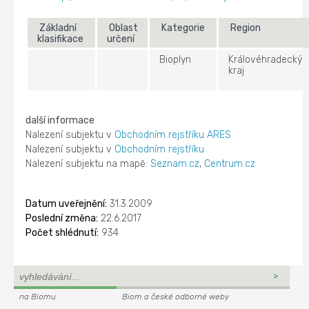
Základní
Oblast
Kategorie
Region
klasifikace
určení
Bioplyn
Královéhradecký
kraj
další informace
Nalezení subjektu v
Obchodním rejstříku ARES
Nalezení subjektu v
Obchodním rejstříku
Nalezení subjektu na mapě:
Seznam.cz
,
Centrum.cz
Datum uveřejnění:
31.3.2009
Poslední změna:
22.6.2017
Počet shlédnutí:
934
na Biomu
Biom a české odborné weby