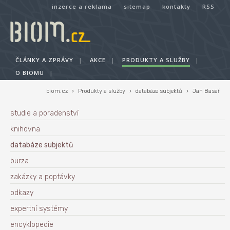
inzerce a reklama
sitemap
kontakty
RSS
ČLÁNKY A ZPRÁVY
|
AKCE
|
PRODUKTY A SLUŽBY
|
O BIOMU
|
biom.cz
›
Produkty a služby
›
databáze subjektů
›
Jan Basař
studie a poradenství
knihovna
databáze subjektů
burza
zakázky a poptávky
odkazy
expertní systémy
encyklopedie