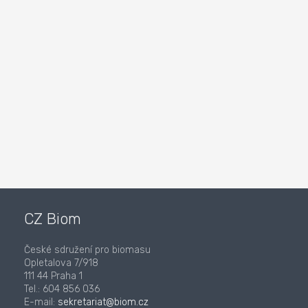
CZ Biom
České sdružení pro biomasu
Opletalova 7/918
111 44 Praha 1
Tel.: 604 856 036
E-mail:
sekretariat@biom.cz