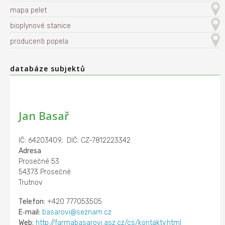
mapa pelet
bioplynové stanice
producenti popela
databáze subjektů
Jan Basař
IČ: 64203409, DIČ: CZ-7812223342
Adresa
Prosečné 53
54373 Prosečné
Trutnov
Telefon:
+420 777053505
E‑mail:
basarovi@seznam.cz
Web:
http://farmabasarovi.asz.cz/cs/kontakty.html