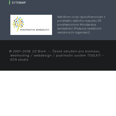
SITEMAP
Web Biom.cz byl spolufinancován z
prostředků státního rozpočtu ČR
prostřednictvím Ministerstva
zemědělství (Podpora nestátních
neziskových organizací).
© 2001-2018, CZ Biom - České sdružení pro biomasu,
Webhosting
/
webdesign
/
publikační systém TOOLKIT
-
ECN studio