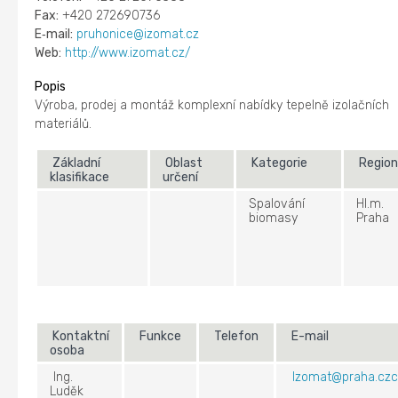
Fax:
+420 272690736
E‑mail:
pruhonice@izomat.cz
Web:
http://www.izomat.cz/
Popis
Výroba, prodej a montáž komplexní nabídky tepelně izolačních
materiálů.
Základní
Oblast
Kategorie
Regio
klasifikace
určení
Spalování
Hl.m.
biomasy
Praha
Kontaktní
Funkce
Telefon
E-mail
osoba
Ing.
Izomat@praha.cz
Luděk