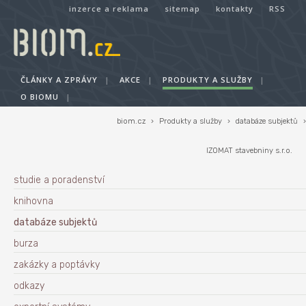
inzerce a reklama
sitemap
kontakty
RSS
ČLÁNKY A ZPRÁVY
|
AKCE
|
PRODUKTY A SLUŽBY
|
O BIOMU
|
biom.cz
›
Produkty a služby
›
databáze subjektů
›
IZOMAT stavebniny s.r.o.
studie a poradenství
knihovna
databáze subjektů
burza
zakázky a poptávky
odkazy