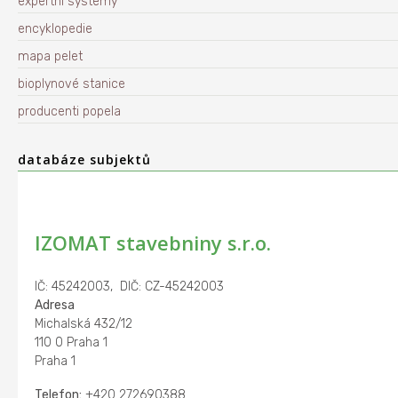
expertní systémy
encyklopedie
mapa pelet
bioplynové stanice
producenti popela
databáze subjektů
IZOMAT stavebniny s.r.o.
IČ: 45242003, DIČ: CZ-45242003
Adresa
Michalská 432/12
110 0 Praha 1
Praha 1
Telefon:
+420 272690388