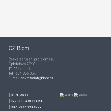
CZ Biom
České sdružení pro biomasu
Opletalova 7/918
111 44 Praha 1
Tel.: 604 856 036
E-mail:
sekretariat@biom.cz
KONTAKTY
INZERCE A REKLAMA
PRO VAŠE STRÁNKY