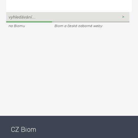
na Biomu
Biom a české odborné weby
CZ Biom