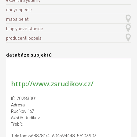
expertní systémy
encyklopedie
mapa pelet
bioplynové stanice
producenti popela
databáze subjektů
http://www.zsrudikov.cz/
IČ: 70283001
Adresa
Rudíkov 167
67505 Rudíkov
Třebíč
Telefon:
568878174, 604594448, 56103903