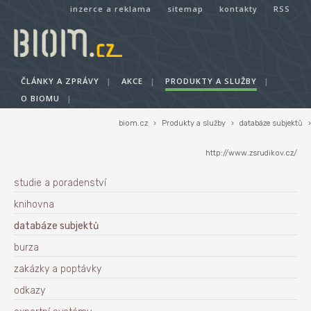
inzerce a reklama
sitemap
kontakty
RSS
ČLÁNKY A ZPRÁVY
|
AKCE
|
PRODUKTY A SLUŽBY
|
O BIOMU
|
biom.cz
›
Produkty a služby
›
databáze subjektů
›
http://www.zsrudikov.cz/
studie a poradenství
knihovna
databáze subjektů
burza
zakázky a poptávky
odkazy