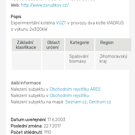
Web:
http://www.zsrudikov.cz/
Popis
Experimentální kotelna
VÚZT
v provozu dva kotle VIADRUS
o výkunu 2x300kW
Základní
Oblast
Kategorie
Region
klasifikace
určení
Spalování
Jihomoravský
biomasy
kraj
další informace
Nalezení subjektu v
Obchodním rejstříku ARES
Nalezení subjektu v
Obchodním rejstříku
Nalezení subjektu na mapě:
Seznam.cz
,
Centrum.cz
Datum uveřejnění:
17.6.2003
Poslední změna:
22.7.2017
Počet shlédnutí:
1110