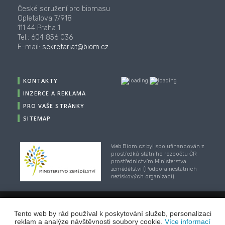
České sdružení pro biomasu
Opletalova 7/918
111 44 Praha 1
Tel.: 604 856 036
E-mail:
sekretariat@biom.cz
KONTAKTY
INZERCE A REKLAMA
PRO VAŠE STRÁNKY
SITEMAP
Web Biom.cz byl spolufinancován z
prostředků státního rozpočtu ČR
prostřednictvím Ministerstva
zemědělství (Podpora nestátních
neziskových organizací).
© 2001-2018, CZ Biom - České sdružení pro biomasu,
Tento web by rád používal k poskytování služeb, personalizaci
Webhosting
/
webdesign
/
publikační systém TOOLKIT
-
reklam a analýze návštěvnosti soubory cookie.
Více informací