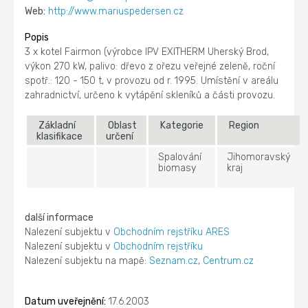
Web:
http://www.mariuspedersen.cz
Popis
3 x kotel Fairmon (výrobce IPV EXITHERM Uherský Brod,
výkon 270 kW, palivo: dřevo z ořezu veřejné zeleně, roční
spotř.: 120 - 150 t, v provozu od r. 1995. Umístění v areálu
zahradnictví, určeno k vytápění skleníků a části provozu.
Základní
Oblast
Kategorie
Region
klasifikace
určení
Spalování
Jihomoravský
biomasy
kraj
další informace
Nalezení subjektu v
Obchodním rejstříku ARES
Nalezení subjektu v
Obchodním rejstříku
Nalezení subjektu na mapě:
Seznam.cz
,
Centrum.cz
Datum uveřejnění:
17.6.2003