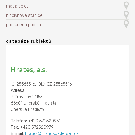
mapa pelet
bioplynové stanice
producenti popela
databáze subjektů
Hrates, a.s.
IČ: 25565516, DIČ: CZ-25565516
Adresa
Průmyslová 1153
66601 Uherské Hradiště
Uherské Hradiště
Telefon:
+420 572520951
Fax:
+420 572520979
E‑mail:
hrates@mariuspedersen.cz