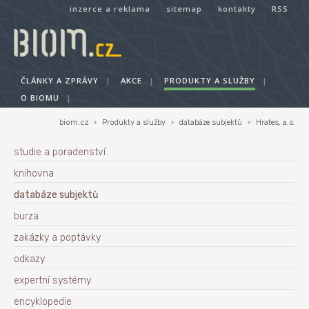
inzerce a reklama
sitemap
kontakty
RSS
ČLÁNKY A ZPRÁVY
|
AKCE
|
PRODUKTY A SLUŽBY
|
O BIOMU
|
biom.cz
›
Produkty a služby
›
databáze subjektů
›
Hrates, a.s.
studie a poradenství
knihovna
databáze subjektů
burza
zakázky a poptávky
odkazy
expertní systémy
encyklopedie