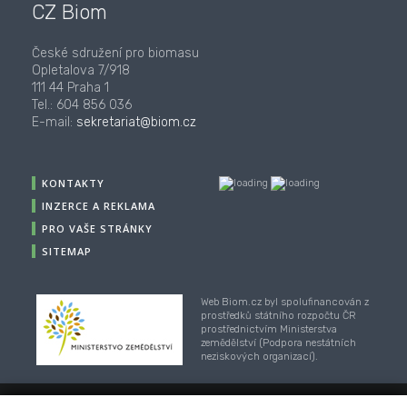
CZ Biom
České sdružení pro biomasu
Opletalova 7/918
111 44 Praha 1
Tel.: 604 856 036
E-mail:
sekretariat@biom.cz
KONTAKTY
INZERCE A REKLAMA
PRO VAŠE STRÁNKY
SITEMAP
Web Biom.cz byl spolufinancován z
prostředků státního rozpočtu ČR
prostřednictvím Ministerstva
zemědělství (Podpora nestátních
neziskových organizací).