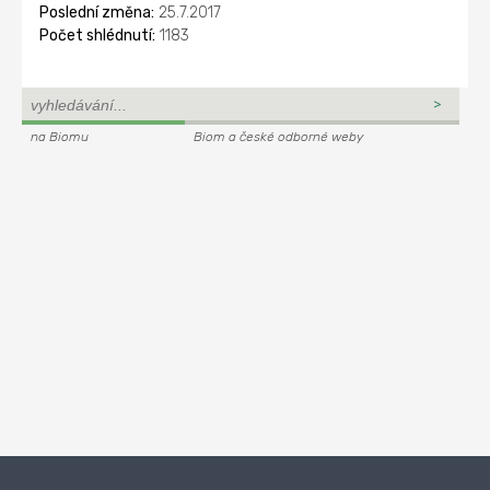
Poslední změna:
25.7.2017
Počet shlédnutí:
1183
na Biomu
Biom a české odborné weby