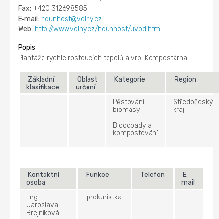
Fax:
+420 312698585
E‑mail:
hdunhost@volny.cz
Web:
http://www.volny.cz/hdunhost/uvod.htm
Popis
Plantáže rychle rostoucích topolů a vrb. Kompostárna.
Základní
Oblast
Kategorie
Region
klasifikace
určení
Pěstování
Středočeský
biomasy
kraj
Bioodpady a
kompostování
Kontaktní
Funkce
Telefon
E-
osoba
mail
Ing.
prokuristka
Jaroslava
Brejníková