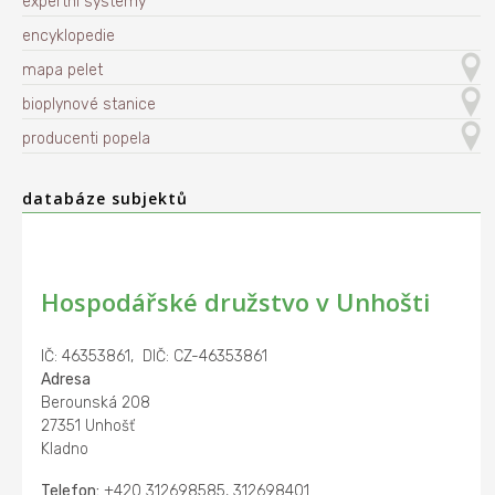
expertní systémy
encyklopedie
mapa pelet
bioplynové stanice
producenti popela
databáze subjektů
Hospodářské družstvo v Unhošti
IČ: 46353861, DIČ: CZ-46353861
Adresa
Berounská 208
27351 Unhošť
Kladno
Telefon:
+420 312698585, 312698401