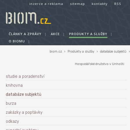
inzerce a reklama
sitemap
kontakty
RSS
ČLÁNKY A ZPRÁVY
|
AKCE
|
PRODUKTY A SLUŽBY
|
O BIOMU
|
biom.cz
›
Produkty a služby
›
databáze subjektů
›
Hospodářské družstvo v Unhošti
studie a poradenství
knihovna
databáze subjektů
burza
zakázky a poptávky
odkazy