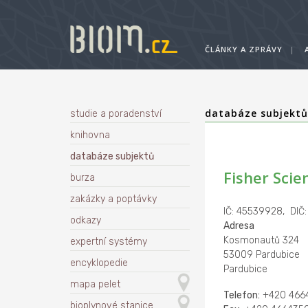
ČLÁNKY A ZPRÁVY
|
databáze subjekt
studie a poradenství
knihovna
databáze subjektů
Fisher Scient
burza
zakázky a poptávky
IČ: 45539928, DIČ
odkazy
Adresa
Kosmonautů 324
expertní systémy
53009 Pardubice
encyklopedie
Pardubice
mapa pelet
Telefon:
+420 466
bioplynové stanice