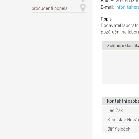
Fax:
+420 466435
E‑mail:
info@fisher
producenti popela
Popis
Dodavatel laborator
pozáruční na labora
Základní klasifi
Kontaktní osob
Leo Žák
Stanislav Nová
Jiří Koleček