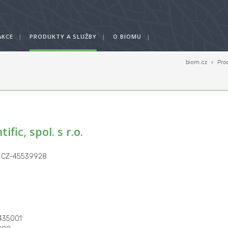
AKCE
|
PRODUKTY A SLUŽBY
|
O BIOMU
|
biom.cz
›
Pro
ů
ific, spol. s r.o.
: CZ-45539928
435001