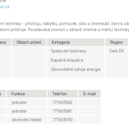
008
sci.cz
ní techniky - přístrojů, nábytku, pomůcek, skla a chemikálií. Servis zár
torní přístroje. Poradenská činnost v oblasti chemie a měřicí techniky
kace
Oblast určení
Kategorie
Region
Spalování biomasy
Celá ČR
Kapalná biopaliva
Obnovitelné zdroje energie
a
Funkce
Telefon
E-mail
jednatel
777601582
k
jednatel
777601581
obchodní ředitel
777601590