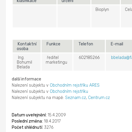
klasifikace
určení
Bioplyn
Cel
Kontaktní
Funkce
Telefon
E-mail
osoba
Ing.
ředitel
602185266
bbelada@f
Bohumil
marketingu
Belada
další informace
Nalezení subjektu v
Obchodním rejstříku ARES
Nalezení subjektu v
Obchodním rejstříku
Nalezení subjektu na mapě:
Seznam.cz
,
Centrum.cz
Datum uveřejnění:
15.4.2009
Poslední změna:
18.4.2017
Počet shlédnutí:
3276