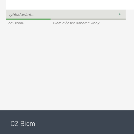
na Biomu
Biom a české odborné weby
CZ Biom