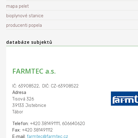
mapa pelet
bioplynové stanice
producenti popela
databáze subjektů
FARMTEC a.s.
IČ: 63908522, DIČ: CZ-63908522
Adresa
Tisová 326
39133 Jistebnice
Tábor
Telefon:
+420 381491111, 606640620
Fax:
+420 381491112
E‑mail:
farmtec@farmtec.cz