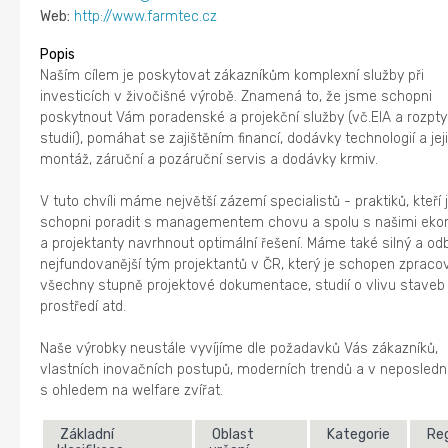
Web:
http://www.farmtec.cz
Popis
Naším cílem je poskytovat zákazníkům komplexní služby při
investicích v živočišné výrobě. Znamená to, že jsme schopni
poskytnout Vám poradenské a projekční služby (vč.EIA a rozpt
studií), pomáhat se zajištěním financí, dodávky technologií a jej
montáž, záruční a pozáruční servis a dodávky krmiv.
V tuto chvíli máme největší zázemí specialistů - praktiků, kteří 
schopni poradit s managementem chovu a spolu s našimi ek
a projektanty navrhnout optimální řešení. Máme také silný a od
nejfundovanější tým projektantů v ČR, který je schopen zpraco
všechny stupně projektové dokumentace, studií o vlivu staveb 
prostředí atd.
Naše výrobky neustále vyvíjíme dle požadavků Vás zákazníků,
vlastních inovačních postupů, moderních trendů a v neposledn
s ohledem na welfare zvířat.
Základní
Oblast
Kategorie
Re