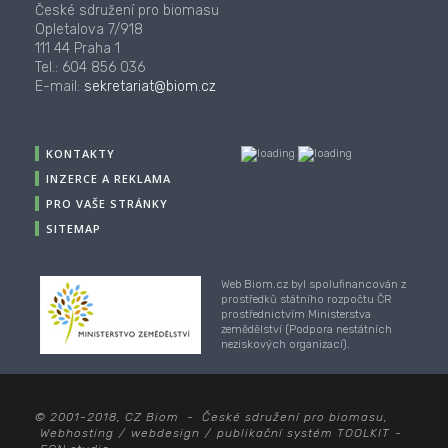
České sdružení pro biomasu
Opletalova 7/918
111 44 Praha 1
Tel.: 604 856 036
E-mail:
sekretariat@biom.cz
KONTAKTY
INZERCE A REKLAMA
PRO VAŠE STRÁNKY
SITEMAP
Web Biom.cz byl spolufinancován z
prostředků státního rozpočtu ČR
prostřednictvím Ministerstva
zemědělství (Podpora nestátních
neziskových organizací).
© 2001-2018, CZ Biom - České sdružení pro biomasu,
Webhosting
/
webdesign
/
publikační systém TOOLKIT
-