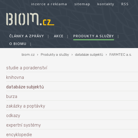
inzerce a reklama
sitemap
kontakty
RSS
ČLÁNKY A ZPRÁVY
|
AKCE
|
PRODUKTY A SLUŽBY
|
O BIOMU
|
biom.cz
›
Produkty a služby
›
databáze subjektů
›
FARMTEC a.s.
studie a poradenství
knihovna
databáze subjektů
burza
zakázky a poptávky
odkazy
expertní systémy
encyklopedie