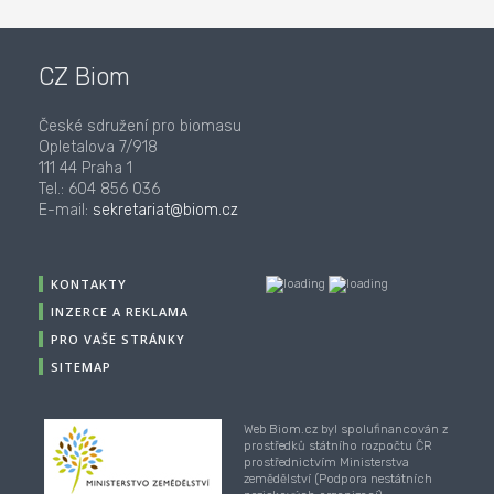
CZ Biom
České sdružení pro biomasu
Opletalova 7/918
111 44 Praha 1
Tel.: 604 856 036
E-mail:
sekretariat@biom.cz
KONTAKTY
INZERCE A REKLAMA
PRO VAŠE STRÁNKY
SITEMAP
Web Biom.cz byl spolufinancován z
prostředků státního rozpočtu ČR
prostřednictvím Ministerstva
zemědělství (Podpora nestátních