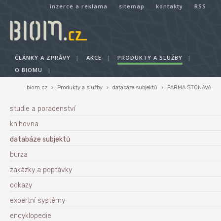
inzerce a reklama
sitemap
kontakty
RSS
ČLÁNKY A ZPRÁVY
|
AKCE
|
PRODUKTY A SLUŽBY
|
O BIOMU
|
biom.cz
›
Produkty a služby
›
databáze subjektů
›
FARMA STONAVA
studie a poradenství
knihovna
databáze subjektů
burza
zakázky a poptávky
odkazy
expertní systémy
encyklopedie