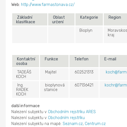
Web:
http://www.farmastonava.cz/
Základní
Oblast
Kategorie
Region
klasifikace
určení
Bioplyn
Moravskos
kraj
Kontaktní
Funkce
Telefon
E-mail
osoba
TADEÁŠ
Majitel
602521313
koch@farma
KOCH
Ing.
bioplynová
607136421
kochr@farm
RADEK
stanice
KOCH
další informace
Nalezení subjektu v
Obchodním rejstříku ARES
Nalezení subjektu v
Obchodním rejstříku
Nalezení subjektu na mapě:
Seznam.cz
,
Centrum.cz