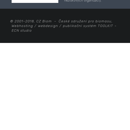
neziskových organizací).
© 2001-2018, CZ Biom - České sdružení pro biomasu,
Webhosting
/
webdesign
/
publikační systém TOOLKIT
-
ECN studio