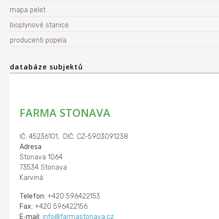
mapa pelet
bioplynové stanice
producenti popela
databáze subjektů
FARMA STONAVA
IČ: 45236101, DIČ: CZ-5903091238
Adresa
Stonava 1064
73534 Stonava
Karviná
Telefon:
+420 596422153
Fax:
+420 596422156
E‑mail:
info@farmastonava.cz