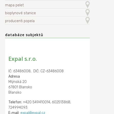
mapa pelet
bioplynové stanice
producenti popela
databáze subjektů
Expal s.r.o.
IČ: 63486008, DIČ: CZ-63486008
Adresa
Mlýnská 20
67801 Blansko
Blansko
Telefon:
+420 549410014, 602513868,
724994093
E‑mail:
expal@expal.cz