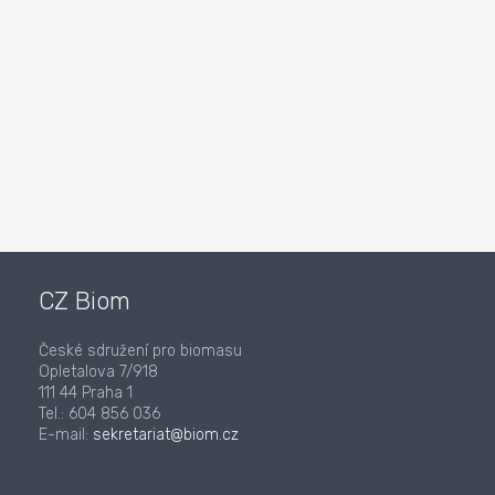
CZ Biom
České sdružení pro biomasu
Opletalova 7/918
111 44 Praha 1
Tel.: 604 856 036
E-mail:
sekretariat@biom.cz