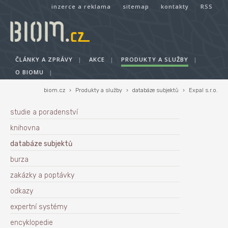
inzerce a reklama
sitemap
kontakty
RSS
ČLÁNKY A ZPRÁVY
|
AKCE
|
PRODUKTY A SLUŽBY
|
O BIOMU
|
biom.cz
›
Produkty a služby
›
databáze subjektů
›
Expal s.r.o.
studie a poradenství
knihovna
databáze subjektů
burza
zakázky a poptávky
odkazy
expertní systémy
encyklopedie