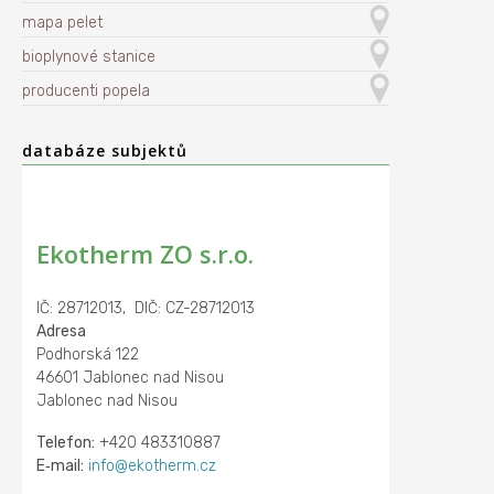
mapa pelet
bioplynové stanice
producenti popela
databáze subjektů
Ekotherm ZO s.r.o.
IČ: 28712013, DIČ: CZ-28712013
Adresa
Podhorská 122
46601 Jablonec nad Nisou
Jablonec nad Nisou
Telefon:
+420 483310887
E‑mail:
info@ekotherm.cz