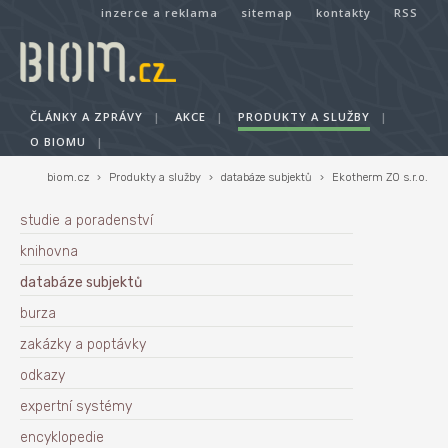
inzerce a reklama
sitemap
kontakty
RSS
ČLÁNKY A ZPRÁVY
|
AKCE
|
PRODUKTY A SLUŽBY
|
O BIOMU
|
biom.cz
›
Produkty a služby
›
databáze subjektů
›
Ekotherm ZO s.r.o.
studie a poradenství
knihovna
databáze subjektů
burza
zakázky a poptávky
odkazy
expertní systémy
encyklopedie