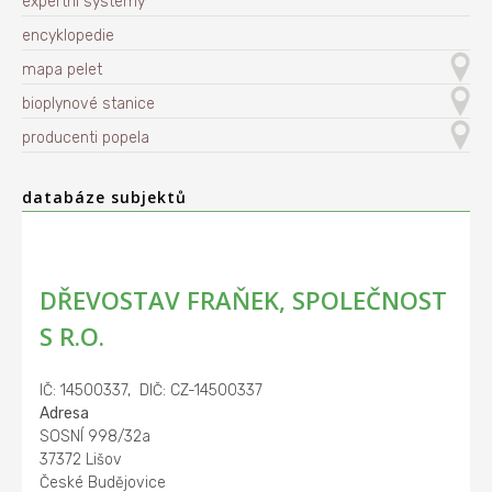
expertní systémy
encyklopedie
mapa pelet
bioplynové stanice
producenti popela
databáze subjektů
DŘEVOSTAV FRAŇEK, SPOLEČNOST
S R.O.
IČ: 14500337, DIČ: CZ-14500337
Adresa
SOSNÍ 998/32a
37372 Lišov
České Budějovice