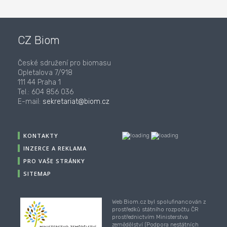
CZ Biom
České sdružení pro biomasu
Opletalova 7/918
111 44 Praha 1
Tel.: 604 856 036
E-mail:
sekretariat@biom.cz
KONTAKTY
INZERCE A REKLAMA
PRO VAŠE STRÁNKY
SITEMAP
Web Biom.cz byl spolufinancován z
prostředků státního rozpočtu ČR
prostřednictvím Ministerstva
zemědělství (Podpora nestátních