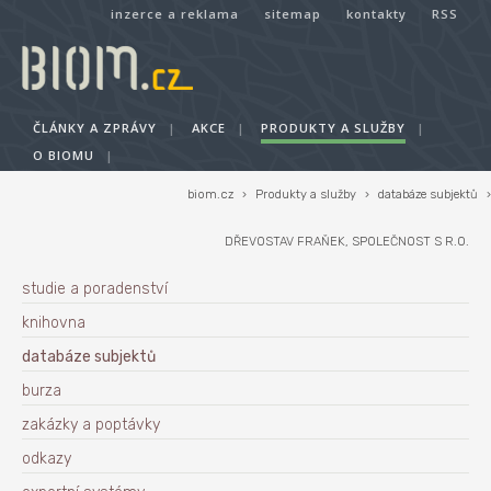
inzerce a reklama
sitemap
kontakty
RSS
ČLÁNKY A ZPRÁVY
|
AKCE
|
PRODUKTY A SLUŽBY
|
O BIOMU
|
biom.cz
›
Produkty a služby
›
databáze subjektů
›
DŘEVOSTAV FRAŇEK, SPOLEČNOST S R.O.
studie a poradenství
knihovna
databáze subjektů
burza
zakázky a poptávky
odkazy