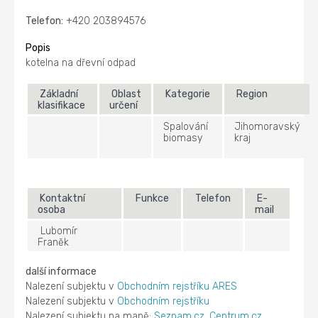
Telefon:
+420 203894576
Popis
kotelna na dřevní odpad
Základní
Oblast
Kategorie
Region
klasifikace
určení
Spalování
Jihomoravský
biomasy
kraj
Kontaktní
Funkce
Telefon
E-
osoba
mail
Lubomír
Franěk
další informace
Nalezení subjektu v
Obchodním rejstříku ARES
Nalezení subjektu v
Obchodním rejstříku
Nalezení subjektu na mapě:
Seznam.cz
,
Centrum.cz