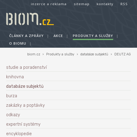
inzerce a reklama
sitemap
kontakty
RSS
ČLÁNKY A ZPRÁVY
|
AKCE
|
PRODUKTY A SLUŽBY
|
O BIOMU
|
biom.cz
›
Produkty a služby
›
databáze subjektů
›
DEUTZ AG
studie a poradenství
knihovna
databáze subjektů
burza
zakázky a poptávky
odkazy
expertní systémy
encyklopedie