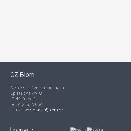
CZ Biom
České sdružení pro biomasu
Opletalova 7/918
111 44 Praha 1
Tel.: 604 856 036
E-mail:
sekretariat@biom.cz
KONTAKTY