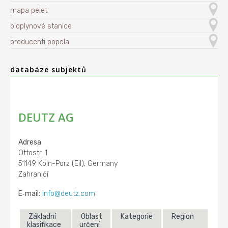
mapa pelet
bioplynové stanice
producenti popela
databáze subjektů
DEUTZ AG
Adresa
Ottostr. 1
51149 Köln-Porz (Eil), Germany
Zahraničí
E‑mail:
info@deutz.com
Základní
Oblast
Kategorie
Region
klasifikace
určení