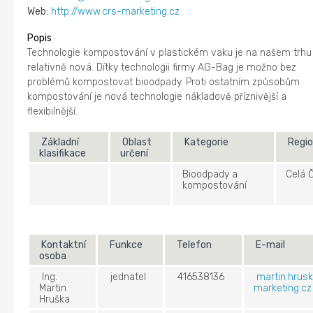
Web:
http://www.crs-marketing.cz
Popis
Technologie kompostování v plastickém vaku je na našem trhu
relativně nová. Dítky technologii firmy AG-Bag je možno bez
problémů kompostovat bioodpady. Proti ostatním způsobům
kompostování je nová technologie nákladově příznivější a
flexibilnější.
Základní
Oblast
Kategorie
Regi
klasifikace
určení
Bioodpady a
Celá 
kompostování
Kontaktní
Funkce
Telefon
E-mail
osoba
Ing.
jednatel
416538136
martin.hrus
Martin
marketing.cz
Hruška