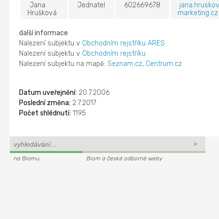
Jana
Jednatel
602669678
jana.hrusko
Hrušková
marketing.cz
další informace
Nalezení subjektu v
Obchodním rejstříku ARES
Nalezení subjektu v
Obchodním rejstříku
Nalezení subjektu na mapě:
Seznam.cz
,
Centrum.cz
Datum uveřejnění:
20.7.2006
Poslední změna:
2.7.2017
Počet shlédnutí:
1195
na Biomu
Biom a české odborné weby