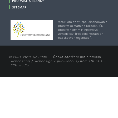
PRO VAŠE STRÁNKY
SITEMAP
Web Biom.cz byl spolufinancován z
prostředků státního rozpočtu ČR
prostřednictvím Ministerstva
zemědělství (Podpora nestátních
neziskových organizací).
© 2001-2018, CZ Biom - České sdružení pro biomasu,
Webhosting
/
webdesign
/
publikační systém TOOLKIT
-
ECN studio