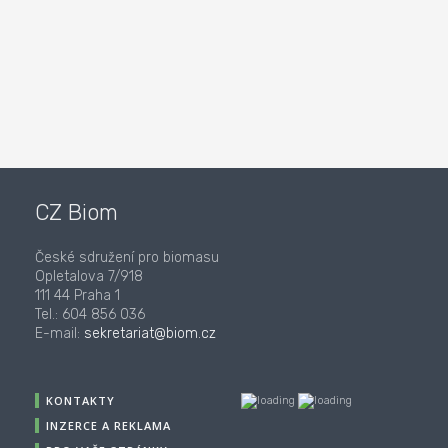
CZ Biom
České sdružení pro biomasu
Opletalova 7/918
111 44 Praha 1
Tel.: 604 856 036
E-mail:
sekretariat@biom.cz
KONTAKTY
INZERCE A REKLAMA