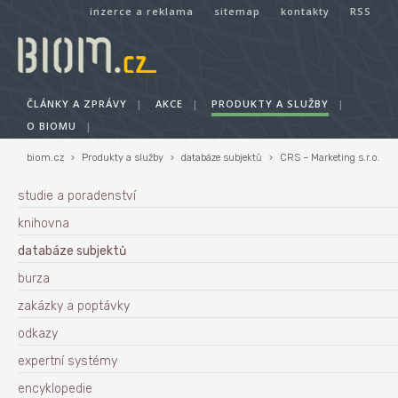
inzerce a reklama
sitemap
kontakty
RSS
ČLÁNKY A ZPRÁVY
|
AKCE
|
PRODUKTY A SLUŽBY
|
O BIOMU
|
biom.cz
›
Produkty a služby
›
databáze subjektů
›
CRS – Marketing s.r.o.
studie a poradenství
knihovna
databáze subjektů
burza
zakázky a poptávky
odkazy
expertní systémy
encyklopedie