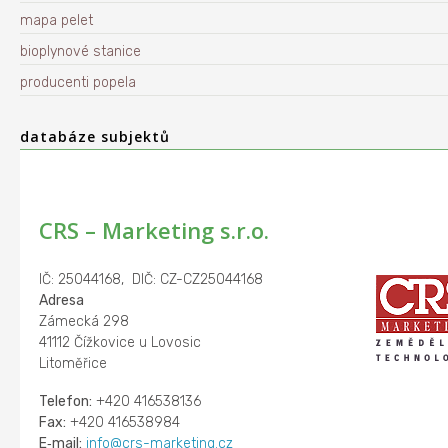
mapa pelet
bioplynové stanice
producenti popela
databáze subjektů
CRS – Marketing s.r.o.
IČ: 25044168, DIČ: CZ-CZ25044168
Adresa
Zámecká 298
41112 Čížkovice u Lovosic
Litoměřice
Telefon:
+420 416538136
Fax:
+420 416538984
E‑mail:
info@crs-marketing.cz