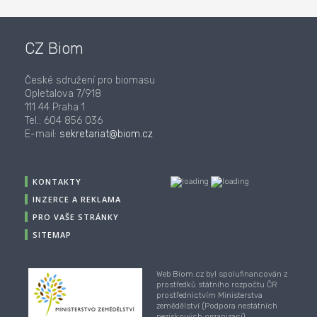
CZ Biom
České sdružení pro biomasu
Opletalova 7/918
111 44 Praha 1
Tel.: 604 856 036
E-mail:
sekretariat@biom.cz
KONTAKTY
INZERCE A REKLAMA
PRO VAŠE STRÁNKY
SITEMAP
Web Biom.cz byl spolufinancován z
prostředků státního rozpočtu ČR
prostřednictvím Ministerstva
zemědělství (Podpora nestátních
neziskových organizací).