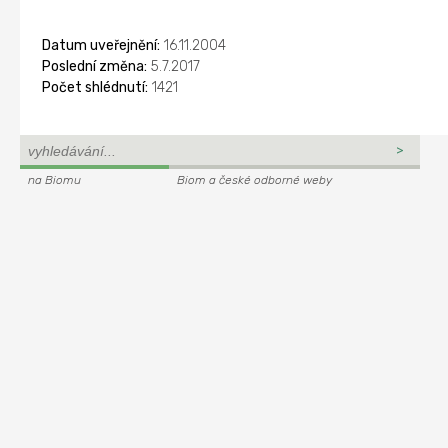
Datum uveřejnění:
16.11.2004
Poslední změna:
5.7.2017
Počet shlédnutí:
1421
na Biomu
Biom a české odborné weby