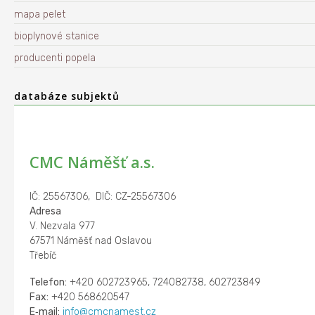
mapa pelet
bioplynové stanice
producenti popela
databáze subjektů
CMC Náměšť a.s.
IČ: 25567306, DIČ: CZ-25567306
Adresa
V. Nezvala 977
67571 Náměšť nad Oslavou
Třebíč
Telefon:
+420 602723965, 724082738, 602723849
Fax:
+420 568620547
E‑mail:
info@cmcnamest.cz