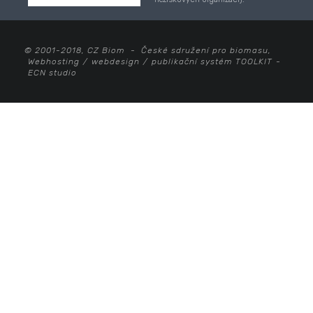
© 2001-2018, CZ Biom - České sdružení pro biomasu,
Webhosting
/
webdesign
/
publikační systém TOOLKIT
-
ECN studio