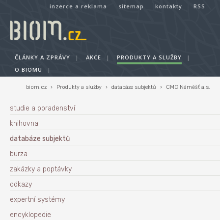
inzerce a reklama
sitemap
kontakty
RSS
ČLÁNKY A ZPRÁVY
|
AKCE
|
PRODUKTY A SLUŽBY
|
O BIOMU
|
biom.cz
›
Produkty a služby
›
databáze subjektů
›
CMC Náměšť a.s.
studie a poradenství
knihovna
databáze subjektů
burza
zakázky a poptávky
odkazy
expertní systémy
encyklopedie