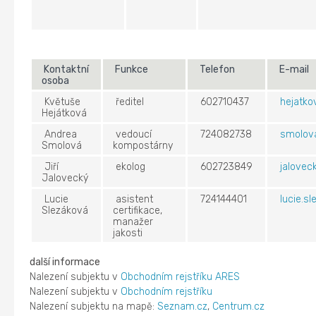
Kontaktní
Funkce
Telefon
E-mail
osoba
Květuše
ředitel
602710437
hejatk
Hejátková
Andrea
vedoucí
724082738
smolov
Smolová
kompostárny
Jiří
ekolog
602723849
jalove
Jalovecký
Lucie
asistent
724144401
lucie.s
Slezáková
certifikace,
manažer
jakosti
další informace
Nalezení subjektu v
Obchodním rejstříku ARES
Nalezení subjektu v
Obchodním rejstříku
Nalezení subjektu na mapě:
Seznam.cz
,
Centrum.cz