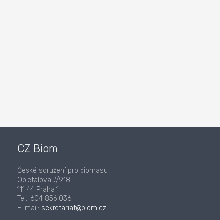
CZ Biom
České sdružení pro biomasu
Opletalova 7/918
111 44 Praha 1
Tel.: 604 856 036
E-mail:
sekretariat@biom.cz