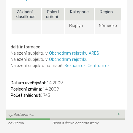
Základní
Oblast
Kategorie
Region
klasifikace
určení
Bioplyn
Německo
další informace
Nalezení subjektu v
Obchodním rejstříku ARES
Nalezení subjektu v
Obchodním rejstříku
Nalezení subjektu na mapě:
Seznam.cz
,
Centrum.cz
Datum uveřejnění:
1.4.2009
Poslední změna:
1.4.2009
Počet shlédnutí:
743
na Biomu
Biom a české odborné weby