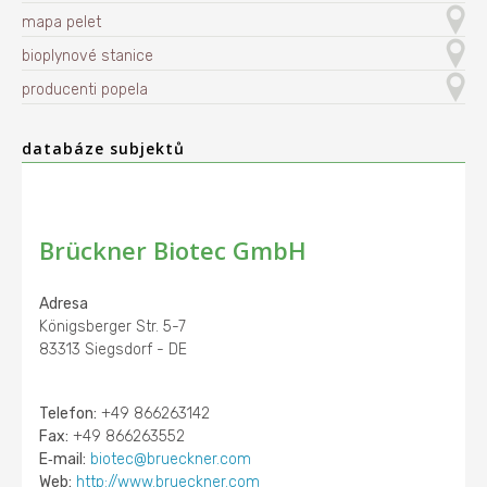
mapa pelet
bioplynové stanice
producenti popela
databáze subjektů
Brückner Biotec GmbH
Adresa
Königsberger Str. 5-7
83313 Siegsdorf - DE
Telefon:
+49 866263142
Fax:
+49 866263552
E‑mail:
biotec@brueckner.com
Web:
http://www.brueckner.com