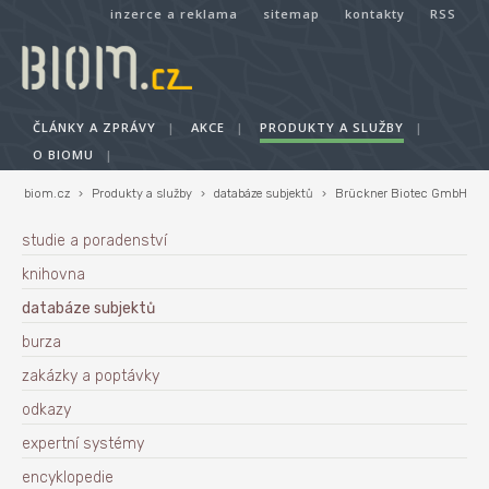
inzerce a reklama
sitemap
kontakty
RSS
ČLÁNKY A ZPRÁVY
|
AKCE
|
PRODUKTY A SLUŽBY
|
O BIOMU
|
biom.cz
›
Produkty a služby
›
databáze subjektů
›
Brückner Biotec GmbH
studie a poradenství
knihovna
databáze subjektů
burza
zakázky a poptávky
odkazy
expertní systémy
encyklopedie