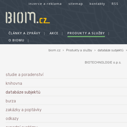
inzerce a reklama
sitemap
kontakty
RSS
ČLÁNKY A ZPRÁVY
|
AKCE
|
PRODUKTY A SLUŽBY
|
O BIOMU
|
biom.cz
›
Produkty a služby
›
databáze subjektů
›
BIOTECHNOLOGIE o.p.s.
studie a poradenství
knihovna
databáze subjektů
burza
zakázky a poptávky
odkazy