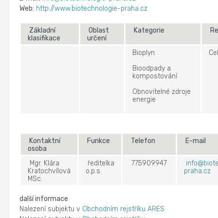
Web:
http://www.biotechnologie-praha.cz
Základní
Oblast
Kategorie
Re
klasifikace
určení
Bioplyn
Ce
Bioodpady a
kompostování
Obnovitelné zdroje
energie
Kontaktní
Funkce
Telefon
E-mail
osoba
Mgr. Klára
ředitelka
775909947
info@biot
Kratochvílová
o.p.s.
praha.cz
MSc.
další informace
Nalezení subjektu v
Obchodním rejstříku ARES