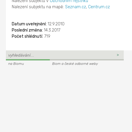
Nalezení subjektu v
Obchodním rejstříku
Nalezení subjektu na mapě:
Seznam.cz
,
Centrum.cz
Datum uveřejnění:
12.9.2010
Poslední změna:
14.3.2017
Počet shlédnutí:
719
na Biomu
Biom a české odborné weby