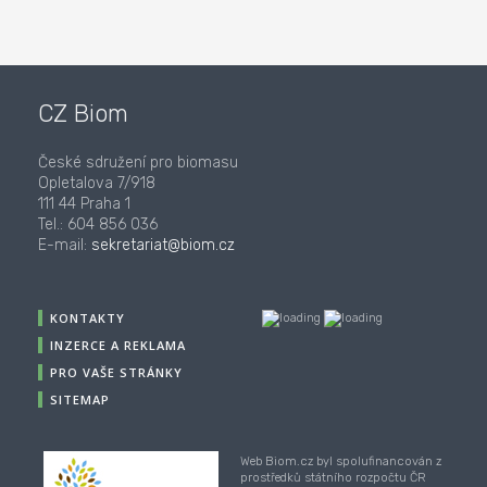
CZ Biom
České sdružení pro biomasu
Opletalova 7/918
111 44 Praha 1
Tel.: 604 856 036
E-mail:
sekretariat@biom.cz
KONTAKTY
INZERCE A REKLAMA
PRO VAŠE STRÁNKY
SITEMAP
Web Biom.cz byl spolufinancován z
prostředků státního rozpočtu ČR