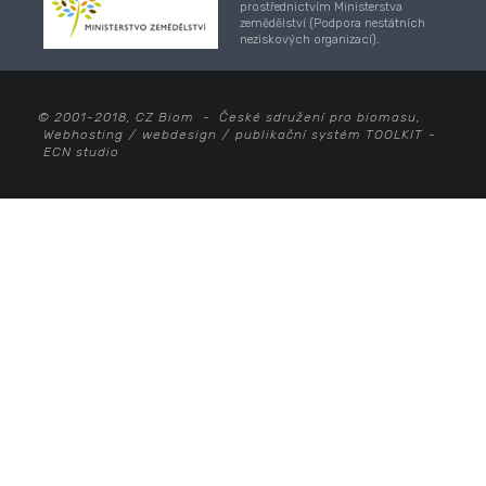
prostřednictvím Ministerstva
zemědělství (Podpora nestátních
neziskových organizací).
© 2001-2018, CZ Biom - České sdružení pro biomasu,
Webhosting
/
webdesign
/
publikační systém TOOLKIT
-
ECN studio