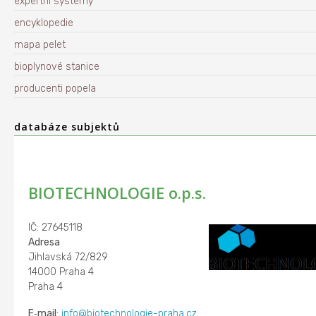
expertní systémy
encyklopedie
mapa pelet
bioplynové stanice
producenti popela
databáze subjektů
BIOTECHNOLOGIE o.p.s.
IČ: 27645118
Adresa
Jihlavská 72/829
14000 Praha 4
Praha 4
E‑mail:
info@biotechnologie-praha.cz