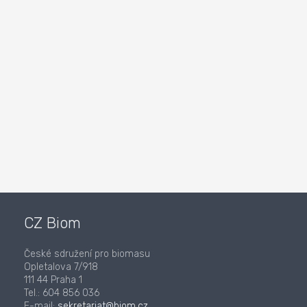
CZ Biom
České sdružení pro biomasu
Opletalova 7/918
111 44 Praha 1
Tel.: 604 856 036
E-mail:
sekretariat@biom.cz