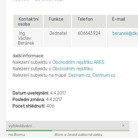
Kontaktní
Funkce
Telefon
E-mail
osoba
Ing.
Jednatel
606643924
beranek@dk
Václav
Beránek
další informace
Nalezení subjektu v
Obchodním rejstříku ARES
Nalezení subjektu v
Obchodním rejstříku
Nalezení subjektu na mapě:
Seznam.cz
,
Centrum.cz
Datum uveřejnění:
4.4.2017
Poslední změna:
4.4.2017
Počet shlédnutí:
406
na Biomu
Biom a české odborné weby