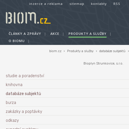
inzerce a reklama
sitemap
kontakty
RSS
ČLÁNKY A ZPRÁVY
|
AKCE
|
PRODUKTY A SLUŽBY
|
O BIOMU
|
biom.cz
›
Produkty a služby
›
databáze subjektů
›
Bioplyn Strunkovice, s.r.o.
studie a poradenství
knihovna
databáze subjektů
burza
zakázky a poptávky
odkazy