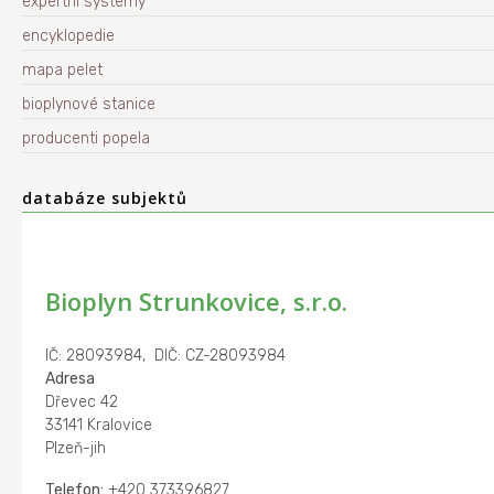
expertní systémy
encyklopedie
mapa pelet
bioplynové stanice
producenti popela
databáze subjektů
Bioplyn Strunkovice, s.r.o.
IČ: 28093984, DIČ: CZ-28093984
Adresa
Dřevec 42
33141 Kralovice
Plzeň-jih
Telefon:
+420 373396827