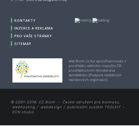
KONTAKTY
INZERCE A REKLAMA
PRO VAŠE STRÁNKY
SITEMAP
Web Biom.cz byl spolufinancován z
prostředků státního rozpočtu ČR
prostřednictvím Ministerstva
zemědělství (Podpora nestátních
neziskových organizací).
© 2001-2018, CZ Biom - České sdružení pro biomasu,
Webhosting
/
webdesign
/
publikační systém TOOLKIT
-
ECN studio