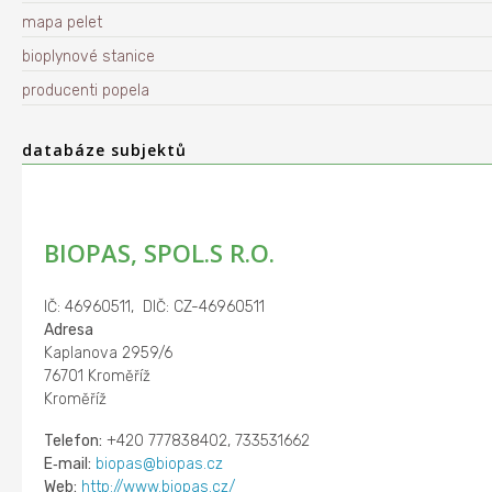
mapa pelet
bioplynové stanice
producenti popela
databáze subjektů
BIOPAS, SPOL.S R.O.
IČ: 46960511, DIČ: CZ-46960511
Adresa
Kaplanova 2959/6
76701 Kroměříž
Kroměříž
Telefon:
+420 777838402, 733531662
E‑mail:
biopas@biopas.cz
Web:
http://www.biopas.cz/