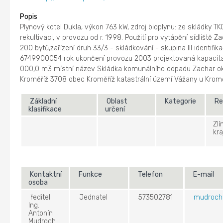
Popis
Plynový kotel Dukla, výkon 763 kW, zdroj bioplynu: ze skládky TK
rekultivaci, v provozu od r. 1998. Použití pro vytápění sídliště Z
200 bytů,zařízení druh 33/3 - skládkování - skupina III identifik
6749900054 rok ukončení provozu 2003 projektovaná kapacit
000,0 m3 místní název Skládka komunálního odpadu Zachar o
Kroměříž 3708 obec Kroměříž katastrální území Vážany u Krom
Základní
Oblast
Kategorie
Re
klasifikace
určení
Zlí
kra
Kontaktní
Funkce
Telefon
E-mail
osoba
ředitel
Jednatel
573502781
mudroch
Ing.
Antonín
Mudroch