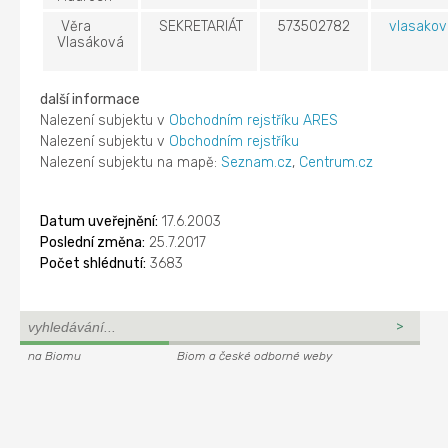
Věra
SEKRETARIÁT
573502782
vlasakov
Vlasáková
další informace
Nalezení subjektu v
Obchodním rejstříku ARES
Nalezení subjektu v
Obchodním rejstříku
Nalezení subjektu na mapě:
Seznam.cz
,
Centrum.cz
Datum uveřejnění:
17.6.2003
Poslední změna:
25.7.2017
Počet shlédnutí:
3683
na Biomu
Biom a české odborné weby