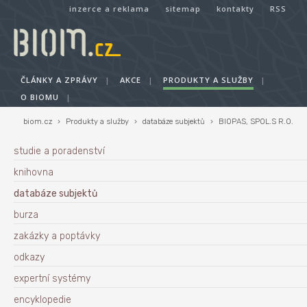
inzerce a reklama
sitemap
kontakty
RSS
ČLÁNKY A ZPRÁVY
|
AKCE
|
PRODUKTY A SLUŽBY
|
O BIOMU
|
biom.cz
›
Produkty a služby
›
databáze subjektů
›
BIOPAS, SPOL.S R.O.
studie a poradenství
knihovna
databáze subjektů
burza
zakázky a poptávky
odkazy
expertní systémy
encyklopedie