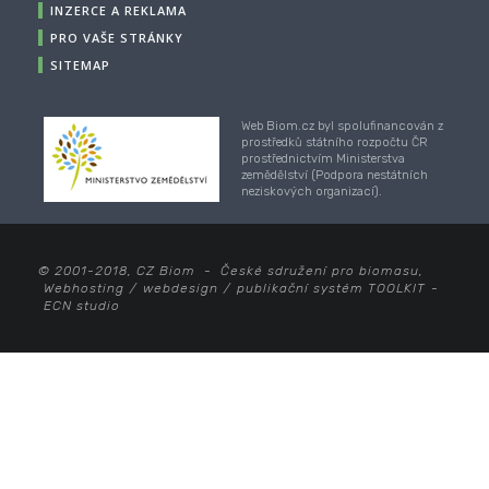
INZERCE A REKLAMA
PRO VAŠE STRÁNKY
SITEMAP
Web Biom.cz byl spolufinancován z
prostředků státního rozpočtu ČR
prostřednictvím Ministerstva
zemědělství (Podpora nestátních
neziskových organizací).
© 2001-2018, CZ Biom - České sdružení pro biomasu,
Webhosting
/
webdesign
/
publikační systém TOOLKIT
-
ECN studio