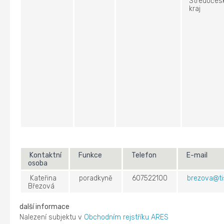
Středočes
kraj
Kontaktní
Funkce
Telefon
E-mail
osoba
Kateřina
poradkyně
607522100
brezova@tis
Březová
další informace
Nalezení subjektu v
Obchodním rejstříku ARES