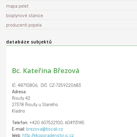
mapa pelet
bioplynové stanice
producenti popela
databáze subjektů
Bc. Kateřina Březová
IČ: 48710806, DIČ: CZ-7259220683
Adresa
Řisuty 42
27378 Řisuty u Slaného
Kladno
Telefon:
+420 607522100, 604113145
E‑mail:
brezova@tiscali.cz
Web:
http://ekoporadenstvi.ic.cz