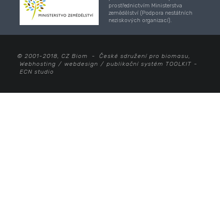
prostřednictvím Ministerstva
zemědělství (Podpora nestátních
neziskových organizací).
© 2001-2018, CZ Biom - České sdružení pro biomasu,
Webhosting
/
webdesign
/
publikační systém TOOLKIT
-
ECN studio