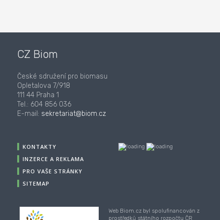
CZ Biom
České sdružení pro biomasu
Opletalova 7/918
111 44 Praha 1
Tel.: 604 856 036
E-mail:
sekretariat@biom.cz
KONTAKTY
INZERCE A REKLAMA
PRO VAŠE STRÁNKY
SITEMAP
Web Biom.cz byl spolufinancován z
prostředků státního rozpočtu ČR