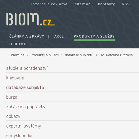
inzerce a reklama
sitemap
kontakty
RSS
ČLÁNKY A ZPRÁVY
|
AKCE
|
PRODUKTY A SLUŽBY
|
O BIOMU
|
biom.cz
›
Produkty a služby
›
databáze subjektů
›
Bc. Kateřina Březová
studie a poradenství
knihovna
databáze subjektů
burza
zakázky a poptávky
odkazy
expertní systémy
encyklopedie