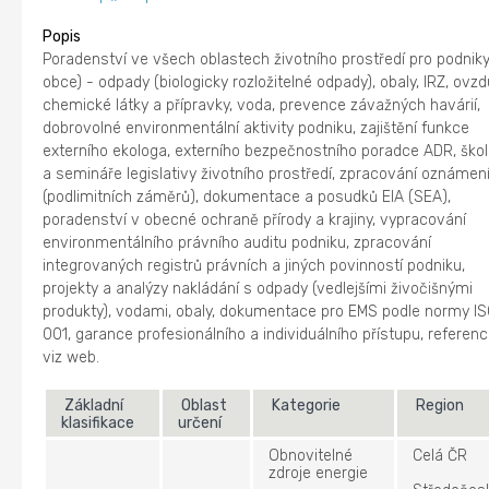
Popis
Poradenství ve všech oblastech životního prostředí pro podniky
obce) - odpady (biologicky rozložitelné odpady), obaly, IRZ, ovzd
chemické látky a přípravky, voda, prevence závažných havárií,
dobrovolné environmentální aktivity podniku, zajištění funkce
externího ekologa, externího bezpečnostního poradce ADR, škol
a semináře legislativy životního prostředí, zpracování oznámen
(podlimitních záměrů), dokumentace a posudků EIA (SEA),
poradenství v obecné ochraně přírody a krajiny, vypracování
environmentálního právního auditu podniku, zpracování
integrovaných registrů právních a jiných povinností podniku,
projekty a analýzy nakládání s odpady (vedlejšími živočišnými
produkty), vodami, obaly, dokumentace pro EMS podle normy IS
001, garance profesionálního a individuálního přístupu, referen
viz web.
Základní
Oblast
Kategorie
Region
klasifikace
určení
Obnovitelné
Celá ČR
zdroje energie