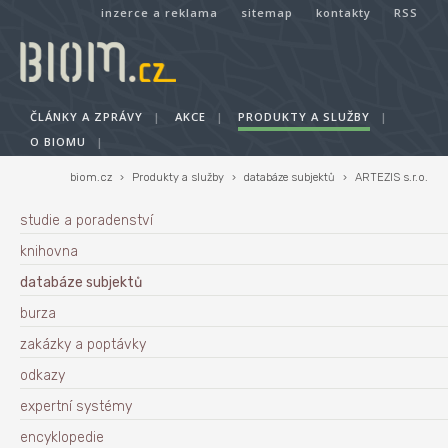
inzerce a reklama
sitemap
kontakty
RSS
ČLÁNKY A ZPRÁVY
|
AKCE
|
PRODUKTY A SLUŽBY
|
O BIOMU
|
biom.cz
›
Produkty a služby
›
databáze subjektů
›
ARTEZIS s.r.o.
studie a poradenství
knihovna
databáze subjektů
burza
zakázky a poptávky
odkazy
expertní systémy
encyklopedie