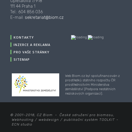
Opletalova 7/918
111 44 Praha 1
Tel.: 604 856 036
E-mail:
sekretariat@biom.cz
KONTAKTY
INZERCE A REKLAMA
PRO VAŠE STRÁNKY
SITEMAP
Web Biom.cz byl spolufinancován z
prostředků státního rozpočtu ČR
prostřednictvím Ministerstva
zemědělství (Podpora nestátních
neziskových organizací).
© 2001-2018, CZ Biom - České sdružení pro biomasu,
Webhosting
/
webdesign
/
publikační systém TOOLKIT
-
ECN studio