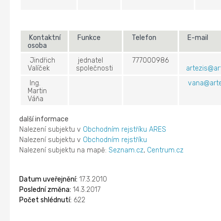
Kontaktní
Funkce
Telefon
E-mail
osoba
Jindřich
jednatel
777000986
Valíček
společnosti
artezis@ar
Ing.
vana@arte
Martin
Váňa
další informace
Nalezení subjektu v
Obchodním rejstříku ARES
Nalezení subjektu v
Obchodním rejstříku
Nalezení subjektu na mapě:
Seznam.cz
,
Centrum.cz
Datum uveřejnění:
17.3.2010
Poslední změna:
14.3.2017
Počet shlédnutí:
622