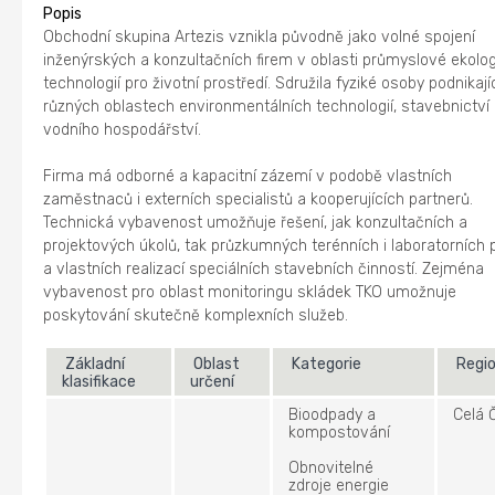
Popis
Obchodní skupina Artezis vznikla původně jako volné spojení
inženýrských a konzultačních firem v oblasti průmyslové ekolog
technologií pro životní prostředí. Sdružila fyziké osoby podnikají
různých oblastech environmentálních technologií, stavebnictví
vodního hospodářství.
Firma má odborné a kapacitní zázemí v podobě vlastních
zaměstnaců i externích specialistů a kooperujících partnerů.
Technická vybavenost umožňuje řešení, jak konzultačních a
projektových úkolů, tak průzkumných terénních i laboratorních 
a vlastních realizací speciálních stavebních činností. Zejména
vybavenost pro oblast monitoringu skládek TKO umožnuje
poskytování skutečně komplexních služeb.
Základní
Oblast
Kategorie
Regi
klasifikace
určení
Bioodpady a
Celá 
kompostování
Obnovitelné
zdroje energie