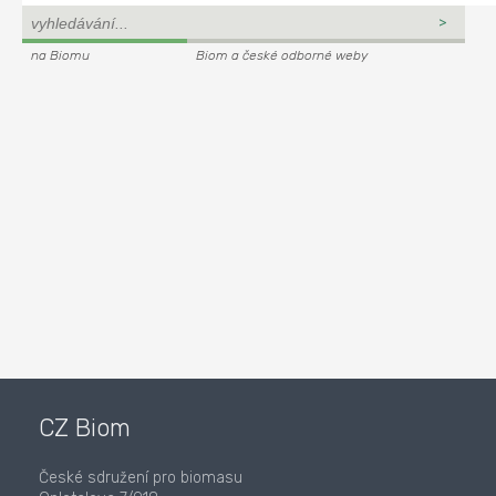
na Biomu
Biom a české odborné weby
CZ Biom
České sdružení pro biomasu