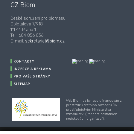
CZ Biom
České sdružení pro biomasu
Opletalova 7/918
111 44 Praha 1
Tel.: 604 856 036
E-mail:
sekretariat@biom.cz
KONTAKTY
INZERCE A REKLAMA
PRO VAŠE STRÁNKY
SITEMAP
Web Biom.cz byl spolufinancován z
prostředků státního rozpočtu ČR
prostřednictvím Ministerstva
zemědělství (Podpora nestátních
neziskových organizací).