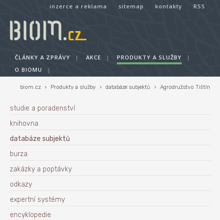
inzerce a reklama
sitemap
kontakty
RSS
ČLÁNKY A ZPRÁVY
|
AKCE
|
PRODUKTY A SLUŽBY
|
O BIOMU
|
biom.cz
›
Produkty a služby
›
databáze subjektů
›
Agrodružstvo Tištín
studie a poradenství
knihovna
databáze subjektů
burza
zakázky a poptávky
odkazy
expertní systémy
encyklopedie