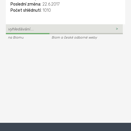
Poslední změna:
22.6.2017
Počet shlédnutí:
1010
na Biomu
Biom a české odborné weby