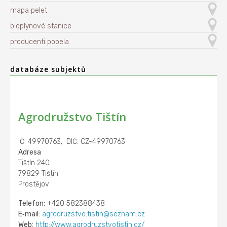
mapa pelet
bioplynové stanice
producenti popela
databáze subjektů
Agrodružstvo Tištín
IČ: 49970763, DIČ: CZ-49970763
Adresa
Tištín 240
79829 Tištín
Prostějov
Telefon:
+420 582388438
E‑mail:
agrodruzstvo.tistin@seznam.cz
Web:
http://www.agrodruzstvotistin.cz/