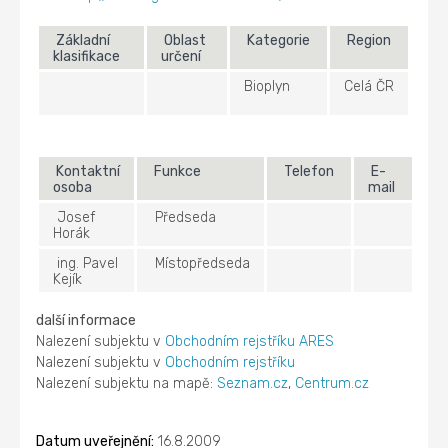
Základní
Oblast
Kategorie
Region
klasifikace
určení
Bioplyn
Celá ČR
Kontaktní
Funkce
Telefon
E-
osoba
mail
Josef
Předseda
Horák
ing. Pavel
Místopředseda
Kejík
další informace
Nalezení subjektu v
Obchodním rejstříku ARES
Nalezení subjektu v
Obchodním rejstříku
Nalezení subjektu na mapě:
Seznam.cz
,
Centrum.cz
Datum uveřejnění:
16.8.2009