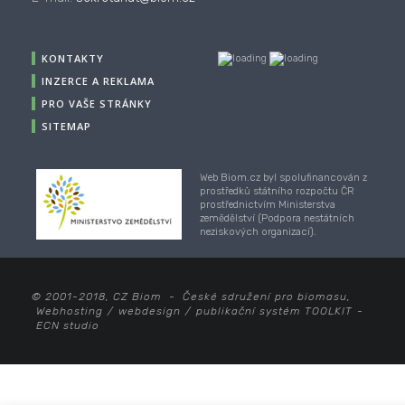
KONTAKTY
INZERCE A REKLAMA
PRO VAŠE STRÁNKY
SITEMAP
Web Biom.cz byl spolufinancován z
prostředků státního rozpočtu ČR
prostřednictvím Ministerstva
zemědělství (Podpora nestátních
neziskových organizací).
© 2001-2018, CZ Biom - České sdružení pro biomasu,
Webhosting
/
webdesign
/
publikační systém TOOLKIT
-
ECN studio