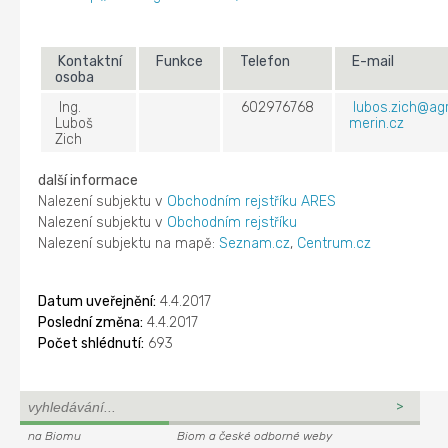
Kontaktní
Funkce
Telefon
E-mail
osoba
Ing.
602976768
lubos.zich@ag
Luboš
merin.cz
Zich
další informace
Nalezení subjektu v
Obchodním rejstříku ARES
Nalezení subjektu v
Obchodním rejstříku
Nalezení subjektu na mapě:
Seznam.cz
,
Centrum.cz
Datum uveřejnění:
4.4.2017
Poslední změna:
4.4.2017
Počet shlédnutí:
693
na Biomu
Biom a české odborné weby