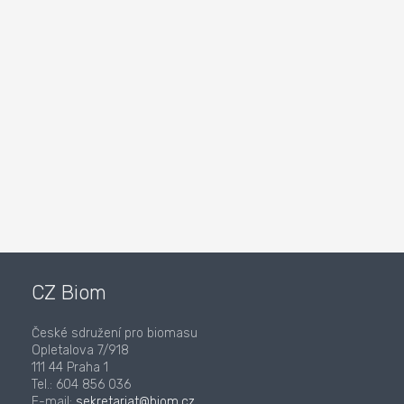
CZ Biom
České sdružení pro biomasu
Opletalova 7/918
111 44 Praha 1
Tel.: 604 856 036
E-mail:
sekretariat@biom.cz