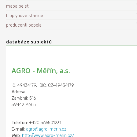
mapa pelet
bioplynové stanice
producenti popela
databáze subjektů
AGRO - Měřín, a.s.
IČ: 49434179, DIČ: CZ-49434179
Adresa
Zarybník 516
59442 Měřín
Telefon:
+420 566501231
E‑mail:
agro@agro-merin.cz
Web:
http://www.agro-merin.cz/