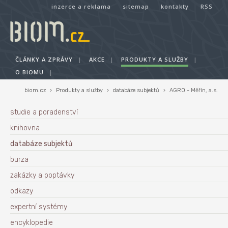
inzerce a reklama
sitemap
kontakty
RSS
ČLÁNKY A ZPRÁVY
|
AKCE
|
PRODUKTY A SLUŽBY
|
O BIOMU
|
biom.cz
›
Produkty a služby
›
databáze subjektů
›
AGRO - Měřín, a.s.
studie a poradenství
knihovna
databáze subjektů
burza
zakázky a poptávky
odkazy
expertní systémy
encyklopedie