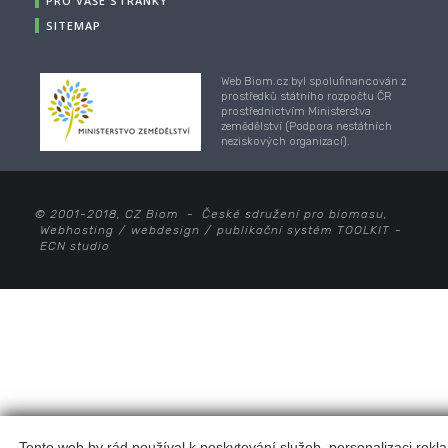
PRO VAŠE STRÁNKY
SITEMAP
Web Biom.cz byl spolufinancován z
prostředků státního rozpočtu ČR
prostřednictvím Ministerstva
zemědělství (Podpora nestátních
neziskových organizací).
© 2001-2018, CZ Biom - České sdružení pro biomasu,
Webhosting
/
webdesign
/
publikační systém TOOLKIT
-
ECN studio
Tento web by rád používal k poskytování služeb, personalizaci rekl