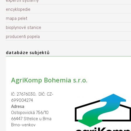
expertní systémy
encyklopedie
mapa pelet
bioplynové stanice
producenti popela
databáze subjektů
AgriKomp Bohemia s.r.o.
IČ: 27676030, DIČ: CZ-
699004274
Adresa
Ostopovická 756/10
66447 Střelice u Brna
Brno-venkov