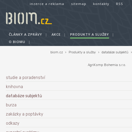
inzerce a reklama
sitemap
kontakty
RSS
ČLÁNKY A ZPRÁVY
|
AKCE
|
PRODUKTY A SLUŽBY
|
O BIOMU
|
biom.cz
›
Produkty a služby
›
databáze subjektů
›
AgriKomp Bohemia s.r.o.
studie a poradenství
knihovna
databáze subjektů
burza
zakázky a poptávky
odkazy