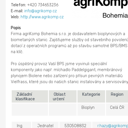
Telefon:
+420 734653236
E‑mail:
info@agrikomp.cz
Web:
http://www.agrikomp.cz
Popis
Firma agriKomp Bohemia s.r.o. je dodavatelem bioplynových a
biometaných stanic. Zajišťujeme služby od stavebního povolení
dotací z operačních programů až po stavbu samotné BPS/BMS
na klíč.
Pro úspěšný provoz Vaší BPS jsme vyvinuli speciální
komponenty jako např. míchadlo Paddelgigant, membránový
plynojem Biolene nebo zařízení pro přísun pevných materiálů
Vielfrass, které jsou do našich stanic instalovány a servisovány
Základní
Oblast
Kategorie
Region
klasifikace
určení
Bioplyn
Celá ČR
Ing.
Jednatel
530508832
r.hazy@agrikomp