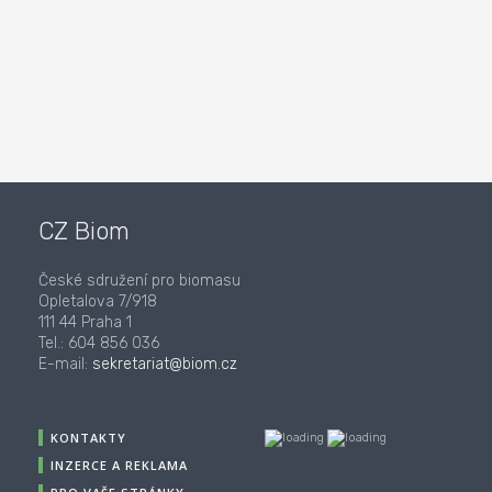
CZ Biom
České sdružení pro biomasu
Opletalova 7/918
111 44 Praha 1
Tel.: 604 856 036
E-mail:
sekretariat@biom.cz
KONTAKTY
INZERCE A REKLAMA