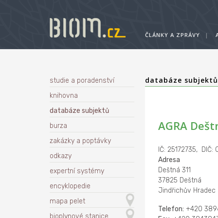
ČLÁNKY A ZPRÁVY
|
databáze subjekt
studie a poradenství
knihovna
databáze subjektů
AGRA Deštná
burza
zakázky a poptávky
IČ: 25172735, DIČ:
odkazy
Adresa
Deštná 311
expertní systémy
37825 Deštná
encyklopedie
Jindřichův Hradec
mapa pelet
Telefon:
+420 389
bioplynové stanice