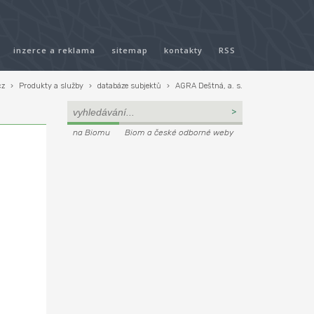
inzerce a reklama
sitemap
kontakty
RSS
cz
›
Produkty a služby
›
databáze subjektů
›
AGRA Deštná, a. s.
na Biomu
Biom a české odborné weby