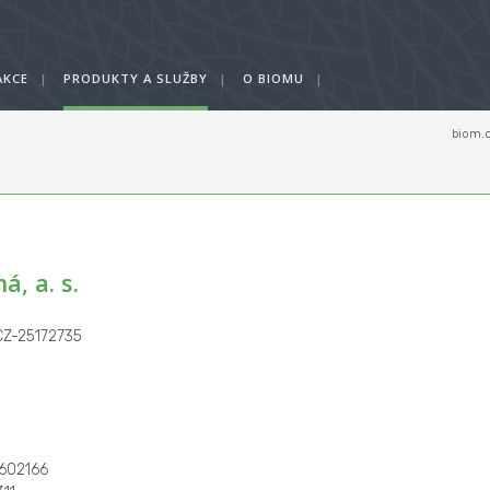
AKCE
|
PRODUKTY A SLUŽBY
|
O BIOMU
|
biom.
ů
, a. s.
 CZ-25172735
602166