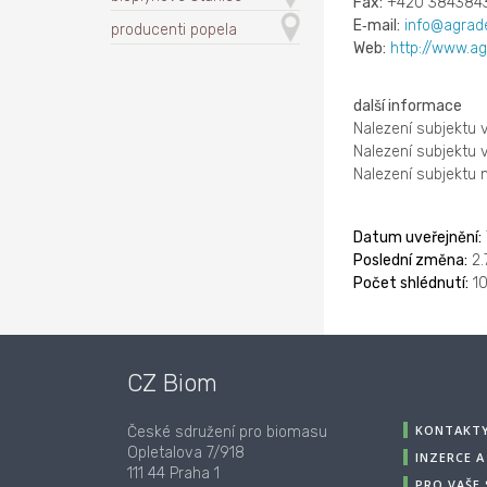
Fax:
+420 3843843
E‑mail:
info@agrad
producenti popela
Web:
http://www.ag
další informace
Nalezení subjektu 
Nalezení subjektu 
Nalezení subjektu
Datum uveřejnění:
Poslední změna:
2.
Počet shlédnutí:
10
CZ Biom
KONTAKT
České sdružení pro biomasu
Opletalova 7/918
INZERCE 
111 44 Praha 1
PRO VAŠE