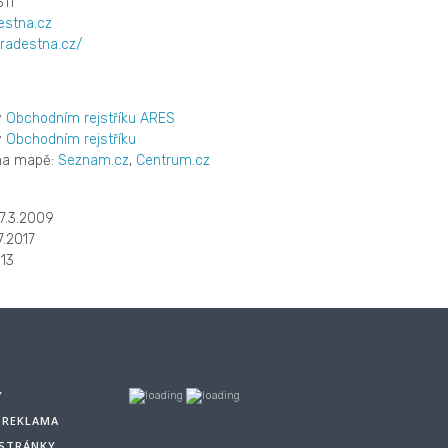
11
estna.cz
radestna.cz/
v
Obchodním rejstříku ARES
v
Obchodním rejstříku
 na mapě:
Seznam.cz
,
Centrum.cz
7.3.2009
7.2017
13
Y
A REKLAMA
 STRÁNKY