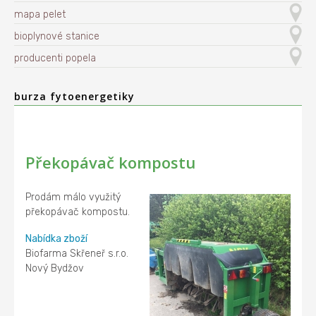
mapa pelet
bioplynové stanice
producenti popela
burza fytoenergetiky
Překopávač kompostu
Prodám málo využitý
překopávač kompostu.
Nabídka zboží
Biofarma Skřeneř s.r.o.
Nový Bydžov