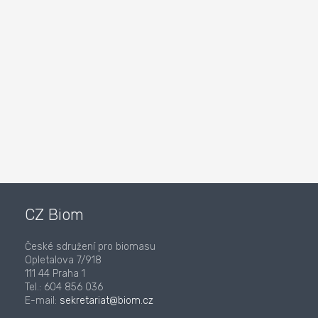
CZ Biom
České sdružení pro biomasu
Opletalova 7/918
111 44 Praha 1
Tel.: 604 856 036
E-mail:
sekretariat@biom.cz