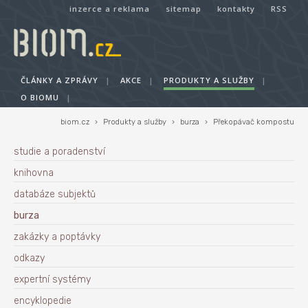
inzerce a reklama
sitemap
kontakty
RSS
ČLÁNKY A ZPRÁVY
|
AKCE
|
PRODUKTY A SLUŽBY
|
O BIOMU
|
biom.cz
›
Produkty a služby
›
burza
›
Překopávač kompostu
studie a poradenství
knihovna
databáze subjektů
burza
zakázky a poptávky
odkazy
expertní systémy
encyklopedie