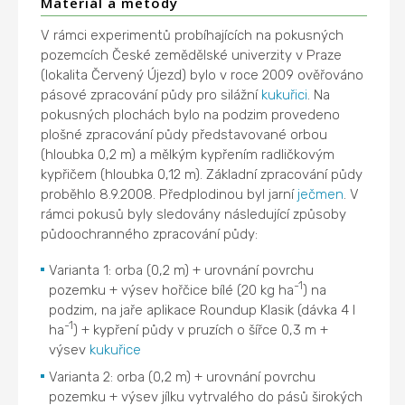
Materiál a metody
V rámci experimentů probíhajících na pokusných
pozemcích České zemědělské univerzity v Praze
(lokalita Červený Újezd) bylo v roce 2009 ověřováno
pásové zpracování půdy pro silážní
kukuřici
. Na
pokusných plochách bylo na podzim provedeno
plošné zpracování půdy představované orbou
(hloubka 0,2 m) a mělkým kypřením radličkovým
kypřičem (hloubka 0,12 m). Základní zpracování půdy
proběhlo 8.9.2008. Předplodinou byl jarní
ječmen
. V
rámci pokusů byly sledovány následující způsoby
půdoochranného zpracování půdy:
Varianta 1: orba (0,2 m) + urovnání povrchu
-1
pozemku + výsev hořčice bílé (20 kg ha
) na
podzim, na jaře aplikace Roundup Klasik (dávka 4 l
-1
ha
) + kypření půdy v pruzích o šířce 0,3 m +
výsev
kukuřice
Varianta 2: orba (0,2 m) + urovnání povrchu
pozemku + výsev jílku vytrvalého do pásů širokých