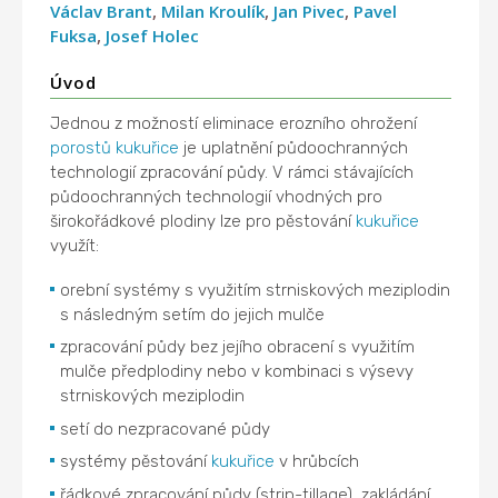
Václav Brant
,
Milan Kroulík
,
Jan Pivec
,
Pavel
Fuksa
,
Josef Holec
Úvod
Jednou z možností eliminace erozního ohrožení
porostů
kukuřice
je uplatnění půdoochranných
technologií zpracování půdy. V rámci stávajících
půdoochranných technologií vhodných pro
širokořádkové plodiny lze pro pěstování
kukuřice
využít:
orební systémy s využitím strniskových meziplodin
s následným setím do jejich mulče
zpracování půdy bez jejího obracení s využitím
mulče předplodiny nebo v kombinaci s výsevy
strniskových meziplodin
setí do nezpracované půdy
systémy pěstování
kukuřice
v hrůbcích
řádkové zpracování půdy (strip-tillage), zakládání