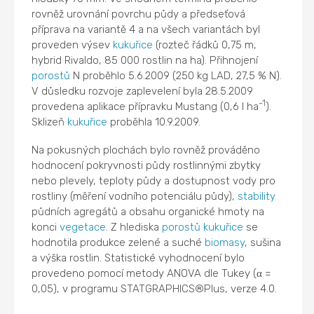
rovněž urovnání povrchu půdy a předseťová
příprava na variantě 4 a na všech variantách byl
proveden výsev
kukuřice
(rozteč řádků 0,75 m,
hybrid Rivaldo, 85 000 rostlin na ha). Přihnojení
porostů
N proběhlo 5.6.2009 (250 kg LAD, 27,5 % N).
V důsledku rozvoje zaplevelení byla 28.5.2009
-1
provedena aplikace přípravku Mustang (0,6 l ha
).
Sklizeň
kukuřice
proběhla 10.9.2009.
Na pokusných plochách bylo rovněž prováděno
hodnocení pokryvnosti půdy rostlinnými zbytky
nebo plevely, teploty půdy a dostupnost vody pro
rostliny (měření vodního potenciálu půdy),
stability
půdních agregátů a obsahu organické hmoty na
konci
vegetace
. Z hlediska
porostů
kukuřice
se
hodnotila produkce zelené a suché
biomasy
, sušina
a výška rostlin. Statistické vyhodnocení bylo
provedeno pomocí metody ANOVA dle Tukey (
=
α
0,05), v programu STATGRAPHICS®Plus, verze 4.0.