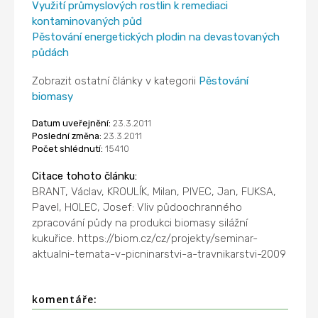
Využití průmyslových rostlin k remediaci
kontaminovaných půd
Pěstování energetických plodin na devastovaných
půdách
Zobrazit ostatní články v kategorii
Pěstování
biomasy
Datum uveřejnění:
23.3.2011
Poslední změna:
23.3.2011
Počet shlédnutí:
15410
Citace tohoto článku:
BRANT, Václav, KROULÍK, Milan, PIVEC, Jan, FUKSA,
Pavel, HOLEC, Josef: Vliv půdoochranného
zpracování půdy na produkci biomasy silážní
kukuřice. https://biom.cz/cz/projekty/seminar-
aktualni-temata-v-picninarstvi-a-travnikarstvi-2009
komentáře: