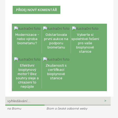
Modernizace -
Odstartovala
Vyberte si
nebo výroba
první aukce na
spolehlivé řešení
biometanu?
podporu
pro vaše
biometanu
bioplynové
stanice
Efektivní
Zkušenosti s
bioplynový
certifikací
motor? Bez
bioplynové
souhry oleje a
stanice
chlazení to
nepůjde
na Biomu
Biom a české odborné weby