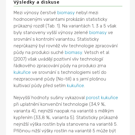
Výsledky a diskuse
Mezi výnosy čerstvé
biomasy
nebyl mezi
hodnocenými variantami prokázán statisticky
průkazný rozdíl (Tab. 1). Na variantách 1, 3 a 5 však
byly stanoveny vyšší výnosy zelené
biomasy
ve
srovnání s kontrolní variantou. Statisticky
neprůkazný byl rovněž vliv technologie zpracování
půdy na produkci suché
biomasy
. Vetsch et al.
(2007) však uvádějí pozitivní vliv technologií
řádkového zpracování půdy na produkci zrna
kukuřice
ve srovnání s technologiemi setí do
nezpracované půdy (No-till) a s jarní plošnou
kultivací půdy před setím
kukuřice
.
Nejvyšší hodnoty sušiny vykazoval
porost
kukuřice
při uplatnění konvenční technologie (34,9 %,
varianta 4), nejnižší naopak na variantě s mělkým
kypřením (33,8 %, varianta 5). Statisticky průkazně
nejnižší výška rostlin byla stanovena na variantě 5.
Příčinou nižší výšky rostlin na variantě 5 může být