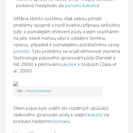
podsevů meziplodin do
porostů
kukuřice
Většina těchto systému však sebou přináší
problémy spojené s horší kvalitou přípravy seťového
lože, s pomalejším ohřevem půdy a jejím osycháním
na jaře, které mohou vést k oddálení termínu
výsevu, případně k pomalejšímu počátečnímu vývoji
porostů
. Tyto problémy se snaží eliminovat zejména
technologie pásového zpracování půdy (Randall a
Hill, 2000) a pěstování
kukuřice
v hrůbcích (Jasa et
al., 2000).
Obr. :
Porost
kukuřice
Cílem práce bylo ověřit vliv rozdílných způsobů
řádkového zpracování půdy k silážní
kukuřici
na
produkci nadzemní
biomasy
.