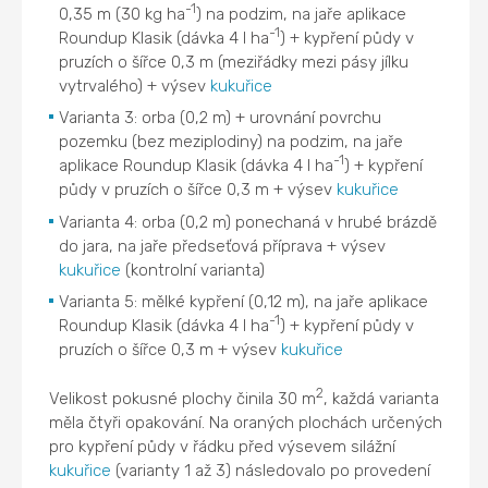
-1
0,35 m (30 kg ha
) na podzim, na jaře aplikace
-1
Roundup Klasik (dávka 4 l ha
) + kypření půdy v
pruzích o šířce 0,3 m (meziřádky mezi pásy jílku
vytrvalého) + výsev
kukuřice
Varianta 3: orba (0,2 m) + urovnání povrchu
pozemku (bez meziplodiny) na podzim, na jaře
-1
aplikace Roundup Klasik (dávka 4 l ha
) + kypření
půdy v pruzích o šířce 0,3 m + výsev
kukuřice
Varianta 4: orba (0,2 m) ponechaná v hrubé brázdě
do jara, na jaře předseťová příprava + výsev
kukuřice
(kontrolní varianta)
Varianta 5: mělké kypření (0,12 m), na jaře aplikace
-1
Roundup Klasik (dávka 4 l ha
) + kypření půdy v
pruzích o šířce 0,3 m + výsev
kukuřice
2
Velikost pokusné plochy činila 30 m
, každá varianta
měla čtyři opakování. Na oraných plochách určených
pro kypření půdy v řádku před výsevem silážní
kukuřice
(varianty 1 až 3) následovalo po provedení