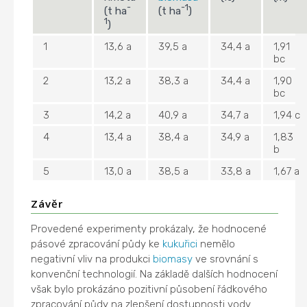
-
-1
(t ha
(t ha
)
1
)
1
13,6 a
39,5 a
34,4 a
1,91
bc
2
13,2 a
38,3 a
34,4 a
1,90
bc
3
14,2 a
40,9 a
34,7 a
1,94 c
4
13,4 a
38,4 a
34,9 a
1,83
b
5
13,0 a
38,5 a
33,8 a
1,67 a
Závěr
Provedené experimenty prokázaly, že hodnocené
pásové zpracování půdy ke
kukuřici
nemělo
negativní vliv na produkci
biomasy
ve srovnání s
konvenční technologií. Na základě dalších hodnocení
však bylo prokázáno pozitivní působení řádkového
zpracování půdy na zlepšení dostupnosti vody