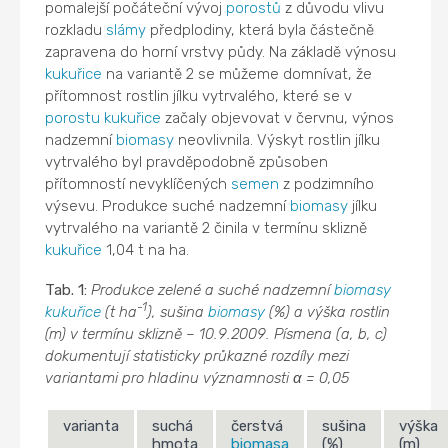
pomalejší počáteční vývoj
porostů
z důvodu vlivu
rozkladu
slámy
předplodiny, která byla částečně
zapravena do horní vrstvy půdy. Na základě výnosu
kukuřice
na variantě 2 se můžeme domnívat, že
přítomnost rostlin jílku vytrvalého, které se v
porostu
kukuřice
začaly objevovat v červnu, výnos
nadzemní
biomasy
neovlivnila. Výskyt rostlin jílku
vytrvalého byl pravděpodobně způsoben
přítomností nevyklíčených
semen
z podzimního
výsevu. Produkce suché nadzemní
biomasy
jílku
vytrvalého na variantě 2 činila v termínu sklizně
kukuřice
1,04 t na ha.
Tab. 1:
Produkce zelené a suché nadzemní
biomasy
-1
kukuřice
(t ha
), sušina
biomasy
(%) a výška rostlin
(m) v termínu sklizně – 10.9.2009. Písmena (a, b, c)
dokumentují statisticky průkazné rozdíly mezi
variantami pro hladinu významnosti α = 0,05
varianta
suchá
čerstvá
sušina
výška
hmota
biomasa
(%)
(m)