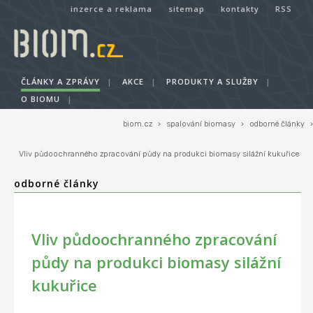
inzerce a reklama
sitemap
kontakty
RSS
ČLÁNKY A ZPRÁVY
|
AKCE
|
PRODUKTY A SLUŽBY
|
O BIOMU
|
biom.cz
›
spalování biomasy
›
odborné články
›
Vliv půdoochranného zpracování půdy na produkci biomasy silážní kukuřice
odborné články
Vliv půdoochranného zpracování
půdy na produkci biomasy silážní
kukuřice