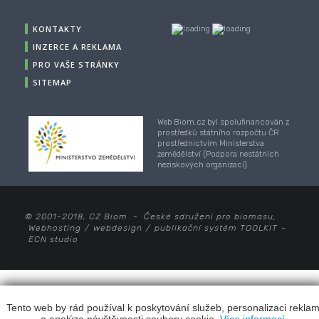
KONTAKTY
INZERCE A REKLAMA
PRO VAŠE STRÁNKY
SITEMAP
Web Biom.cz byl spolufinancován z
prostředků státního rozpočtu ČR
prostřednictvím Ministerstva
zemědělství (Podpora nestátních
neziskových organizací).
© 2001-2018, CZ Biom - České sdružení pro biomasu,
Webhosting
/
webdesign
/
publikační systém TOOLKIT
-
ECN studio
Tento web by rád používal k poskytování služeb, personalizaci rekla