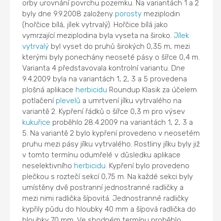
orby urovnání povrchu pozemku. Na variantách 1 a 2
byly dne 9.9.2008 založeny
porosty
meziplodin
(hořčice bílá, jílek vytrvalý). Hořčice bílá jako
vymrzající meziplodina byla vyseta na široko.
Jílek
vytrvalý
byl vyset do pruhů širokých 0,35 m, mezi
kterými byly ponechány neoseté pásy o šířce 0,4 m.
Varianta 4 představovala kontrolní variantu. Dne
9.4.2009 byla na variantách 1, 2, 3 a 5 provedena
plošná aplikace
herbicidu
Roundup Klasik za účelem
potlačení
plevelů
a umrtvení jílku vytrvalého na
variantě 2. Kypření řádků o šířce 0,3 m pro výsev
kukuřice
proběhlo 28.4.2009 na variantách 1, 2, 3 a
5. Na variantě 2 bylo kypření provedeno v neosetém
pruhu mezi pásy jílku vytrvalého. Rostliny jílku byly již
v tomto termínu odumřelé v důsledku aplikace
neselektivního
herbicidu
. Kypření bylo provedeno
plečkou s roztečí sekcí 0,75 m. Na každé sekci byly
umístěny dvě postranní jednostranné radličky a
mezi nimi radlička šípovitá. Jednostranné radličky
kypřily půdu do hloubky 40 mm a šípová radlička do
hloubky 70 mm. Ve shodném termínu proběhlo