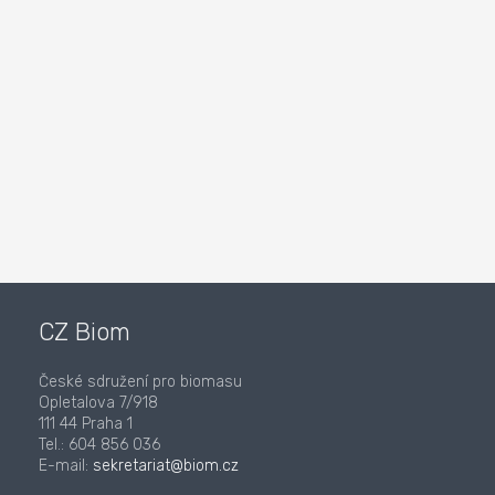
CZ Biom
České sdružení pro biomasu
Opletalova 7/918
111 44 Praha 1
Tel.: 604 856 036
E-mail:
sekretariat@biom.cz