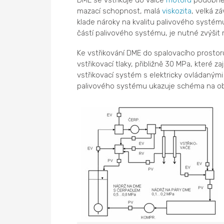
DME se vstřikuje do válce
motoru
podobně j
mazací schopnost, malá
viskozita
, velká z
klade nároky na kvalitu palivového systém
částí palivového systému, je nutné zvýši
Ke vstřikování DME do spalovacího prostoru
vstřikovací tlaky, přibližně 30 MPa, které z
vstřikovací systém s elektricky ovládanými
palivového systému ukazuje schéma na obr