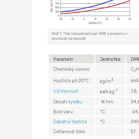
Graf 1: Tlak nasycených par DME a propanu v
závislosti na teplotě
Parametr
Jednotka
DM
Chemický vzorec
C
H
2
3
Hustota při 20°C
665
kg/m
-1
Výhřevnost
7,8
kWh.kg
Obsah
kyslíku
% hm.
34,
Bod varu
°C
-24
Zápalná teplota
°C
240
Cetanové číslo
57