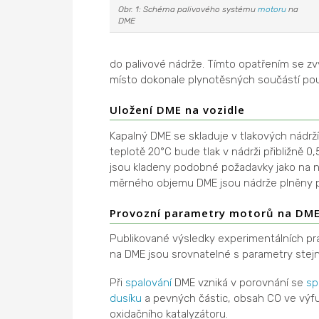
Obr. 1: Schéma palivového systému
motoru
na
DME
do palivové nádrže. Tímto opatřením se z
místo dokonale plynotěsných součástí pou
Uložení DME na vozidle
Kapalný DME se skladuje v tlakových nádržích
teplotě 20°C bude tlak v nádrži přibližně 
jsou kladeny podobné požadavky jako na n
měrného objemu DME jsou nádrže plněny 
Provozní parametry motorů na DM
Publikované výsledky experimentálních pr
na DME jsou srovnatelné s parametry ste
Při
spalování
DME vzniká v porovnání se
sp
dusíku
a pevných částic, obsah CO ve výfu
oxidačního katalyzátoru.