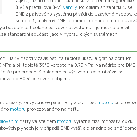
zajišťují až do určitého tlaku příslušné elektromagnetické
(EV) a přetlakové (PV)
ventily
. Po dalším snížení tlaku se
DME z palivového systému přivádí do uzavřené nádoby, k
se odpaří, a plynný DME je pomocí kompresoru dopravov
výší bezpečnost celého palivového systému a je možno použít
ze standardní součásti jako v hydraulických systémech.
. Tlak v nádrži v závislosti na teplotě ukazuje graf na obr.1. Při
0,5 MPa a při teplotě 35°C vzroste na 0,75 MPa. Na nádrže pro DME
ádrže pro propan. S ohledem na výraznou teplotní závislost
pouze do 80 % celkového objemu.
E
ací ukázaly, že výkonové parametry a účinnost
motoru
při provoz
jného
motoru
provozovaného na naftu.
alováním
nafty ve stejném
motoru
výrazně nižší množství oxidů
kových plynech je v případě DME vyšší, ale snadno se sníží pomo