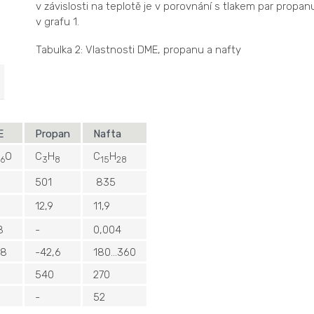
v závislosti na teplotě je v porovnání s tlakem par propan
v grafu 1.
Tabulka 2: Vlastnosti DME, propanu a nafty
E
Propan
Nafta
O
C
H
C
H
6
3
8
15
28
501
835
12,9
11,9
8
-
0,004
,8
-42,6
180…360
540
270
-
52