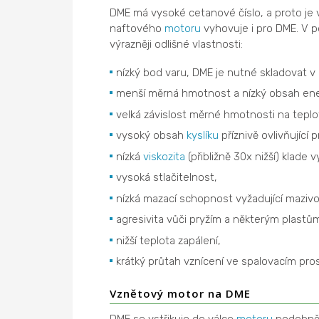
DME má vysoké cetanové číslo, a proto je 
naftového
motoru
vyhovuje i pro DME. V 
výrazněji odlišné vlastnosti:
nízký bod varu, DME je nutné skladovat v
menší měrná hmotnost a nízký obsah ene
velká závislost měrné hmotnosti na teplo
vysoký obsah
kyslíku
příznivě ovlivňující
nízká
viskozita
(přibližně 30x nižší) klade
vysoká stlačitelnost,
nízká mazací schopnost vyžadující mazivo
agresivita vůči pryžím a některým plastů
nižší teplota zapálení,
krátký průtah vznícení ve spalovacím pro
Vznětový motor na DME