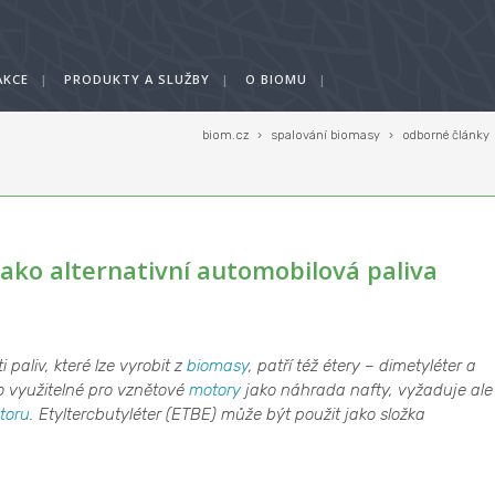
AKCE
|
PRODUKTY A SLUŽBY
|
O BIOMU
|
biom.cz
›
spalování biomasy
›
odborné články
jako alternativní automobilová paliva
paliv, které lze vyrobit z
biomasy
, patří též étery – dimetyléter a
vo využitelné pro vznětové
motory
jako náhrada nafty, vyžaduje ale
toru
. Etyltercbutyléter (ETBE) může být použit jako složka