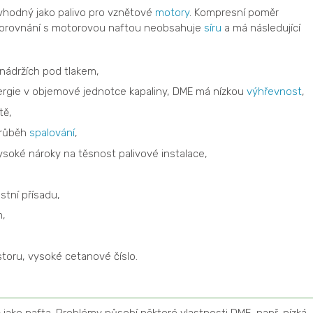
vhodný jako palivo pro vznětové
motory
. Kompresní poměr
porovnání s motorovou naftou neobsahuje
síru
a má následující
 nádržích pod tlakem,
rgie v objemové jednotce kapaliny, DME má nízkou
výhřevnost
,
tě,
 průběh
spalování
,
 vysoké nároky na těsnost palivové instalace,
stní přísadu,
m,
storu, vysoké cetanové číslo.