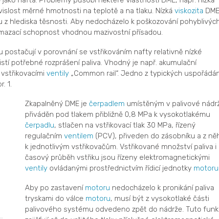
ako nafta. Problémy působí některé vlastnosti DME, např. nízká
ávislost měrné hmotnosti na teplotě a na tlaku. Nízká
viskozita
DM
u z hlediska těsnosti. Aby nedocházelo k poškozování pohyblivýc
t mazací schopnost vhodnou mazivostní přísadou.
 postačují v porovnání se vstřikováním nafty relativně nízké
ajistí potřebné rozprášení paliva. Vhodný je např. akumulační
 vstřikovacími
ventily
„Common rail“. Jedno z typických uspořádán
. 1.
Zkapalněný DME je
čerpadlem
umístěným v palivové nádrž
přiváděn pod tlakem přibližně 0,8 MPa k vysokotlakému
čerpadlu
, stlačen na vstřikovací tlak 30 MPa, řízený
regulačním
ventilem
(PCV), přiveden do zásobníku a z ně
k jednotlivým vstřikovačům. Vstřikované množství paliva i
časový průběh vstřiku jsou řízeny elektromagnetickými
ventily
ovládanými prostřednictvím řídicí jednotky
motoru
Aby po zastavení
motoru
nedocházelo k pronikání paliva
tryskami do válce
motoru
, musí být z vysokotlaké části
palivového systému odvedeno zpět do nádrže. Tuto funk