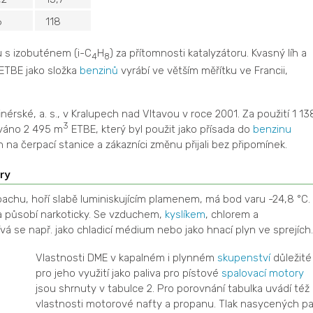
6
118
u s izobuténem (i-C
H
) za přítomnosti katalyzátoru. Kvasný líh a
4
8
 ETBE jako složka
benzinů
vyrábí ve větším měřítku ve Francii,
érské, a. s., v Kralupech nad Vltavou v roce 2001. Za použití 1 13
3
ováno 2 495 m
ETBE, který byl použit jako přísada do
benzinu
 na čerpací stanice a zákazníci změnu přijali bez připomínek.
ry
chu, hoří slabě luminiskujícím plamenem, má bod varu -24,8 °C.
 a působí narkoticky. Se vzduchem,
kyslíkem
, chlorem a
 se např. jako chladicí médium nebo jako hnací plyn ve sprejích.
Vlastnosti DME v kapalném i plynném
skupenství
důležité
pro jeho využití jako paliva pro pístové
spalovací motory
jsou shrnuty v tabulce 2. Pro porovnání tabulka uvádí též
vlastnosti motorové nafty a propanu. Tlak nasycených pa