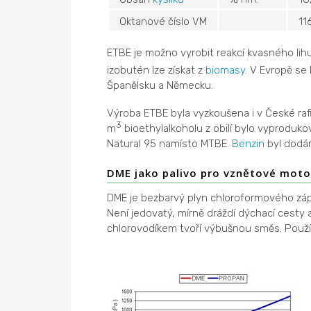
Oktanové číslo VM
11
ETBE je možno vyrobit reakcí kvasného lih
izobutén lze získat z
biomasy
. V Evropě se
Španělsku a Německu.
Výroba ETBE byla vyzkoušena i v České rafin
3
m
bioethylalkoholu z obilí bylo vyproduk
Natural 95 namísto MTBE.
Benzin
byl dodán
DME jako palivo pro vznětové moto
DME je bezbarvý plyn chloroformového zápa
Není jedovatý, mírně dráždí dýchací cesty
chlorovodíkem tvoří výbušnou směs. Používá