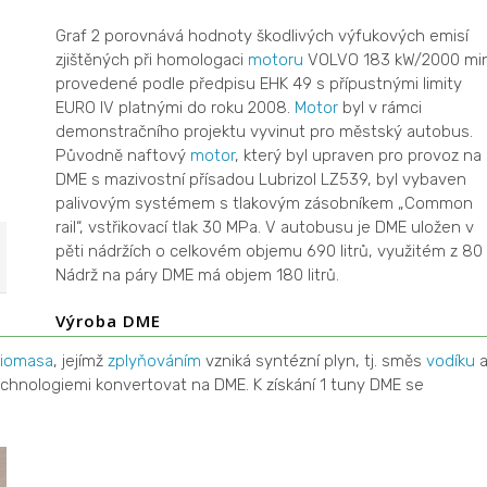
Graf 2 porovnává hodnoty škodlivých výfukových emisí
zjištěných při homologaci
motoru
VOLVO 183 kW/2000 mi
provedené podle předpisu EHK 49 s přípustnými limity
EURO IV platnými do roku 2008.
Motor
byl v rámci
demonstračního projektu vyvinut pro městský autobus.
Původně naftový
motor
, který byl upraven pro provoz na
DME s mazivostní přísadou Lubrizol LZ539, byl vybaven
palivovým systémem s tlakovým zásobníkem „Common
rail“, vstřikovací tlak 30 MPa. V autobusu je DME uložen v
pěti nádržích o celkovém objemu 690 litrů, využitém z 80
Nádrž na páry DME má objem 180 litrů.
Výroba DME
iomasa
, jejímž
zplyňováním
vzniká syntézní plyn, tj. směs
vodíku
technologiemi konvertovat na DME. K získání 1 tuny DME se