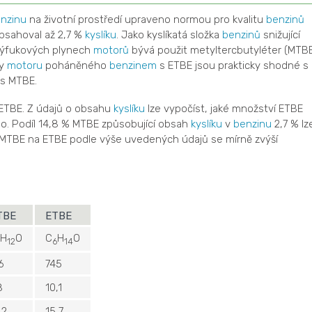
nzinu
na životní prostředí upraveno normou pro kvalitu
benzinů
sahoval až 2,7 %
kyslíku
. Jako kyslíkatá složka
benzinů
snižující
výfukových plynech
motorů
bývá použit metyltercbutyléter (MTBE
ry
motoru
poháněného
benzinem
s ETBE jsou prakticky shodné s
s MTBE.
a ETBE. Z údajů o obsahu
kyslíku
lze vypočíst, jaké množství ETBE
o. Podíl 14,8 % MTBE způsobující obsah
kyslíku
v
benzinu
2,7 % lz
z MTBE na ETBE podle výše uvedených údajů se mírně zvýší
TBE
ETBE
H
O
C
H
O
12
6
14
6
745
8
10,1
,2
15,7