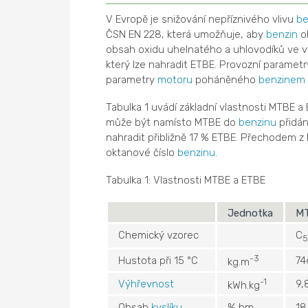
V Evropě je snižování nepříznivého vlivu
be
ČSN EN 228, která umožňuje, aby
benzin
ob
obsah oxidu uhelnatého a uhlovodíků ve 
který lze nahradit ETBE. Provozní paramet
parametry
motoru
poháněného
benzinem
Tabulka 1 uvádí základní vlastnosti MTBE 
může být namísto MTBE do
benzinu
přidán
nahradit přibližně 17 % ETBE. Přechodem 
oktanové číslo
benzinu
.
Tabulka 1: Vlastnosti MTBE a ETBE
Jednotka
M
Chemický vzorec
C
5
-3
Hustota při 15 °C
74
kg.m
-1
Výhřevnost
9,
kWh.kg
Obsah
kyslíku
% hm.
18