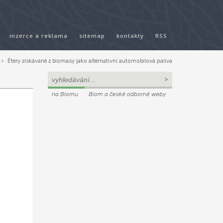
inzerce a reklama
sitemap
kontakty
RSS
›
Étery získávané z biomasy jako alternativní automobilová paliva
na Biomu
Biom a české odborné weby