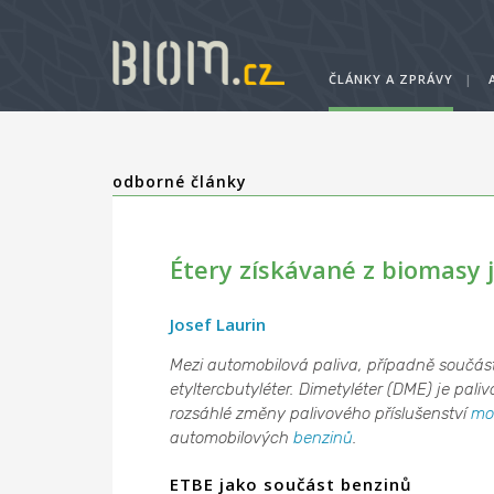
ČLÁNKY A ZPRÁVY
|
odborné články
Étery získávané z biomasy 
Josef Laurin
Mezi automobilová paliva, případně součásti 
etyltercbutyléter. Dimetyléter (DME) je pali
rozsáhlé změny palivového příslušenství
mo
automobilových
benzinů
.
ETBE jako součást benzinů