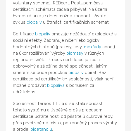
voluntary scheme), REDcert. Postupem času
certifikační schémata začala přibývat. Na území
Evropské unie je dnes možné zhodnotit životní
cyklus
biopaliv
u čtrnácti certifikačních schémat.
Certifikace
biopaliv
omezuje nežádoucí ekologické a
sociální efekty. Zabraňuje ničení ekologicky
hodnotných biotopů (pralesy, lesy,
mokřady
apod.)
na úkor rozšiřování výroby
biomasy
v různých
regionech světa. Proces certifikace je zcela
dobrovolný a záleží na dané společnosti, jakým
směrem se bude produkce
biopaliv
ubírat. Bez
certifikace od certifikačních společností, však není
možné prodávat
biopaliva
s bonusem za
udržitelnost.
Společnost Tereos TTD a.s. se stala součástí
tohoto systému a úspěšně prošla procesem
certifikace udržitelnosti od pěstitelů cukrové řepy,
přes první sběrné místo, po konečný proces výroby
a prodej
bioetanolu
.