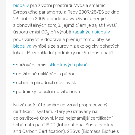
biopaliv
pro životní prostředí. Vydala směrnici
Evropského parlamentu a Rady 2009/28/ES ze dne
23. dubna 2009 o podpoře využívání energie
z obnovitelných zdrojů, jejímž cílem je zajistit vyšší
úsporu emisí CO
při výrobě
kapalných biopaliv
2
používaných v dopravě a předejít tomu, aby se
biopaliva
vyráběla ze surovin z ekologicky bohatých
lokalit. Mezi základní podmínky udržitelnosti patří:
snižování emisí
skleníkových plynů
,
udržitelné nakládání s půdou,
ochrana přírodních stanovišť,
podmínky sociální udržitelnosti.
Na základě této směrnice vznikl propracovaný
certifikační systém, který je uznávaný na
celosvětové úrovni. Mezi nejznámější certifikační
schémata patří ISCC (International Sustainability
and Carbon Certification), 2BSvs (Biomass Biofuels