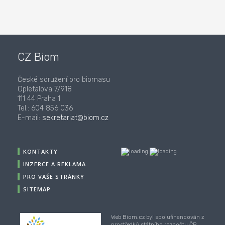
CZ Biom
České sdružení pro biomasu
Opletalova 7/918
111 44 Praha 1
Tel.: 604 856 036
E-mail:
sekretariat@biom.cz
KONTAKTY
INZERCE A REKLAMA
PRO VAŠE STRÁNKY
SITEMAP
Web Biom.cz byl spolufinancován z
prostředků státního rozpočtu ČR