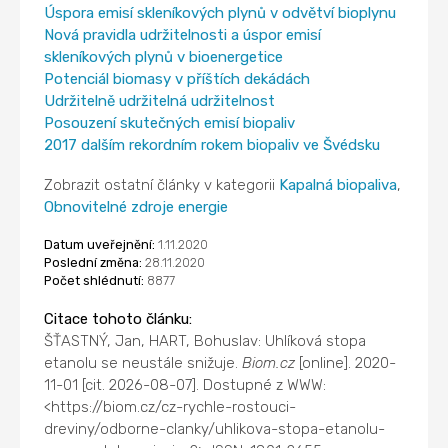
Úspora emisí skleníkových plynů v odvětví bioplynu
Nová pravidla udržitelnosti a úspor emisí
skleníkových plynů v bioenergetice
Potenciál biomasy v příštích dekádách
Udržitelně udržitelná udržitelnost
Posouzení skutečných emisí biopaliv
2017 dalším rekordním rokem biopaliv ve Švédsku
Zobrazit ostatní články v kategorii
Kapalná biopaliva
,
Obnovitelné zdroje energie
Datum uveřejnění:
1.11.2020
Poslední změna:
28.11.2020
Počet shlédnutí:
8877
Citace tohoto článku:
ŠŤASTNÝ, Jan, HART, Bohuslav: Uhlíková stopa
etanolu se neustále snižuje.
Biom.cz
[online]. 2020-
11-01 [cit. 2026-08-07]. Dostupné z WWW:
<https://biom.cz/cz-rychle-rostouci-
dreviny/odborne-clanky/uhlikova-stopa-etanolu-