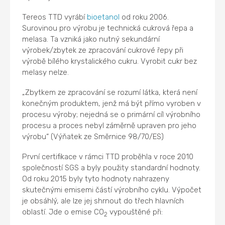
Tereos TTD vyrábí
bioetanol
od roku 2006.
Surovinou pro výrobu je technická cukrová řepa a
melasa. Ta vzniká jako nutný sekundární
výrobek/zbytek ze zpracování cukrové řepy při
výrobě bílého krystalického cukru. Vyrobit cukr bez
melasy nelze.
„Zbytkem ze zpracování se rozumí látka, která není
konečným produktem, jenž má být přímo vyroben v
procesu výroby; nejedná se o primární cíl výrobního
procesu a proces nebyl záměrně upraven pro jeho
výrobu“ (Výňatek ze Směrnice 98/70/ES)
První certifikace v rámci TTD proběhla v roce 2010
společností SGS a byly použity standardní hodnoty.
Od roku 2015 byly tyto hodnoty nahrazeny
skutečnými emisemi částí výrobního cyklu. Výpočet
je obsáhlý, ale lze jej shrnout do třech hlavních
oblastí. Jde o emise CO
vypouštěné při:
2