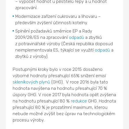
– výpočet hodnot u pěstitelů řepy a u hodnot
zpracování.
Modernizace zařízení cukrovaru a lihovaru –
především zvýšení účinnosti kotelny.
Splnění požadavků směrnice EP a Rady
2009/28/ES na zpracování
odpadů
a zbytků
z potravinářské výroby (Česká republika doposud
neimplementovala ES, týkající se využití
odpadů
a
zbytků z výroby).
Postupnými kroky bylo v roce 2015 dosaženo
výborné hodnoty přesahující 65% snížení emisí
skleníkových plynů
(GHG). V roce 2016 byla tato
hodnota navýšena na hodnotu přesahující 70 %
úspory GHG. V roce 2017 byla hodnota opět zvýšena
na hodnotu přesahující 80 %
redukce
GHG. Hodnota
přesahující 80 % je prozatímní maximum, kterou
nebude možné zvýšit bez úprav na technologickém
procesu výroby.