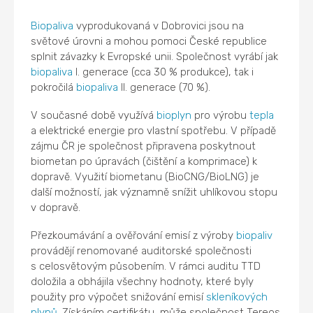
Biopaliva
vyprodukovaná v Dobrovici jsou na
světové úrovni a mohou pomoci České republice
splnit závazky k Evropské unii. Společnost vyrábí jak
biopaliva
I. generace (cca 30 % produkce), tak i
pokročilá
biopaliva
II. generace (70 %).
V současné době využívá
bioplyn
pro výrobu
tepla
a elektrické energie pro vlastní spotřebu. V případě
zájmu ČR je společnost připravena poskytnout
biometan po úpravách (čištění a komprimace) k
dopravě. Využití biometanu (BioCNG/BioLNG) je
další možností, jak významně snížit uhlíkovou stopu
v dopravě.
Přezkoumávání a ověřování emisí z výroby
biopaliv
provádějí renomované auditorské společnosti
s celosvětovým působením. V rámci auditu TTD
doložila a obhájila všechny hodnoty, které byly
použity pro výpočet snižování emisí
skleníkových
plynů
. Získáním certifikátu, může společnost Tereos