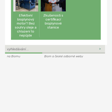
Efektivní
Zkušenosti s
bioplynový
certifikací
motor? Bez
bioplynové
souhry oleje a
stanice
chlazení to
nepůjde
na Biomu
Biom a české odborné weby