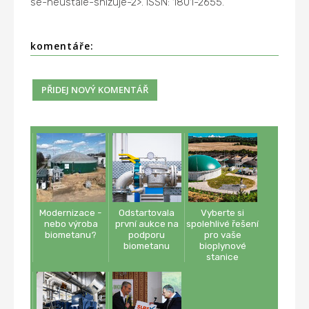
se-neustale-snizuje-2>. ISSN: 1801-2655.
komentáře:
Modernizace -
Odstartovala
Vyberte si
nebo výroba
první aukce na
spolehlivé řešení
biometanu?
podporu
pro vaše
biometanu
bioplynové
stanice