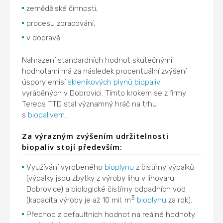
zemědělské činnosti,
procesu zpracování,
v dopravě.
Nahrazení standardních hodnot skutečnými
hodnotami má za následek procentuální zvýšení
úspory emisí
skleníkových plynů
biopaliv
vyráběných v Dobrovici. Tímto krokem se z firmy
Tereos TTD stal významný hráč na trhu
s
biopalivem
.
Za výrazným zvýšením udržitelnosti
biopaliv stojí především:
Využívání vyrobeného
bioplynu
z čistírny výpalků
(výpalky jsou zbytky z výroby lihu v lihovaru
Dobrovice) a biologické čistírny odpadních vod
3
(kapacita výroby je až 10 mil. m
bioplynu
za rok).
Přechod z defaultních hodnot na reálné hodnoty