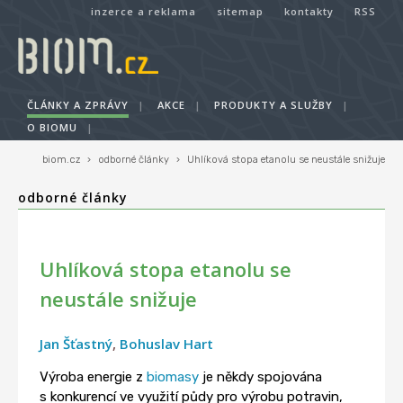
inzerce a reklama
sitemap
kontakty
RSS
ČLÁNKY A ZPRÁVY
|
AKCE
|
PRODUKTY A SLUŽBY
|
O BIOMU
|
biom.cz
›
odborné články
›
Uhlíková stopa etanolu se neustále snižuje
odborné články
Uhlíková stopa etanolu se
neustále snižuje
Jan Šťastný
,
Bohuslav Hart
Výroba energie z
biomasy
je někdy spojována
s konkurencí ve využití půdy pro výrobu potravin,