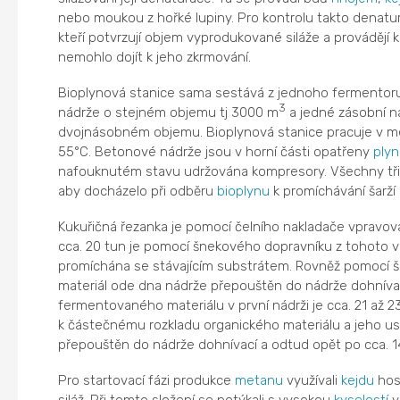
nebo moukou z hořké lupiny. Pro kontrolu takto denat
kteří potvrzují objem vyprodukované siláže a provádějí 
nemohlo dojít k jeho zkrmování.
Bioplynová stanice sama sestává z jednoho fermento
3
nádrže o stejném objemu tj 3000 m
a jedné zásobní n
dvojnásobném objemu. Bioplynová stanice pracuje v mez
55°C. Betonové nádrže jsou v horní části opatřeny
ply
nafouknutém stavu udržována kompresory. Všechny tř
aby docházelo při odběru
bioplynu
k promíchávání šarží 
Kukuřičná řezanka je pomocí čelního nakladače vpravo
cca. 20 tun je pomocí šnekového dopravníku z tohoto 
promíchána se stávajícím substrátem. Rovněž pomocí 
materiál ode dna nádrže přepouštěn do nádrže dohníva
fermentovaného materiálu v první nádrži je cca. 21 až 23
k částečnému rozkladu organického materiálu a jeho us
přepouštěn do nádrže dohnívací a odtud opět po cca. 1
Pro startovací fázi produkce
metanu
využívali
kejdu
hos