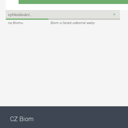
na Biomu
Biom a české odborné weby
CZ Biom