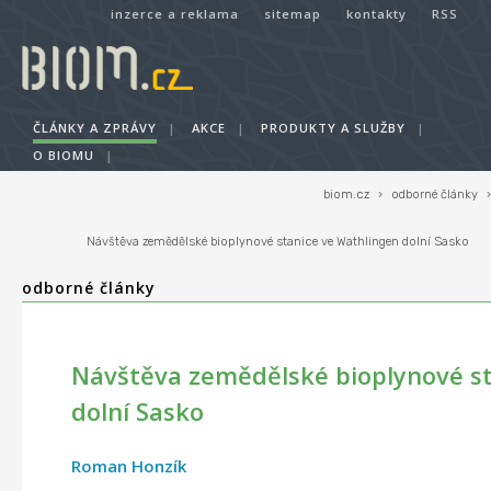
inzerce a reklama
sitemap
kontakty
RSS
ČLÁNKY A ZPRÁVY
|
AKCE
|
PRODUKTY A SLUŽBY
|
O BIOMU
|
biom.cz
›
odborné články
›
Návštěva zemědělské bioplynové stanice ve Wathlingen dolní Sasko
odborné články
Návštěva zemědělské bioplynové st
dolní Sasko
Roman Honzík