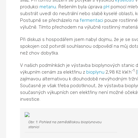
siláž. Při tomto složení se potýkali s vysokou
kyselostí
v
produkci
metanu
. Řešením byla úprava
pH
pomocí mlet
substrát uvedl do neutrální nebo slabě kyselé oblasti,
Postupně se přecházelo na
fermentaci
pouze rostlinnéh
výlučně. Tímto přechodem na výlučně rostlinný materiál
Při diskuzi s hospodářem jsem nabyl dojmu, že je se s
spokojen což potvrdil souhlasnou odpovědí na můj dotaz
než chov dobytka.
V našich podmínkách je výstavba bioplynových stanic 
-1
výkupním cenám za elektřinu z
bioplynu
2,98 Kč kW.h
(
zajímavou alternativou k dlouhodobě nevýhodným tržn
Současně je však třeba podotknout, že výstavba bioplyn
současných výkupních cen elektřiny není možné očeká
investice.
Obr. 1: Pohled na zemědělskou bioplynovou
stanici