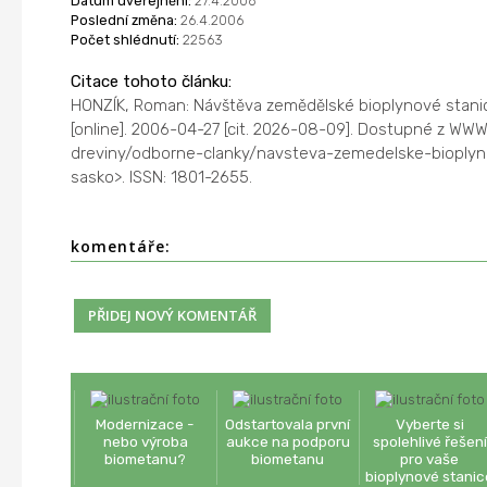
Datum uveřejnění:
27.4.2006
Poslední změna:
26.4.2006
Počet shlédnutí:
22563
Citace tohoto článku:
HONZÍK, Roman: Návštěva zemědělské bioplynové stanic
[online]. 2006-04-27 [cit. 2026-08-09]. Dostupné z WWW
dreviny/odborne-clanky/navsteva-zemedelske-bioplyn
sasko>. ISSN: 1801-2655.
komentáře:
Modernizace -
Odstartovala první
Vyberte si
nebo výroba
aukce na podporu
spolehlivé řešení
biometanu?
biometanu
pro vaše
bioplynové stanic