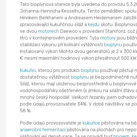
Tato bioplynová stanice byla uvedena do provozu 5.3.2
Johanna-Heinricha Kesselhuta. Tento zemědělec spol
Hinrikem Berkhanem a Andreasem Heidemanem založili s
zpracovávající kukuřičnou siláž a
kejdu
skotu. Bioplynov
ve dvou
motorech
Daewoo v provedení Stamford, což js
litrů v kontejnerovém provedení. Tyto
motory
jsou běž
stabilizaci výkonu pří kolísání výtěžnosti
bioplynu
používa
Instalovaný výkon těchto dvou generátorů je 2 x 300 kW
€ nesmí maximální hodinový výkon přesáhnout 500 kW.
Kukuřici
, kterou pro produkci
bioplynu
používají pěstují
dostatečnou výtěžnost
bioplynu
je bezpodmínečně nutn
Siláž, kterou mají uloženou bezprostředně u bioplynové 
vodohospodářsky ošetřeném (s jímkou na silážní šťávy 
mnohý český hospodář. Velikost řezanky jsem odhadova
podle údajů provozovatele 34%. V době návštěvy se p
58 %.
Podle údajů provozovatele je
kukuřice
pěstována na běž
anaerobní
fermentaci
pěstována na plochách pro nepot
silážování její denaturace. Ta se provádí buď
hnojem
,
ke