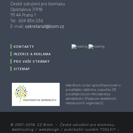
České sdružení pro biomasu
Opletalova 7/918
111 44 Praha 1
Tel.: 604 856 036
E-mail:
sekretariat@biom.cz
KONTAKTY
INZERCE A REKLAMA
PRO VAŠE STRÁNKY
SITEMAP
Web Biom.cz byl spolufinancován z
prostředků státního rozpočtu ČR
prostřednictvím Ministerstva
zemědělství (Podpora nestátních
neziskových organizací).
© 2001-2018, CZ Biom - České sdružení pro biomasu,
Webhosting
/
webdesign
/
publikační systém TOOLKIT
-