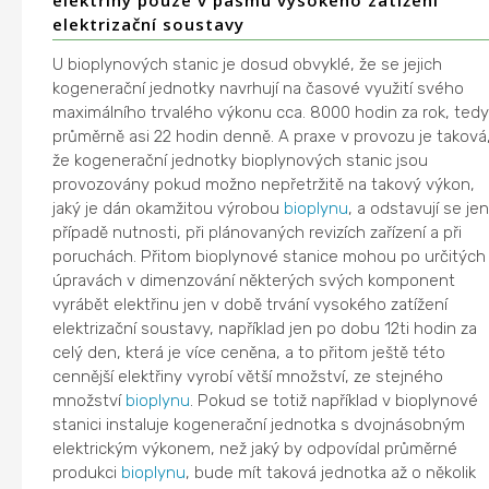
elektřiny pouze v pásmu vysokého zatížení
elektrizační soustavy
U bioplynových stanic je dosud obvyklé, že se jejich
kogenerační jednotky navrhují na časové využití svého
maximálního trvalého výkonu cca. 8000 hodin za rok, ted
průměrně asi 22 hodin denně. A praxe v provozu je taková
že kogenerační jednotky bioplynových stanic jsou
provozovány pokud možno nepřetržitě na takový výkon,
jaký je dán okamžitou výrobou
bioplynu
, a odstavují se jen
případě nutnosti, při plánovaných revizích zařízení a při
poruchách. Přitom bioplynové stanice mohou po určitých
úpravách v dimenzování některých svých komponent
vyrábět elektřinu jen v době trvání vysokého zatížení
elektrizační soustavy, například jen po dobu 12ti hodin za
celý den, která je více ceněna, a to přitom ještě této
cennější elektřiny vyrobí větší množství, ze stejného
množství
bioplynu
. Pokud se totiž například v bioplynové
stanici instaluje kogenerační jednotka s dvojnásobným
elektrickým výkonem, než jaký by odpovídal průměrné
produkci
bioplynu
, bude mít taková jednotka až o několik