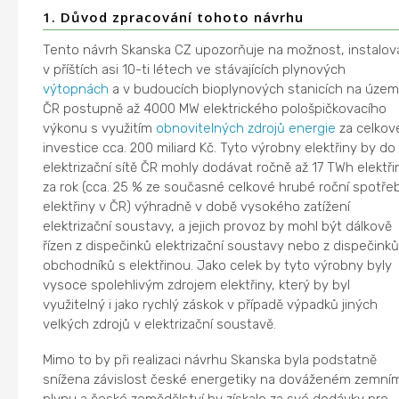
1. Důvod zpracování tohoto návrhu
Tento návrh Skanska CZ upozorňuje na možnost, instalov
v příštích asi 10-ti létech ve stávajících plynových
výtopnách
a v budoucích bioplynových stanicích na územ
ČR postupně až 4000 MW elektrického pološpičkovacího
výkonu s využitím
obnovitelných zdrojů energie
za celkov
investice cca. 200 miliard Kč. Tyto výrobny elektřiny by do
elektrizační sítě ČR mohly dodávat ročně až 17 TWh elektři
za rok (cca. 25 % ze současné celkové hrubé roční spotře
elektřiny v ČR) výhradně v době vysokého zatížení
elektrizační soustavy, a jejich provoz by mohl být dálkově
řízen z dispečinků elektrizační soustavy nebo z dispečink
obchodníků s elektřinou. Jako celek by tyto výrobny byly
vysoce spolehlivým zdrojem elektřiny, který by byl
využitelný i jako rychlý záskok v případě výpadků jiných
velkých zdrojů v elektrizační soustavě.
Mimo to by při realizaci návrhu Skanska byla podstatně
snížena závislost české energetiky na dováženém zemní
plynu a české zemědělství by získalo za své dodávky pro