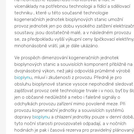
vícenáklady na potřebnou technologii a řídící a sdělovací
techniku , které u této současné technologie
kogeneračních jednotek bioplynových stanic umožní
provoz jednotek jen po dobu vysokého zatížení elektrizač
soustavy, jsou dostatečně malé, a v následném provozu
se, za předpokladu vyšší výkupní ceny špičkovací elektřiny
mnohonásobně vrátí, jak je dále ukázáno.
Ve prospěch dimenzování kogeneračních jednotek
bioplynových stanic a souvisících komponent přibližně na
dvojnásobný výkon, než jaký odpovídá průměrné výrobě
bioplynu
, mluví i zkušenosti z provozu. Předně je pro
obsluhu bioplynové stanice vysoce nepohodlné sledovat
zajišťovat provoz celé technologie trvale i v noci, byť by šl
jen o občasné nedůležité a nebo i falešné signály o
odchylkách provozu zařízení mimo povolené meze. Při
provozu kogenerační jednotky a souvisících systémů
dopravy
bioplynu
a chlazení jednotky pouze v denní době
tyto noční starosti provozovateli odpadají, a v nočních
hodinách je pak i časová rezerva pro pravidelný plánovan