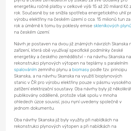
energetiku ročně platby v celkové výši 15 až 20 miliard Kč 
rok. Současně by se snížila spotřeba energetického uhlí p
výrobu elektřiny na českém území o cca. 15 milionů tun za
rok a úměrně k tomu by poklesly emise
skleníkových plyn
na českém území.
Návrh je postaven na dvou již známých návrzích Skanska 
zařízení, která obě využívají specifické podmínky české
energetiky a českého zemědělství - na návrhu Skanska n
rekonstrukci plynových výtopen na teplárny s paralelním
spalováním
zemního plynu a
biomasy
podle tzv. principu
Skanska, a na návrhu Skanska na využití bioplynových
stanic v ČR pro výrobu elektřiny pouze v pásmu vysokéh
zatížení elektrizační soustavy. Oba návrhy byly již několikrá
publikovány odděleně, protože však spolu v mnoha
ohledech úzce souvisí, jsou nyní uvedeny společně v
jednom dokumentu.
Oba návrhy Skanska již byly využity při nabídkách na
rekonstrukci plynových výtopen a při nabídkách na