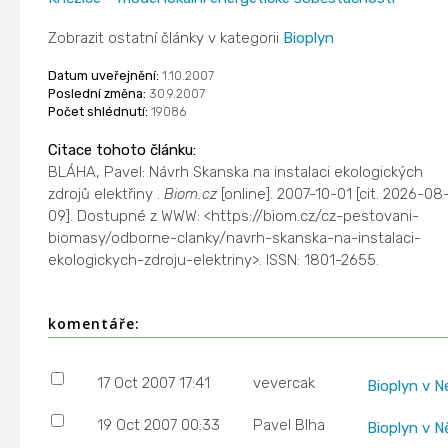
Zobrazit ostatní články v kategorii
Bioplyn
Datum uveřejnění:
1.10.2007
Poslední změna:
30.9.2007
Počet shlédnutí:
19086
Citace tohoto článku:
BLÁHA, Pavel: Návrh Skanska na instalaci ekologických
zdrojů elektřiny .
Biom.cz
[online]. 2007-10-01 [cit. 2026-08
09]. Dostupné z WWW: <https://biom.cz/cz-pestovani-
biomasy/odborne-clanky/navrh-skanska-na-instalaci-
ekologickych-zdroju-elektriny>. ISSN: 1801-2655.
komentáře:
17 Oct 2007 17:41
vevercak
Bioplyn v 
19 Oct 2007 00:33
Pavel Blha
Bioplyn v 