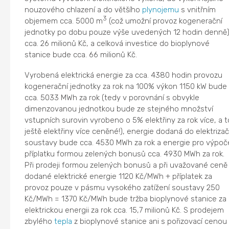
nouzového chlazení a do většího
plynojemu
s vnitřním
3
objemem cca. 5000 m
(což umožní provoz kogenerační
jednotky po dobu pouze výše uvedených 12 hodin denně
cca. 26 milionů Kč, a celková investice do bioplynové
stanice bude cca. 66 milionů Kč.
Vyrobená elektrická energie za cca. 4380 hodin provozu
kogenerační jednotky za rok na 100% výkon 1150 kW bude
cca. 5033 MWh za rok (tedy v porovnání s obvykle
dimenzovanou jednotkou bude ze stejného množství
vstupních surovin vyrobeno o 5% elektřiny za rok více, a t
ještě elektřiny více ceněné!), energie dodaná do elektrizač
soustavy bude cca. 4530 MWh za rok a energie pro výpoč
příplatku formou zelených bonusů cca. 4930 MWh za rok.
Při prodeji formou zelených bonusů a při uvažované ceně
dodané elektrické energie 1120 Kč/MWh + příplatek za
provoz pouze v pásmu vysokého zatížení soustavy 250
Kč/MWh = 1370 Kč/MWh bude tržba bioplynové stanice za
elektrickou energii za rok cca. 15,7 milionů Kč. S prodejem
zbylého
tepla
z bioplynové stanice ani s pořizovací cenou