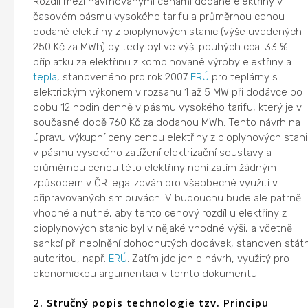
Rozdíl mezi navrhovanými cenami dodané elektřiny v
časovém pásmu vysokého tarifu a průměrnou cenou
dodané elektřiny z bioplynových stanic (výše uvedených
250 Kč za MWh) by tedy byl ve výši pouhých cca. 33 %
příplatku za elektřinu z kombinované výroby elektřiny a
tepla
, stanoveného pro rok 2007
ERÚ
pro teplárny s
elektrickým výkonem v rozsahu 1 až 5 MW při dodávce po
dobu 12 hodin denně v pásmu vysokého tarifu, který je v
současné době 760 Kč za dodanou MWh. Tento návrh na
úpravu výkupní ceny cenou elektřiny z bioplynových stani
v pásmu vysokého zatížení elektrizační soustavy a
průměrnou cenou této elektřiny není zatím žádným
způsobem v ČR legalizován pro všeobecné využití v
připravovaných smlouvách. V budoucnu bude ale patrně
vhodné a nutné, aby tento cenový rozdíl u elektřiny z
bioplynových stanic byl v nějaké vhodné výši, a včetně
sankcí při neplnění dohodnutých dodávek, stanoven státn
autoritou, např.
ERÚ
. Zatím jde jen o návrh, využitý pro
ekonomickou argumentaci v tomto dokumentu.
2. Stručný popis technologie tzv. Principu