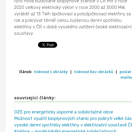
tyto nově budované bioplynové stanice v ČR mít v roce
2020 celkový elektrický výkon v roce 2000 až 3000 MW,
vyrábět až 13 TWh špičkovací a pološpičkovací elektřiny za
rok a pokrývat téměř celou zvýšenou denní spotřebu
elektřiny v ČR v době vysokého zatížení české elektrizační
soustavy.
článek:
tisknout s obrázky
|
tisknout bez obrázků
|
poslat
mail
související články:
OZE pro energeticky úsporné a soběstačné obce
Možnost využití bioplynových stanic pro pokrytí velké čás
vysoké denní spotřeby elektřiny v elektrizační soustavě Č
Kněžice – model lokální energetické soběstačnosti