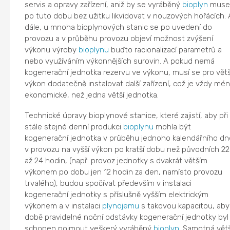
servis a opravy zařízení, aniž by se vyráběný
bioplyn
muse
po tuto dobu bez užitku likvidovat v nouzových hořácích. 
dále, u mnoha bioplynových stanic se po uvedení do
provozu a v průběhu provozu objeví možnost zvýšení
výkonu výroby
bioplynu
buďto racionalizací parametrů a
nebo využíváním výkonnějších surovin. A pokud nemá
kogenerační jednotka rezervu ve výkonu, musí se pro větš
výkon dodatečně instalovat další zařízení, což je vždy mé
ekonomické, než jedna větší jednotka.
Technické úpravy bioplynové stanice, které zajistí, aby při
stále stejné denní produkci
bioplynu
mohla být
kogenerační jednotka v průběhu jednoho kalendářního dn
v provozu na vyšší výkon po kratší dobu než původních 22
až 24 hodin, (např. provoz jednotky s dvakrát větším
výkonem po dobu jen 12 hodin za den, namísto provozu
trvalého), budou spočívat především v instalaci
kogenerační jednotky s příslušně vyšším elektrickým
výkonem a v instalaci
plynojemu
s takovou kapacitou, aby
době pravidelné noční odstávky kogenerační jednotky byl
schopen pojmout veškerý vyráběný
bioplyn
. Samotná větš