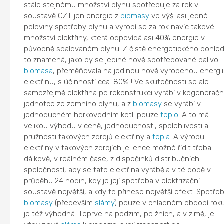
stále stejnému množství plynu spotřebuje za rok v
soustavě CZT jen energie z
biomasy
ve výši asi jedné
poloviny spotřeby plynu a vyrobí se za rok navíc takové
množství elektřiny, která odpovídá asi 40% energie v
původně spalovaném plynu. Z čistě energetického pohle
to znamená, jako by se jediné nově spotřebované palivo 
biomasa
, přeměňovala na jedinou nově vyrobenou energii
elektřinu, s účinností cca. 80% ! Ve skutečnosti se ale
samozřejmě elektřina po rekonstrukci vyrábí v kogeneračn
jednotce ze zemního plynu, a z
biomasy
se vyrábí v
jednoduchém horkovodním kotli pouze
teplo
. A to má
velikou výhodu v ceně, jednoduchosti, spolehlivosti a
pružnosti takových zdrojů elektřiny a
tepla
. A výrobu
elektřiny v takových zdrojích je lehce možné řídit třeba i
dálkově, v reálném čase, z dispečinků distribučních
společností, aby se tato elektřina vyráběla v té době v
průběhu 24 hodin, kdy je její spotřeba v elektrizační
soustavě největší, a kdy to přinese největší efekt. Spotře
biomasy
(především
slámy
) pouze v chladném období roku
je též výhodná. Teprve na podzim, po žních, a v zimě, je