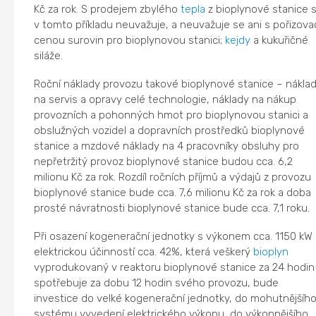
Kč za rok. S prodejem zbylého
tepla
z bioplynové stanice 
v tomto příkladu neuvažuje, a neuvažuje se ani s pořizova
cenou surovin pro bioplynovou stanici;
kejdy
a kukuřičné
siláže.
Roční náklady provozu takové bioplynové stanice – nákla
na servis a opravy celé technologie, náklady na nákup
provozních a pohonných hmot pro bioplynovou stanici a
obslužných vozidel a dopravních prostředků bioplynové
stanice a mzdové náklady na 4 pracovníky obsluhy pro
nepřetržitý provoz bioplynové stanice budou cca. 6,2
milionu Kč za rok. Rozdíl ročních příjmů a výdajů z provozu
bioplynové stanice bude cca. 7,6 milionu Kč za rok a doba
prosté návratnosti bioplynové stanice bude cca. 7,1 roku.
Při osazení kogenerační jednotky s výkonem cca. 1150 kW 
elektrickou účinností cca. 42%, která veškerý
bioplyn
vyprodukovaný v reaktoru bioplynové stanice za 24 hodin
spotřebuje za dobu 12 hodin svého provozu, bude
investice do velké kogenerační jednotky, do mohutnějšíh
systému vyvedení elektrického výkonu, do výkonnějšího