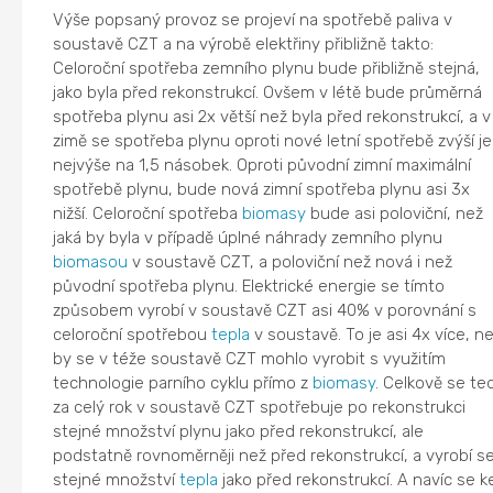
Výše popsaný provoz se projeví na spotřebě paliva v
soustavě CZT a na výrobě elektřiny přibližně takto:
Celoroční spotřeba zemního plynu bude přibližně stejná,
jako byla před rekonstrukcí. Ovšem v létě bude průměrná
spotřeba plynu asi 2x větší než byla před rekonstrukcí, a v
zimě se spotřeba plynu oproti nové letní spotřebě zvýší j
nejvýše na 1,5 násobek. Oproti původní zimní maximální
spotřebě plynu, bude nová zimní spotřeba plynu asi 3x
nižší. Celoroční spotřeba
biomasy
bude asi poloviční, než
jaká by byla v případě úplné náhrady zemního plynu
biomasou
v soustavě CZT, a poloviční než nová i než
původní spotřeba plynu. Elektrické energie se tímto
způsobem vyrobí v soustavě CZT asi 40% v porovnání s
celoroční spotřebou
tepla
v soustavě. To je asi 4x více, n
by se v téže soustavě CZT mohlo vyrobit s využitím
technologie parního cyklu přímo z
biomasy
. Celkově se te
za celý rok v soustavě CZT spotřebuje po rekonstrukci
stejné množství plynu jako před rekonstrukcí, ale
podstatně rovnoměrněji než před rekonstrukcí, a vyrobí s
stejné množství
tepla
jako před rekonstrukcí. A navíc se k