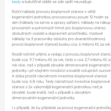
kejdy
a kukuřičné siláže se zde opět neuvažuje.
Roční náklady provozu bioplynové stanice s větší
kogenerační jednotkou provozovanou pouze 12 hodin za
den (náklady na servis a opravy zařízení, náklady na nákup
provozních a pohonných hmot pro bioplynovou stanici,
obslužných vozidel a dopravních prostředků, mzdové
náklady na 3 pracovníky obsluhy pro dvanáctihodinový
provoz bioplynové stanice) budou cca. 6 milionů Kč za rok.
Rozdíl ročních příjmů a výdajů z provozu bioplynové stani
bude cca. 9,7 milionu Kč za rok, tedy o cca. 2,1 milionu Kč z
rok více, než v případě obvykle dimenzované kogenerační
jednotky i při stejném množství a kvalitě vstupních surovin
A doba prosté návratnosti investice bioplynové stanice
bude cca. 6,8 roku. Tedy návratnost investice bioplynové
stanice s 2x výkonnější kogenerační jednotkou než je
obvyklé, bude kratší, než v případě s obvyklým
dimenzováním kogenerační jednotky.
I v případě, že by příplatek za provoz kogenerační jednotk