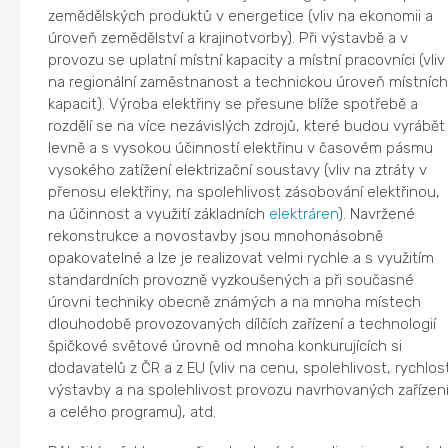
zemědělských produktů v energetice (vliv na ekonomii a
úroveň zemědělství a krajinotvorby). Při výstavbě a v
provozu se uplatní místní kapacity a místní pracovníci (vliv
na regionální zaměstnanost a technickou úroveň místníc
kapacit). Výroba elektřiny se přesune blíže spotřebě a
rozdělí se na více nezávislých zdrojů, které budou vyrábět
levně a s vysokou účinností elektřinu v časovém pásmu
vysokého zatížení elektrizační soustavy (vliv na ztráty v
přenosu elektřiny, na spolehlivost zásobování elektřinou,
na účinnost a využití základních
elektráren
). Navržené
rekonstrukce a novostavby jsou mnohonásobně
opakovatelné a lze je realizovat velmi rychle a s využitím
standardních provozně vyzkoušených a při současné
úrovni techniky obecně známých a na mnoha místech
dlouhodobě provozovaných dílčích zařízení a technologií
špičkové světové úrovně od mnoha konkurujících si
dodavatelů z ČR a z EU (vliv na cenu, spolehlivost, rychlos
výstavby a na spolehlivost provozu navrhovaných zařízen
a celého programu), atd.