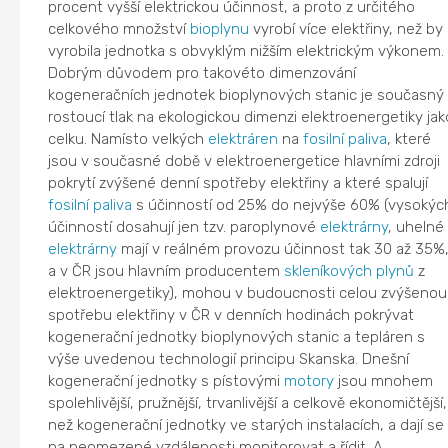
procent vyšší elektrickou účinnost, a proto z určitého
celkového množství
bioplynu
vyrobí více elektřiny, než by
vyrobila jednotka s obvyklým nižším elektrickým výkonem.
Dobrým důvodem pro takovéto dimenzování
kogeneračních jednotek bioplynových stanic je současný
rostoucí tlak na ekologickou dimenzi elektroenergetiky jak
celku. Namísto velkých
elektráren
na
fosilní paliva
, které
jsou v současné době v elektroenergetice hlavními zdroji
pokrytí zvýšené denní spotřeby elektřiny a které spalují
fosilní paliva
s účinností od 25% do nejvýše 60% (vysokýc
účinností dosahují jen tzv. paroplynové
elektrárny
, uhelné
elektrárny
mají v reálném provozu účinnost tak 30 až 35%
a v ČR jsou hlavním producentem
skleníkových plynů
z
elektroenergetiky), mohou v budoucnosti celou zvýšenou
spotřebu elektřiny v ČR v denních hodinách pokrývat
kogenerační jednotky bioplynových stanic a tepláren s
výše uvedenou technologií principu Skanska. Dnešní
kogenerační jednotky s pístovými
motory
jsou mnohem
spolehlivější, pružnější, trvanlivější a celkově ekonomičtější,
než kogenerační jednotky ve starých instalacích, a dají se
na neomezené vzdálenosti monitorovat a řídit. A