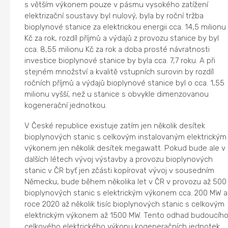
s větším výkonem pouze v pásmu vysokého zatížení
elektrizační soustavy byl nulový, byla by roční tržba
bioplynové stanice za elektrickou energii cca. 14,5 milionu
Kč za rok, rozdíl příjmů a výdajů z provozu stanice by byl
cca. 8,55 milionu Kč za rok a doba prosté návratnosti
investice bioplynové stanice by byla cca. 7,7 roku. A při
stejném množství a kvalitě vstupních surovin by rozdíl
ročních příjmů a výdajů bioplynové stanice byl o cca. 1,55
milionu vyšší, než u stanice s obvykle dimenzovanou
kogenerační jednotkou.
V České republice existuje zatím jen několik desítek
bioplynových stanic s celkovým instalovaným elektrickým
výkonem jen několik desítek megawatt. Pokud bude ale v
dalších létech vývoj výstavby a provozu bioplynových
stanic v ČR byť jen zčásti kopírovat vývoj v sousedním
Německu, bude během několika let v ČR v provozu až 500
bioplynových stanic s elektrickým výkonem cca. 200 MW a
roce 2020 až několik tisíc bioplynových stanic s celkovým
elektrickým výkonem až 1500 MW. Tento odhad budoucíh
celkového elektrického výkonu kogeneračních jednotek