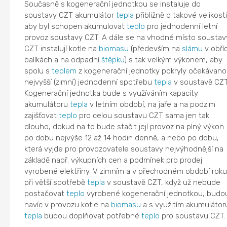
Současně s kogenerační jednotkou se instaluje do
soustavy CZT akumulátor
tepla
přibližně o takové velikosti
aby byl schopen akumulovat
teplo
pro jednodenní letní
provoz soustavy CZT. A dále se na vhodné místo soustav
CZT instalují kotle na
biomasu
(především na
slámu
v obří
balíkách a na odpadní
štěpku
) s tak velkým výkonem, aby
spolu s
teplem
z kogenerační jednotky pokryly očekávan
nejvyšší (zimní) jednodenní spotřebu
tepla
v soustavě CZT
Kogenerační jednotka bude s využíváním kapacity
akumulátoru
tepla
v letním období, na jaře a na podzim
zajišťovat
teplo
pro celou soustavu CZT sama jen tak
dlouho, dokud na to bude stačit její provoz na plný výkon
po dobu nejvýše 12 až 14 hodin denně, a nebo po dobu,
která vyjde pro provozovatele soustavy nejvýhodnější na
základě např. výkupních cen a podmínek pro prodej
vyrobené elektřiny. V zimním a v přechodném období roku
při větší spotřebě
tepla
v soustavě CZT, když už nebude
postačovat
teplo
vyrobené kogenerační jednotkou, budo
navíc v provozu kotle na
biomasu
a s využitím akumulátor
tepla
budou doplňovat potřebné
teplo
pro soustavu CZT.