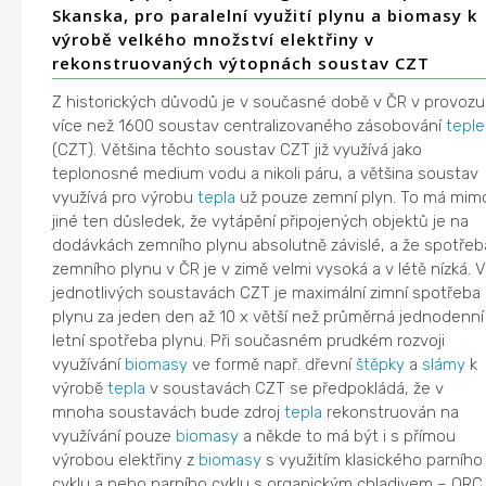
Skanska, pro paralelní využití plynu a biomasy k
výrobě velkého množství elektřiny v
rekonstruovaných výtopnách soustav CZT
Z historických důvodů je v současné době v ČR v provozu
více než 1600 soustav centralizovaného zásobování
tepl
(CZT). Většina těchto soustav CZT již využívá jako
teplonosné medium vodu a nikoli páru, a většina soustav
využívá pro výrobu
tepla
už pouze zemní plyn. To má mim
jiné ten důsledek, že vytápění připojených objektů je na
dodávkách zemního plynu absolutně závislé, a že spotřeb
zemního plynu v ČR je v zimě velmi vysoká a v létě nízká. 
jednotlivých soustavách CZT je maximální zimní spotřeba
plynu za jeden den až 10 x větší než průměrná jednodenní
letní spotřeba plynu. Při současném prudkém rozvoji
využívání
biomasy
ve formě např. dřevní
štěpky
a
slámy
k
výrobě
tepla
v soustavách CZT se předpokládá, že v
mnoha soustavách bude zdroj
tepla
rekonstruován na
využívání pouze
biomasy
a někde to má být i s přímou
výrobou elektřiny z
biomasy
s využitím klasického parního
cyklu a nebo parního cyklu s organickým chladivem – ORC