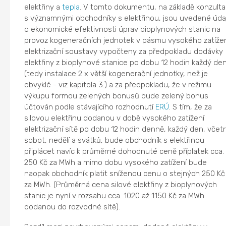
elektřiny a
tepla
. V tomto dokumentu, na základě konzulta
s významnými obchodníky s elektřinou, jsou uvedené úda
o ekonomické efektivnosti úprav bioplynových stanic na
provoz kogeneračních jednotek v pásmu vysokého zatíže
elektrizační soustavy vypočteny za předpokladu dodávky
elektřiny z bioplynové stanice po dobu 12 hodin každý de
(tedy instalace 2 x větší kogenerační jednotky, než je
obvyklé - viz kapitola 3.) a za předpokladu, že v režimu
výkupu formou zelených bonusů bude zelený bonus
účtován podle stávajícího rozhodnutí
ERÚ
. S tím, že za
silovou elektřinu dodanou v době vysokého zatížení
elektrizační sítě po dobu 12 hodin denně, každý den, včet
sobot, nedělí a svátků, bude obchodník s elektřinou
připlácet navíc k průměrné dohodnuté ceně příplatek cca.
250 Kč za MWh a mimo dobu vysokého zatížení bude
naopak obchodník platit sníženou cenu o stejných 250 Kč
za MWh. (Průměrná cena silové elektřiny z bioplynových
stanic je nyní v rozsahu cca. 1020 až 1150 Kč za MWh
dodanou do rozvodné sítě).