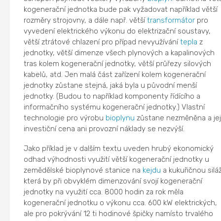
kogenerační jednotka bude pak vyžadovat například větší
rozměry strojovny, a dále např. větší
transformátor
pro
vyvedení elektrického výkonu do elektrizační soustavy,
větší ztrátové chlazení pro případ nevyužívání
tepla
z
jednotky, větší dimenze všech plynových a kapalinových
tras kolem kogenerační jednotky, větší průřezy silových
kabelů, atd. Jen malá část zařízení kolem kogenerační
jednotky zůstane stejná, jaká byla u původní menší
jednotky. (Budou to například komponenty řídícího a
informačního systému kogenerační jednotky.) Vlastní
technologie pro výrobu
bioplynu
zůstane nezměněna a jej
investiční cena ani provozní náklady se nezvýší.
Jako příklad je v dalším textu uveden hrubý ekonomický
odhad výhodnosti využití větší kogenerační jednotky u
zemědělské bioplynové stanice na
kejdu
a kukuřičnou siláž
která by při obvyklém dimenzování svojí kogenerační
jednotky na využití cca. 8000 hodin za rok měla
kogenerační jednotku o výkonu cca. 600 kW elektrických,
ale pro pokrývání 12 ti hodinové špičky namísto trvalého