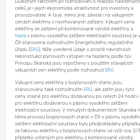
Důležitým faktorem při rozhodování o realizaci navrženýc
celků je i jejich ekonomická atraktivnost pro investory a
provozovatele. A ta je, mimo jiné, závislá i na výkupních
cenách elektřiny z navrhovaných zařízení. Výkupní cena
elektřiny ze zařízení při kombinované výrobě elektřiny a
tepla
v pásmu vysokého zatížení elektrizační soustavy je 
ČR stanovena rozhodnutím Energetického regulačního
úřadu (
ERÚ
). Níže uvedené údaje o prosté návratnosti
rekonstrukcí plynových výtopen na teplárny podle tzv.
Principu Skanska jsou vypočteny s použitím stávajících
výkupních cen elektřiny podle rozhodnutí
ERÚ
.
Výkupní ceny elektřiny z bioplynových stanic jsou
stanovovány také rozhodnutím
ERÚ
, ale zatím jsou tyto
ceny stejné pro elektřinu dodávanou po celých 24 hodin i
pro elektřinu dodávanou v pásmu vysokého zatížení
elektrizační soustavy. V minulých dokumentech Skanska 
téma provozu bioplynových stanic v ČR v pásmu vysokéh
zatížení elektrizační soustavy byly předpokládány příplatk
za takovou elektřinu z bioplynových stanic ve výši cca. 2/
příplatků určených pro elektřinu z kombinované výroby