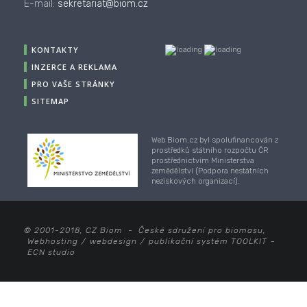
E-mail:
sekretariat@biom.cz
KONTAKTY
INZERCE A REKLAMA
PRO VAŠE STRÁNKY
SITEMAP
Web Biom.cz byl spolufinancován z
prostředků státního rozpočtu ČR
prostřednictvím Ministerstva
zemědělství (Podpora nestátních
neziskových organizací).
© 2001-2018, CZ Biom - České sdružení pro biomasu,
Webhosting
/
webdesign
/
publikační systém TOOLKIT
-
ECN studio