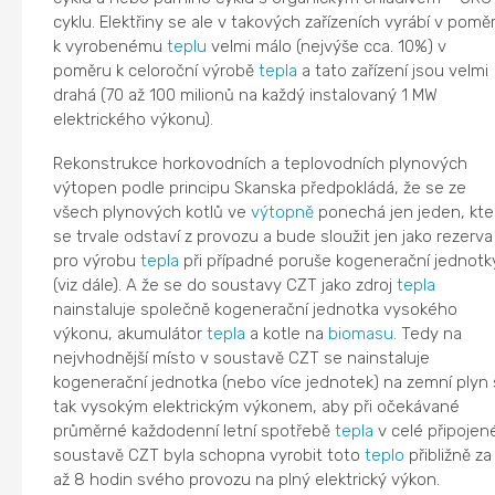
cyklu. Elektřiny se ale v takových zařízeních vyrábí v pomě
k vyrobenému
teplu
velmi málo (nejvýše cca. 10%) v
poměru k celoroční výrobě
tepla
a tato zařízení jsou velmi
drahá (70 až 100 milionů na každý instalovaný 1 MW
elektrického výkonu).
Rekonstrukce horkovodních a teplovodních plynových
výtopen podle principu Skanska předpokládá, že se ze
všech plynových kotlů ve
výtopně
ponechá jen jeden, kte
se trvale odstaví z provozu a bude sloužit jen jako rezerva
pro výrobu
tepla
při případné poruše kogenerační jednotk
(viz dále). A že se do soustavy CZT jako zdroj
tepla
nainstaluje společně kogenerační jednotka vysokého
výkonu, akumulátor
tepla
a kotle na
biomasu
. Tedy na
nejvhodnější místo v soustavě CZT se nainstaluje
kogenerační jednotka (nebo více jednotek) na zemní plyn 
tak vysokým elektrickým výkonem, aby při očekávané
průměrné každodenní letní spotřebě
tepla
v celé připojen
soustavě CZT byla schopna vyrobit toto
teplo
přibližně za
až 8 hodin svého provozu na plný elektrický výkon.