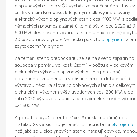
bioplynových stanic v ČR vychází ze současného stavu v
asi 5x větším Německu, kde je nyní celkový instalovaný
elektrický výkon bioplynových stanic cca. 1100 MW, a podl
německých prognóz a záměrů to má být v roce 2020 až 9
500 MW elektrického výkonu, a k tomu navíc by mělo být 
30 % spotřeby plynu v Německu pokryto
bioplynem
, a jen
zbytek zemním plynem.
Za téměř jistého předpokladu, že se na svého západního
souseda v poměru velikosti území, v počtu a v celkovém
elektrickém výkonu bioplynových stanic postupně
dotáhneme, znamená to v příštích několika létech v ČR
výstavbu několika stovek bioplynových stanic s celkovým
elektrickým výkonem výše uvedených cca. 200 MW, a do
roku 2020 výstavbu stanic s celkovým elektrickým výkon
až 1500 MW.
A pokud se využije tento návrh Skanska na záměrnou
instalaci 2x větších kogeneračních jednotek a
plynojemů
,
než jaké se u bioplynových stanic instalují obvykle, moho