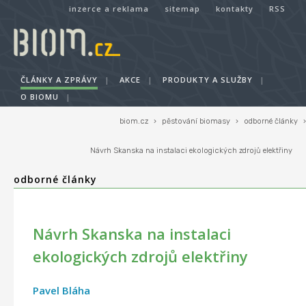
inzerce a reklama
sitemap
kontakty
RSS
ČLÁNKY A ZPRÁVY
|
AKCE
|
PRODUKTY A SLUŽBY
|
O BIOMU
|
biom.cz
›
pěstování biomasy
›
odborné články
›
Návrh Skanska na instalaci ekologických zdrojů elektřiny
odborné články
Návrh Skanska na instalaci
ekologických zdrojů elektřiny
Pavel Bláha