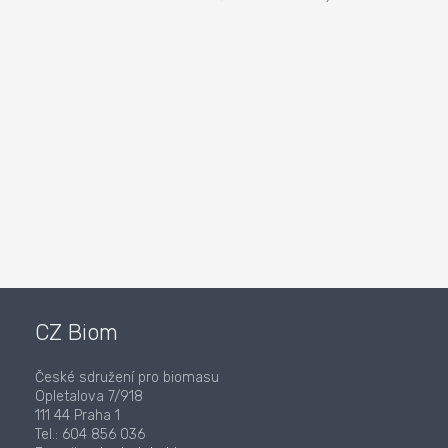
CZ Biom
České sdružení pro biomasu
Opletalova 7/918
111 44 Praha 1
Tel.: 604 856 036