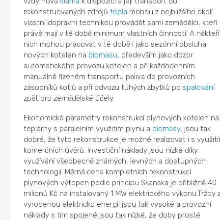
vždy nová
sláma
k dispozici a její transport do
rekonstruovaných zdrojů
tepla
mohou z nejbližšího okolí
vlastní dopravní technikou provádět sami zemědělci, kteří
právě mají v té době minimum vlastních činností. A někteří
nich mohou pracovat v té době i jako sezónní obsluha
nových kotelen na
biomasu
, především jako dozor
automatického provozu kotelen a při každodenním
manuálně řízeném transportu paliva do provozních
zásobníků kotlů a při odvozu tuhých zbytků po
spalování
zpět pro zemědělské účely.
Ekonomické parametry rekonstrukcí plynových kotelen na
teplárny s paralelním využitím plynu a
biomasy
, jsou tak
dobré, že tyto rekonstrukce je možné realizovat i s využit
komerčních úvěrů. Investiční náklady jsou nízké díky
využívání všeobecně známých, levných a dostupných
technologií. Měrná cena kompletních rekonstrukcí
plynových výtopen podle principu Skanska je přibližně 40
milionů Kč na instalovaný 1 MW elektrického výkonu.Tržby 
vyrobenou elektricko energii jsou tak vysoké a provozní
náklady s tím spojené jsou tak nízké, že doby prosté