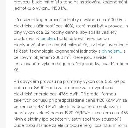
provozu, bude mít místo toho nainstalovánu kogenerační
jednotku o výkonu 1150 kW.
Při osazení kogenerační jednotky o výkonu cca. 600 kW s
elektrickou účinností cca. 40%, která musí být v provozu 
plný výkon cca. 22 hodiny denně, aby spálila veškerý
produkovaný
bioplyn
, bude celková investice do
bioplynové stanice cca. 54 milionů Kč, a z toho investice 
té části technologie kogenerační jednotky a
plynojemu
s
3
celkovým objemem 2000 m
, které jsou závislé na
instalovaném výkonu kogenerační jednotky, cca. 14 milion
Kč.
Při obvyklém provozu na průměrný výkon cca. 555 kW po
dobu cca. 8600 hodin za rok bude za rok vyrobená
elektrická energie cca. 4766 MWh. Při prodeji formou
zelených bonusů při předpokládané ceně 1120 Kč/MWh za
celkem cca. 4314 MWh elektřiny dodané do elektrizační
soustavy a zelený bonus 1920 Kč/MWh za celkem cca. 46
MWh elektřiny (po odečtení vlastní spotřeby soustrojí )
bude tržba stanice za elektrickou energii cca. 13,8 milionů