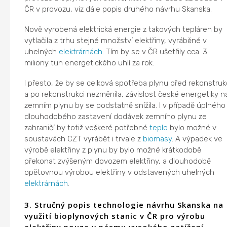
ČR v provozu, viz dále popis druhého návrhu Skanska.
Nově vyrobená elektrická energie z takových tepláren by
vytlačila z trhu stejné množství elektřiny, vyráběné v
uhelných
elektrárnách
. Tím by se v ČR ušetřily cca. 3
miliony tun energetického uhlí za rok.
I přesto, že by se celková spotřeba plynu před rekonstruk
a po rekonstrukci nezměnila, závislost české energetiky n
zemním plynu by se podstatně snížila. I v případě úplného
dlouhodobého zastavení dodávek zemního plynu ze
zahraničí by totiž veškeré potřebné
teplo
bylo možné v
soustavách CZT vyrábět i trvale z
biomasy
. A výpadek ve
výrobě elektřiny z plynu by bylo možné krátkodobě
překonat zvýšeným dovozem elektřiny, a dlouhodobě
opětovnou výrobou elektřiny v odstavených uhelných
elektrárnách
.
3. Stručný popis technologie návrhu Skanska na
využití bioplynových stanic v ČR pro výrobu