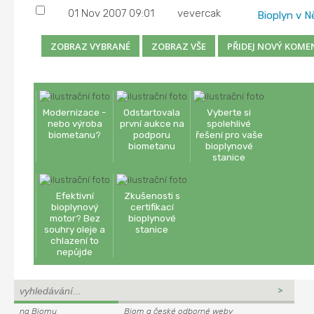
01 Nov 2007 09:01
vevercak
Bioplyn v 
Modernizace -
Odstartovala
Vyberte si
nebo výroba
první aukce na
spolehlivé
biometanu?
podporu
řešení pro vaše
biometanu
bioplynové
stanice
Efektivní
Zkušenosti s
bioplynový
certifikací
motor? Bez
bioplynové
souhry oleje a
stanice
chlazení to
nepůjde
na Biomu
Biom a české odborné weby