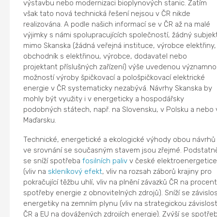
výstavbu nebo modernizaci bioplynových stanic. Zatím
však tato nová technická řešení nejsou v ČR nikde
realizována. A podle našich informací se v ČR až na malé
výjimky s námi spolupracujících společností, žádný subjek
mimo Skanska (žádná veřejná instituce, výrobce elektřiny,
obchodník s elektřinou, výrobce, dodavatel nebo
projektant příslušných zařízení) výše uvedenou významn
možností výroby špičkovací a pološpičkovací elektrické
energie v ČR systematicky nezabývá. Návrhy Skanska by
mohly být využity i v energeticky a hospodářsky
podobných státech, např. na Slovensku, v Polsku a nebo 
Maďarsku.
Technické, energetické a ekologické výhody obou návrhů
ve srovnání se současným stavem jsou zřejmé. Podstatn
se sníží spotřeba
fosilních paliv
v české elektroenergetic
(vliv na
skleníkový efekt
, vliv na rozsah záborů krajiny pro
pokračující těžbu uhlí, vliv na plnění závazků ČR na procen
spotřeby energie z obnovitelných zdrojů). Sníží se závislo
energetiky na zemním plynu (vliv na strategickou závislos
ČR a EU na dovážených zdrojích energie). Zvýší se spotře