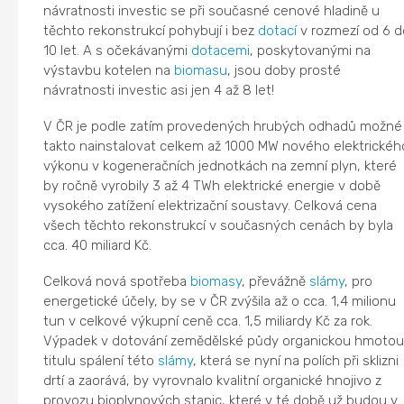
návratnosti investic se při současné cenové hladině u
těchto rekonstrukcí pohybují i bez
dotací
v rozmezí od 6 d
10 let. A s očekávanými
dotacemi
, poskytovanými na
výstavbu kotelen na
biomasu
, jsou doby prosté
návratnosti investic asi jen 4 až 8 let!
V ČR je podle zatím provedených hrubých odhadů možné
takto nainstalovat celkem až 1000 MW nového elektrickéh
výkonu v kogeneračních jednotkách na zemní plyn, které
by ročně vyrobily 3 až 4 TWh elektrické energie v době
vysokého zatížení elektrizační soustavy. Celková cena
všech těchto rekonstrukcí v současných cenách by byla
cca. 40 miliard Kč.
Celková nová spotřeba
biomasy
, převážně
slámy
, pro
energetické účely, by se v ČR zvýšila až o cca. 1,4 milionu
tun v celkové výkupní ceně cca. 1,5 miliardy Kč za rok.
Výpadek v dotování zemědělské půdy organickou hmotou
titulu spálení této
slámy
, která se nyní na polích při sklizni
drtí a zaorává, by vyrovnalo kvalitní organické hnojivo z
provozu bioplynových stanic, které v té době už budou v